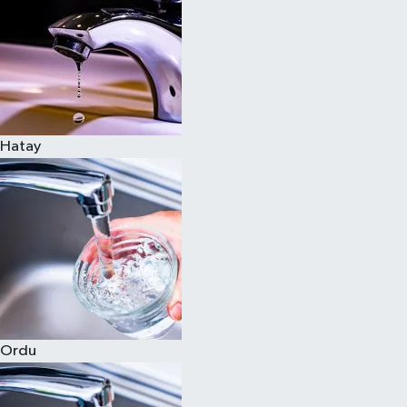
Hatay
Ordu