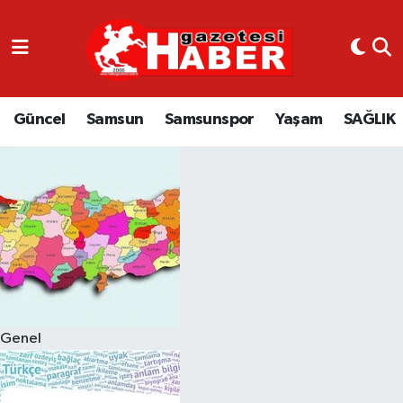
GÜNCEL
SAMSUN
Güncel
Samsun
Samsunspor
Yaşam
SAĞLIK
SAMSUNSPOR
EKONOMİ
YAŞAM
Genel