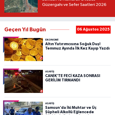
Güzergahı ve Sefer Saatleri 2026
Geçen Yıl Bugün
06 Ağustos 2025
EKONOMİ
Altın Yatırımcısına Soğuk Duş!
Temmuz Ayında İlk Kez Kayıp Yazdı
ASAYIŞ
CANİK’TE FECİ KAZA SONRASI
GERİLİM TIRMANDI
ASAYIŞ
Samsun'da İki Muhtar ve Üç
Şüpheli Alkollü Eğlencede