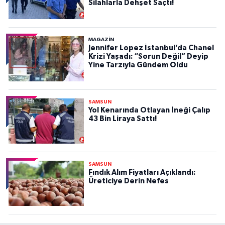
Silahlarla Dehşet Saçtı!
MAGAZİN
Jennifer Lopez İstanbul’da Chanel
Krizi Yaşadı: “Sorun Değil” Deyip
Yine Tarzıyla Gündem Oldu
SAMSUN
Yol Kenarında Otlayan İneği Çalıp
43 Bin Liraya Sattı!
SAMSUN
Fındık Alım Fiyatları Açıklandı:
Üreticiye Derin Nefes