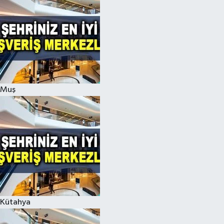
Muş
Kütahya