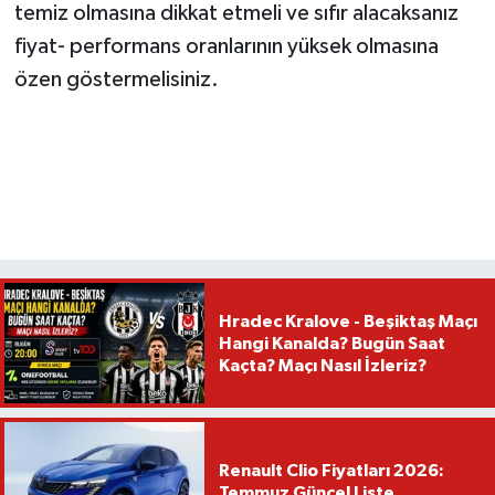
temiz olmasına dikkat etmeli ve sıfır alacaksanız
fiyat- performans oranlarının yüksek olmasına
özen göstermelisiniz.
Hradec Kralove - Beşiktaş Maçı
Hangi Kanalda? Bugün Saat
Kaçta? Maçı Nasıl İzleriz?
Renault Clio Fiyatları 2026:
Temmuz Güncel Liste