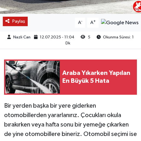
Paylaş
-
+
A
A
Nazli Can
12.07.2025 - 11:04
5
Okunma Süresi: 1
Dk
Araba Yıkarken Yapılan
En Büyük 5 Hata
Bir yerden başka bir yere giderken
otomobillerden yararlanırız. Çocukları okula
bırakırken veya hafta sonu bir yemeğe çıkarken
de yine otomobillere bineriz. Otomobil seçimi ise