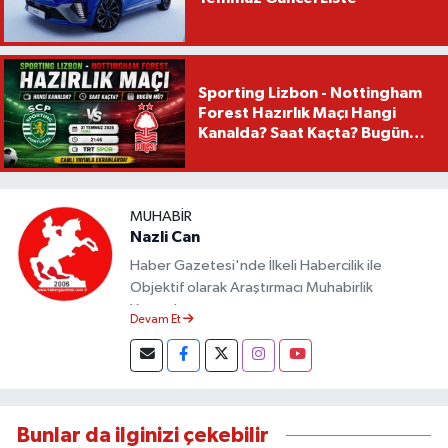
Sporting Lizbon - Nottingham
Forest Hazırlık Maçı Hangi
Kanalda? Saat Kaçta? Bugün
Mü?
MUHABIR
Nazli Can
Haber Gazetesi'nde İlkeli Habercilik ile
Objektif olarak Araştırmacı Muhabirlik
Yapmaktayım.
Devam Et
Bunlar da ilginizi çekebilir