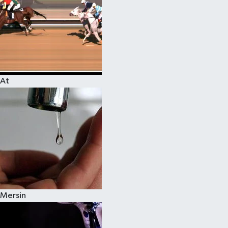
At
Mersin