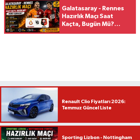
Galatasaray - Rennes
Hazırlık Maçı Saat
Kaçta, Bugün Mü?
Hangi Kanalda?
Galatasaray Maçı İşte
Detaylar
Renault Clio Fiyatları 2026:
Temmuz Güncel Liste
Sporting Lizbon - Nottingham