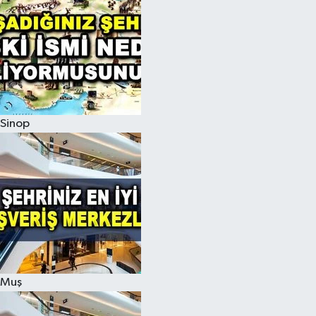
Sinop
Muş