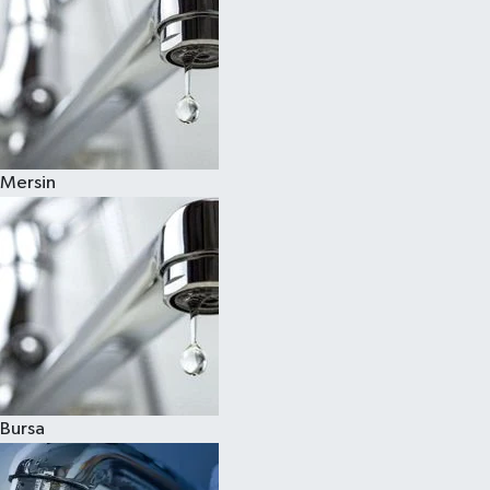
Mersin
Bursa