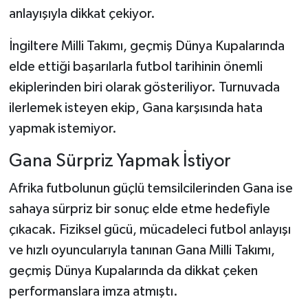
anlayışıyla dikkat çekiyor.
İngiltere Milli Takımı, geçmiş Dünya Kupalarında
elde ettiği başarılarla futbol tarihinin önemli
ekiplerinden biri olarak gösteriliyor. Turnuvada
ilerlemek isteyen ekip, Gana karşısında hata
yapmak istemiyor.
Gana Sürpriz Yapmak İstiyor
Afrika futbolunun güçlü temsilcilerinden Gana ise
sahaya sürpriz bir sonuç elde etme hedefiyle
çıkacak. Fiziksel gücü, mücadeleci futbol anlayışı
ve hızlı oyuncularıyla tanınan Gana Milli Takımı,
geçmiş Dünya Kupalarında da dikkat çeken
performanslara imza atmıştı.