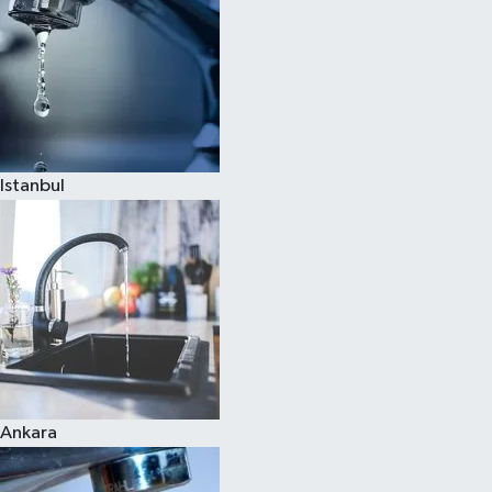
Istanbul
Ankara