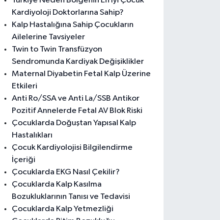
Türkiye Neden Bölgenin En İyi Çocuk
Kardiyoloji Doktorlarına Sahip?
Kalp Hastalığına Sahip Çocukların
Ailelerine Tavsiyeler
Twin to Twin Transfüzyon
Sendromunda Kardiyak Değişiklikler
Maternal Diyabetin Fetal Kalp Üzerine
Etkileri
Anti Ro/SSA ve Anti La/SSB Antikor
Pozitif Annelerde Fetal AV Blok Riski
Çocuklarda Doğuştan Yapısal Kalp
Hastalıkları
Çocuk Kardiyolojisi Bilgilendirme
İçeriği
Çocuklarda EKG Nasıl Çekilir?
Çocuklarda Kalp Kasılma
Bozukluklarının Tanısı ve Tedavisi
Çocuklarda Kalp Yetmezliği