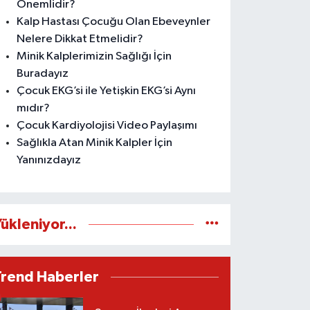
Önemlidir?
Kalp Hastası Çocuğu Olan Ebeveynler
Nelere Dikkat Etmelidir?
Minik Kalplerimizin Sağlığı İçin
Buradayız
Çocuk EKG’si ile Yetişkin EKG’si Aynı
mıdır?
Çocuk Kardiyolojisi Video Paylaşımı
Sağlıkla Atan Minik Kalpler İçin
Yanınızdayız
ükleniyor...
Trend Haberler