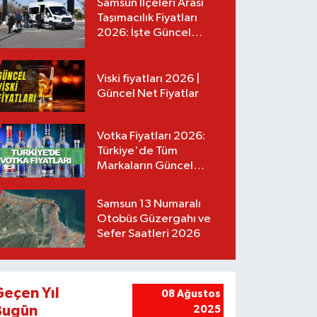
Samsun İlçeleri Arası
Taşımacılık Fiyatları
2026: İşte Güncel
Tarifeler
Viski fiyatları 2026 |
Güncel Net Fiyatlar
Votka Fiyatları 2026:
Türkiye'de Tüm
Markaların Güncel
Listesi
Samsun 13 Numaralı
Otobüs Güzergahı ve
Sefer Saatleri 2026
Geçen Yıl
08 Ağustos
Bugün
2025