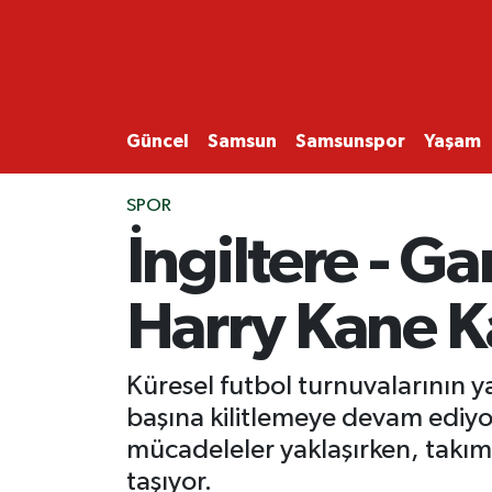
GÜNCEL
SAMSUN
Güncel
Samsun
Samsunspor
Yaşam
SAMSUNSPOR
SPOR
İngiltere - G
EKONOMİ
Harry Kane K
YAŞAM
Küresel futbol turnuvalarının y
başına kilitlemeye devam ediyor
mücadeleler yaklaşırken, takım
taşıyor.