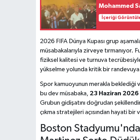
Mohammed Sala
İçeriği Görüntül
2026 FIFA Dünya Kupası grup aşamaları
müsabakalarıyla zirveye tırmanıyor. Fut
fiziksel kalitesi ve turnuva tecrübesiy
yükselme yolunda kritik bir randevuya 
Spor kamuoyunun merakla beklediği ve
bu dev müsabaka,
23 Haziran 2026 
Grubun gidişatını doğrudan şekillendir
çıkma stratejileri açısından hayati bir v
Boston Stadyumu'nda