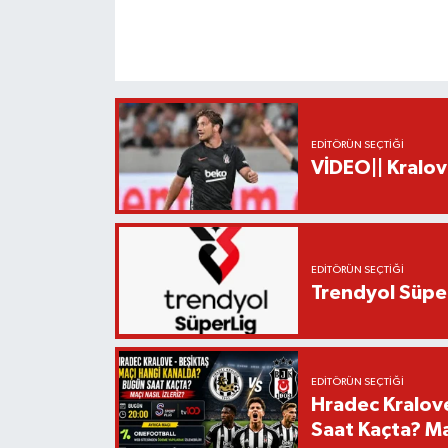
EDITÖRÜN SEÇTIĞI
VİDEO|| Kralov
EDITÖRÜN SEÇTIĞI
Trendyol Süper
EDITÖRÜN SEÇTIĞI
Hradec Kralov
Saat Kaçta? Maç