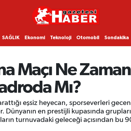
SAĞLIK
Ekonomi
Teknoloji
Otomobil
Sondakika
ana Maçı Ne Zaman
adroda Mı?
arattığı eşsiz heyecan, sporseverleri gecen
. Dünyanın en prestijli kupasında grupların
ların turnuvadaki geleceği açısından bu 