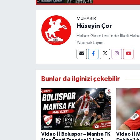
MUHABIR
Hüseyin Çor
Haber Gazetesi'nde İlkeli Haberc
Yapmaktayım.
Bunlar da ilginizi çekebilir
Video || Boluspor – Manisa FK
Video ||