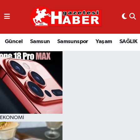
GÜNCEL
SAMSUN
Güncel
Samsun
Samsunspor
Yaşam
SAĞLIK
SAMSUNSPOR
EKONOMİ
YAŞAM
EKONOMİ