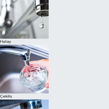
Hatay
Çekiliş