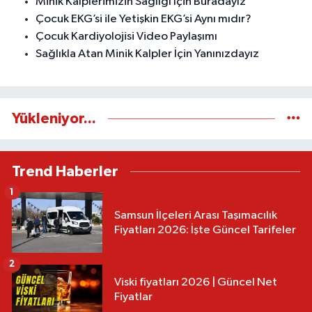
Minik Kalplerimizin Sağlığı İçin Buradayız
Çocuk EKG’si ile Yetişkin EKG’si Aynı mıdır?
Çocuk Kardiyolojisi Video Paylaşımı
Sağlıkla Atan Minik Kalpler İçin Yanınızdayız
Yükleniyor...
Trend Haberler
1
Samsun İlçeleri Arası Taşımacılık
Fiyatları 2026: İşte Güncel Tarifeler
2
Viski fiyatları 2026 | Güncel Net
Fiyatlar