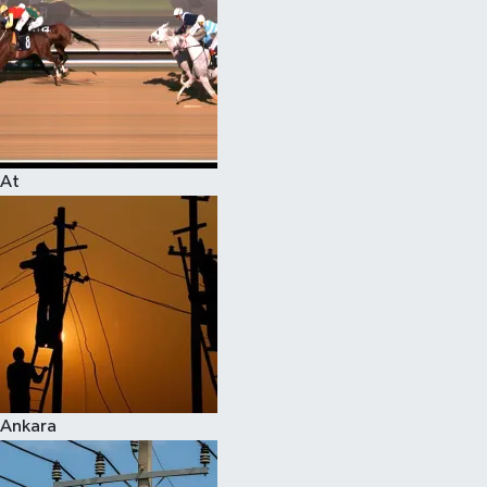
At
Ankara