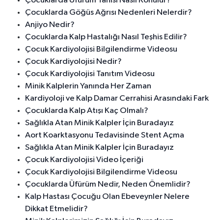
Çocuklarda Üfürüm Tanısı Nasıl Konulur?
Çocuklarda Göğüs Ağrısı Nedenleri Nelerdir?
Anjiyo Nedir?
Çocuklarda Kalp Hastalığı Nasıl Teşhis Edilir?
Çocuk Kardiyolojisi Bilgilendirme Videosu
Çocuk Kardiyolojisi Nedir?
Çocuk Kardiyolojisi Tanıtım Videosu
Minik Kalplerin Yanında Her Zaman
Kardiyoloji ve Kalp Damar Cerrahisi Arasındaki Fark
Çocuklarda Kalp Atışı Kaç Olmalı?
Sağlıkla Atan Minik Kalpler İçin Buradayız
Aort Koarktasyonu Tedavisinde Stent Açma
Sağlıkla Atan Minik Kalpler İçin Buradayız
Çocuk Kardiyolojisi Video İçeriği
Çocuk Kardiyolojisi Bilgilendirme Videosu
Çocuklarda Üfürüm Nedir, Neden Önemlidir?
Kalp Hastası Çocuğu Olan Ebeveynler Nelere
Dikkat Etmelidir?