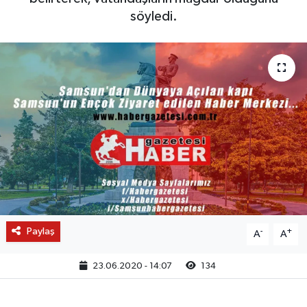
söyledi.
Paylaş
-
+
A
A
23.06.2020 - 14:07
134