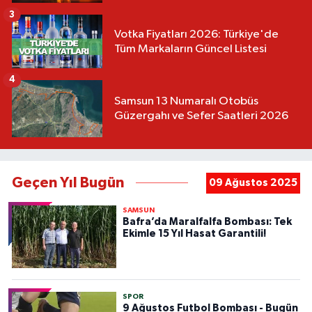
3
Votka Fiyatları 2026: Türkiye'de
Tüm Markaların Güncel Listesi
4
Samsun 13 Numaralı Otobüs
Güzergahı ve Sefer Saatleri 2026
Geçen Yıl Bugün
09 Ağustos 2025
SAMSUN
Bafra’da Maralfalfa Bombası: Tek
Ekimle 15 Yıl Hasat Garantili!
SPOR
9 Ağustos Futbol Bombası - Bugün