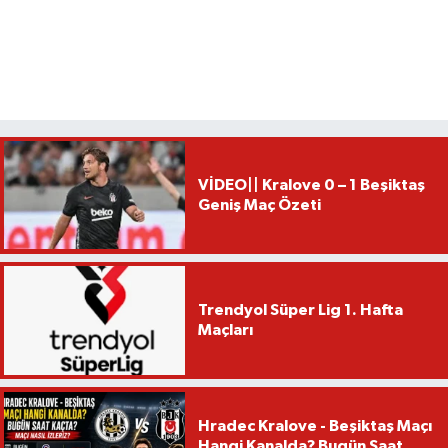
VİDEO|| Kralove 0 – 1 Beşiktaş
Geniş Maç Özeti
Trendyol Süper Lig 1. Hafta
Maçları
Hradec Kralove - Beşiktaş Maçı
Hangi Kanalda? Bugün Saat