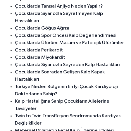
Çocuklarda Tanısal Anjiyo Neden Yapılır?
Çocuklarda Siyanozla Seyretmeyen Kalp
Hastalıkları
Çocuklarda Göğüs Ağrısı
Çocuklarda Spor Öncesi Kalp Değerlendirmesi
Çocuklarda Üfürüm: Masum ve Patolojik Üfürümler
Çocuklarda Perikardit
Çocuklarda Miyokardit
Çocuklarda Siyanozla Seyreden Kalp Hastalıkları
Çocuklarda Sonradan Gelişen Kalp Kapak
Hastalıkları
Türkiye Neden Bölgenin En İyi Çocuk Kardiyoloji
Doktorlarına Sahip?
Kalp Hastalığına Sahip Çocukların Ailelerine
Tavsiyeler
Twin to Twin Transfüzyon Sendromunda Kardiyak
Değişiklikler
Maternal Diyabetin Fetal Kalp Üzerine Etkileri