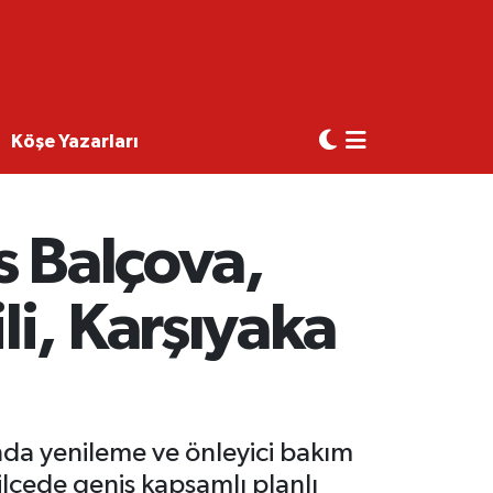
Köşe Yazarları
ıs Balçova,
i, Karşıyaka
nda yenileme ve önleyici bakım
lçede geniş kapsamlı planlı