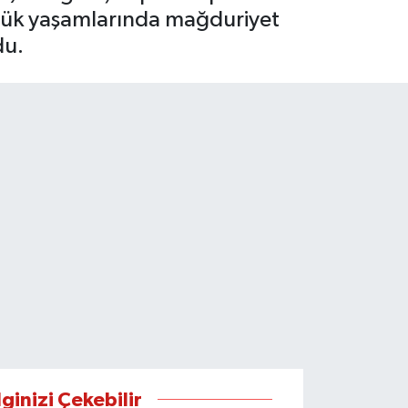
günlük yaşamlarında mağduriyet
du.
lginizi Çekebilir