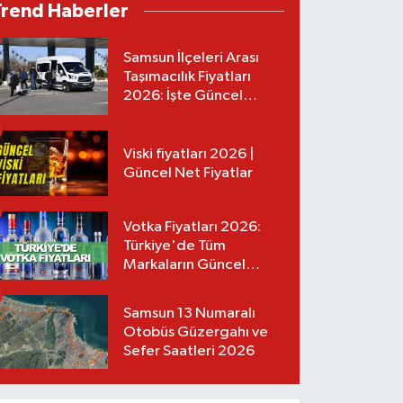
Trend Haberler
Samsun İlçeleri Arası
Taşımacılık Fiyatları
2026: İşte Güncel
Tarifeler
Viski fiyatları 2026 |
Güncel Net Fiyatlar
Votka Fiyatları 2026:
Türkiye'de Tüm
Markaların Güncel
Listesi
Samsun 13 Numaralı
Otobüs Güzergahı ve
Sefer Saatleri 2026