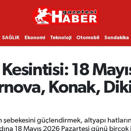
SAĞLIK
Ekonomi
Teknoloji
Otomobil
Sondakika
 Kesintisi: 18 May
nova, Konak, Dikil
m şebekesini güçlendirmek, altyapı hatları
dına 18 Mayıs 2026 Pazartesi günü birçok i