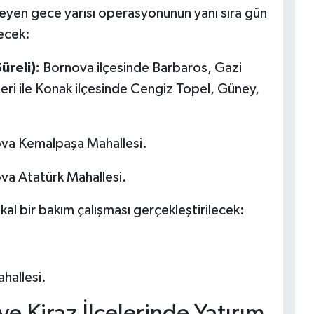
ileyen gece yarısı operasyonunun yanı sıra gün
ecek:
üreli):
Bornova ilçesinde Barbaros, Gazi
ri ile Konak ilçesinde Cengiz Topel, Güney,
.
va Kemalpaşa Mahallesi.
a Atatürk Mahallesi.
okal bir bakım çalışması gerçekleştirilecek:
hallesi.
e Kiraz İlçelerinde Yatırım