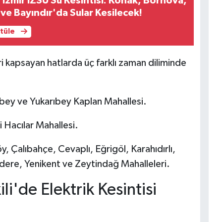
zmir İZSU Su Kesintisi: Konak, Bornova,
ve Bayındır'da Sular Kesilecek!
ntüle
ri kapsayan hatlarda üç farklı zaman diliminde
ey ve Yukarıbey Kaplan Mahallesi.
i Hacılar Mahallesi.
, Çalıbahçe, Cevaplı, Eğrigöl, Karahıdırlı,
edere, Yenikent ve Zeytindağ Mahalleleri.
i'de Elektrik Kesintisi