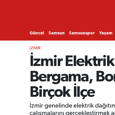
GÜNCEL
SAMSUN
Güncel
Samsun
Samsunspor
Yaşam
SAMSUNSPOR
IZMIR
İzmir Elektrik
EKONOMİ
Bergama, Bor
YAŞAM
Birçok İlçe
İzmir genelinde elektrik dağıtı
çalışmalarını gerçekleştirmek a