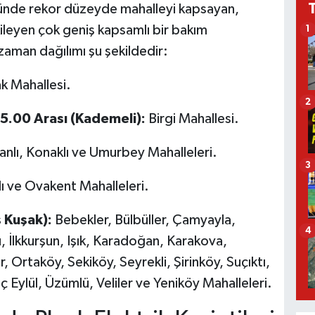
ününde rekor düzeyde mahalleyi kapsayan,
ileyen çok geniş kapsamlı bir bakım
1
zaman dağılımı şu şekildedir:
k Mahallesi.
2
15.00 Arası (Kademeli):
Birgi Mahallesi.
nlı, Konaklı ve Umurbey Mahalleleri.
3
ı ve Ovakent Mahalleleri.
 Kuşak):
Bebekler, Bülbüller, Çamyayla,
4
 İlkkurşun, Işık, Karadoğan, Karakova,
r, Ortaköy, Sekiköy, Seyrekli, Şirinköy, Suçıktı,
 Eylül, Üzümlü, Veliler ve Yeniköy Mahalleleri.