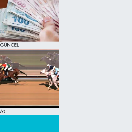
GÜNCEL
At