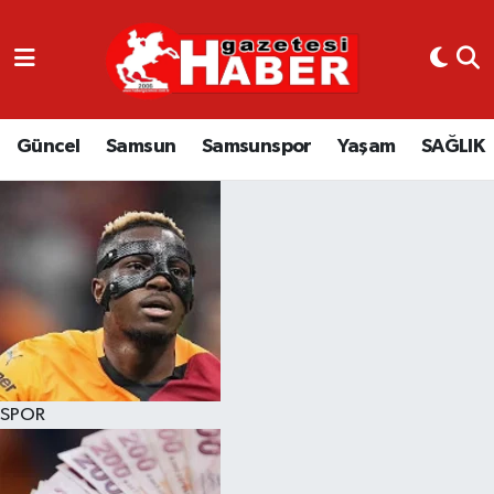
GÜNCEL
SAMSUN
Güncel
Samsun
Samsunspor
Yaşam
SAĞLIK
SAMSUNSPOR
EKONOMİ
YAŞAM
SPOR