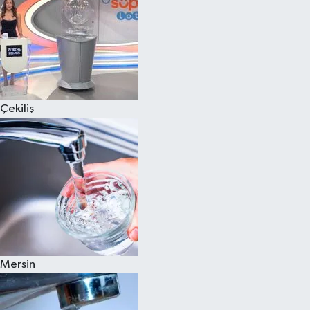
Çekiliş
Mersin