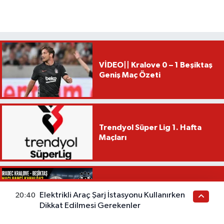
VİDEO|| Kralove 0 – 1 Beşiktaş
Geniş Maç Özeti
Trendyol Süper Lig 1. Hafta
Maçları
Hradec Kralove - Beşiktaş Maçı
Hangi Kanalda? Bugün Saat
Elektrikli Araç Şarj İstasyonu Kullanırken
20:40
Kaçta? Maçı Nasıl İzleriz?
Dikkat Edilmesi Gerekenler