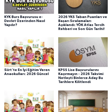
KYK Burs Başvurusu e-
2026 YKS Taban Puanları ve
Devlet Üzerinden Nasıl
Başarı Sıralamaları
Yapılır?
Açıklandı: YÖK Atlas Tercih
Rehberi ve Son Gün Tarihi!
Siirt'te En İyi Eğitim Veren
KPSS Lise Başvurularını
Anaokulları: 2026 Güncel
Kaçırmayın - 2026 Takvimi
Netleşti Binlerce Aday Bu
Tarihlere Kilitlendi