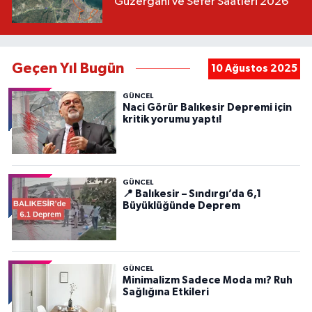
Güzergahı ve Sefer Saatleri 2026
Geçen Yıl Bugün
10 Ağustos 2025
GÜNCEL
Naci Görür Balıkesir Depremi için
kritik yorumu yaptı!
GÜNCEL
📍 Balıkesir – Sındırgı’da 6,1
Büyüklüğünde Deprem
GÜNCEL
Minimalizm Sadece Moda mı? Ruh
Sağlığına Etkileri