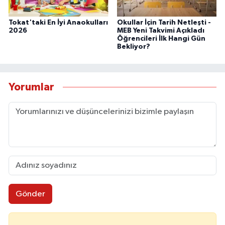
Tokat'taki En İyi Anaokulları
Okullar İçin Tarih Netleşti -
2026
MEB Yeni Takvimi Açıkladı
Öğrencileri İlk Hangi Gün
Bekliyor?
Yorumlar
Gönder