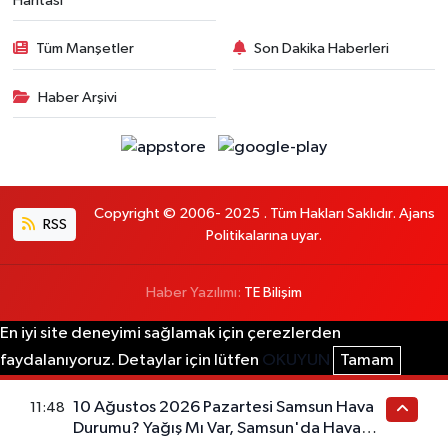
Haritası
Tüm Manşetler
Son Dakika Haberleri
Haber Arşivi
Copyright © 2006- 2025 . Tüm Hakları Saklıdır. Ajans
RSS
Politikalarına uyar.
Haber Yazılımı:
TE Bilişim
En iyi site deneyimi sağlamak için çerezlerden
faydalanıyoruz. Detaylar için lütfen
OKUYUN
Tamam
10 Ağustos 2026 Pazartesi Samsun Hava
11:48
Durumu? Yağış Mı Var, Samsun'da Hava