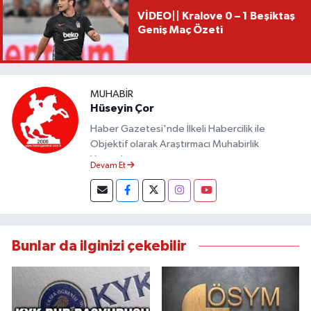
VİDEO|| Kralove 0 – 1 Beşiktaş
Geniş Maç Özeti
MUHABIR
Hüseyin Çor
Haber Gazetesi'nde İlkeli Habercilik ile
Objektif olarak Araştırmacı Muhabirlik
Yapmaktayım.
Devam Et
Bunlar da ilginizi çekebilir