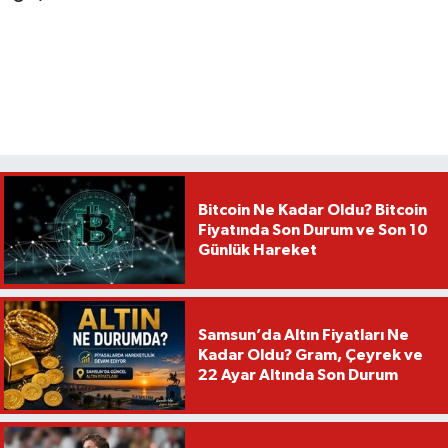
Bitcoin Ne Kadar Oldu? Bitcoin
Fiyatında Son Durum ve Son 10
Günlük Hareket
Samsun’da Altın Fiyatları Ne
Kadar Oldu? Gram, Çeyrek ve
22 Ayar Altında Son Durum