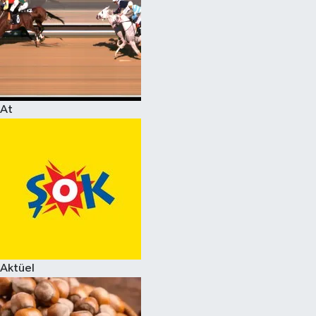
At
Aktüel