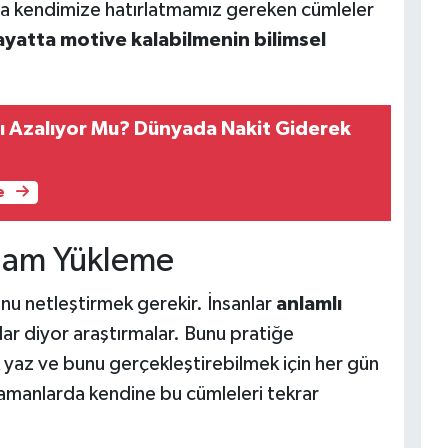
rda kendimize hatırlatmamız gereken cümleler
ayatta motive kalabilmenin bilimsel
mı Azalıyor Mu? Dünyada Nakit Giderek
e
lam Yükleme
 netleştirmek gerekir. İnsanlar
anlamlı
lar diyor araştırmalar. Bunu pratiğe
 yaz ve bunu gerçekleştirebilmek için her gün
zamanlarda kendine bu cümleleri tekrar