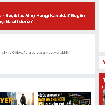
e - Beşiktaş Maçı Hangi Kanalda? Bugün
ı Nasıl İzleriz?
ilik ile Objektif olarak Araştırmacı Muhabirlik
Y
1