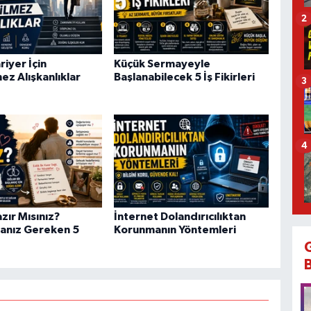
2
riyer İçin
Küçük Sermayeyle
ez Alışkanlıklar
Başlanabilecek 5 İş Fikirleri
3
4
azır Mısınız?
İnternet Dolandırıcılıktan
anız Gereken 5
Korunmanın Yöntemleri