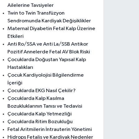
Ailelerine Tavsiyeler
Twin to Twin Transfüzyon
Sendromunda Kardiyak Değişiklikler
Maternal Diyabetin Fetal Kalp Üzerine
Etkileri
Anti Ro/SSA ve Anti La/SSB Antikor
Pozitif Annelerde Fetal AV Blok Riski
Çocuklarda Doğuştan Yapısal Kalp
Hastalıkları
Çocuk Kardiyolojisi Bilgilendirme
İçeriği
Çocuklarda EKG Nasıl Çekilir?
Çocuklarda Kalp Kasılma
Bozukluklarının Tanısı ve Tedavisi
Çocuklarda Kalp Yetmezliği
Çocuklarda Ritim Bozukluğu
Fetal Aritmilerin İntrauterin Yönetimi
Hidrops Fetalis ve Kardiyak Nedenler