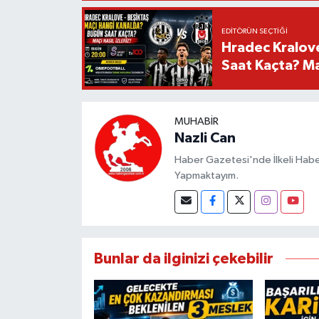
EDITÖRÜN SEÇTIĞI
Hradec Kralov
Saat Kaçta? Maç
MUHABIR
Nazli Can
Haber Gazetesi'nde İlkeli Haberc
Yapmaktayım.
Bunlar da ilginizi çekebilir