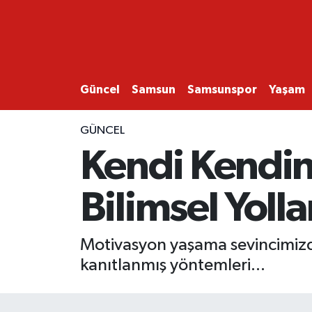
GÜNCEL
SAMSUN
Güncel
Samsun
Samsunspor
Yaşam
SAMSUNSPOR
GÜNCEL
Kendi Kendi
EKONOMİ
Bilimsel Yolla
YAŞAM
Motivasyon yaşama sevincimizdi
kanıtlanmış yöntemleri...