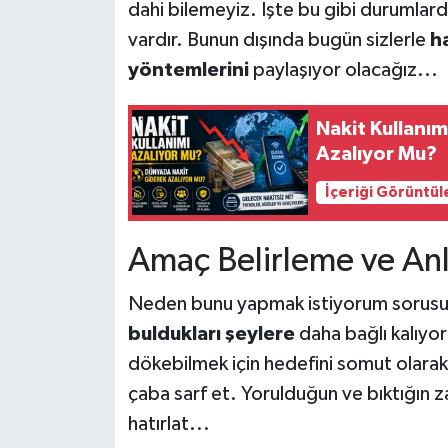
dahi bilemeyiz. İşte bu gibi durumla
vardır. Bunun dışında bugün sizlerle
h
yöntemlerini
paylaşıyor olacağız...
Nakit Kullanı
Azalıyor Mu?
İçeriği Görüntül
Amaç Belirleme ve An
Neden bunu yapmak istiyorum sorusunu
buldukları şeylere
daha bağlı kalıyor
dökebilmek için hedefini somut olarak
çaba sarf et. Yorulduğun ve bıktığın 
hatırlat...