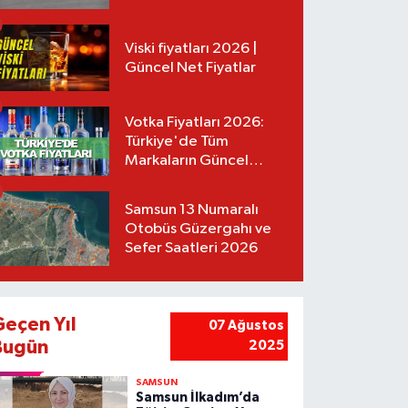
Tarifeler
Viski fiyatları 2026 |
Güncel Net Fiyatlar
Votka Fiyatları 2026:
Türkiye'de Tüm
Markaların Güncel
Listesi
Samsun 13 Numaralı
Otobüs Güzergahı ve
Sefer Saatleri 2026
Geçen Yıl
07 Ağustos
Bugün
2025
SAMSUN
Samsun İlkadım’da