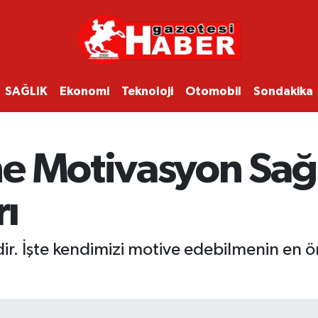
SAĞLIK
Ekonomi
Teknoloji
Otomobil
Sondakika
ne Motivasyon Sa
rı
r. İşte kendimizi motive edebilmenin en ön