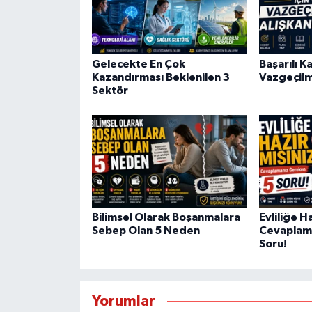
Gelecekte En Çok
Başarılı Ka
Kazandırması Beklenilen 3
Vazgeçilm
Sektör
Bilimsel Olarak Boşanmalara
Evliliğe H
Sebep Olan 5 Neden
Cevaplam
Soru!
Yorumlar