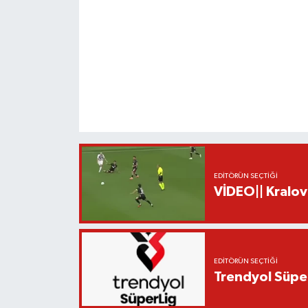
EDITÖRÜN SEÇTIĞI
VİDEO|| Kralov
EDITÖRÜN SEÇTIĞI
Trendyol Süper