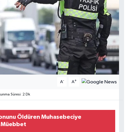
-
+
A
A
nma Süresi: 2 Dk
ronunu Öldüren Muhasebeciye
ış Müebbet