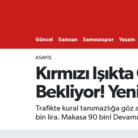
GÜNCEL
SAMSUN
Güncel
Samsun
Samsunspor
Yaşam
SAMSUNSPOR
ASAYIŞ
Kırmızı Işıkt
EKONOMİ
Bekliyor! Yen
YAŞAM
Trafikte kural tanımazlığa göz a
bin lira. Makasa 90 bin! Deva