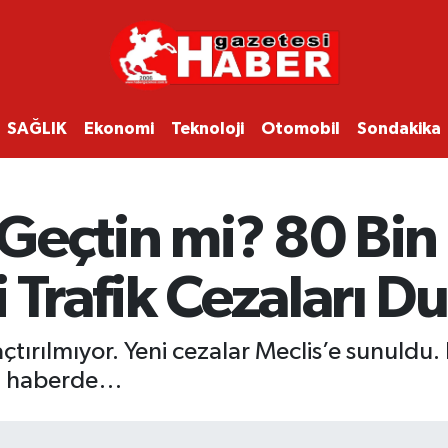
SAĞLIK
Ekonomi
Teknoloji
Otomobil
Sondakika
a Geçtin mi? 80 Bin
i Trafik Cezaları D
çtırılmıyor. Yeni cezalar Meclis’e sunuldu.
mı haberde…