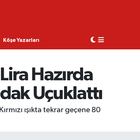
Köşe Yazarları
 Lira Hazırda
udak Uçuklattı
 Kırmızı ışıkta tekrar geçene 80