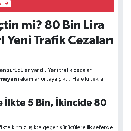
e
çtin mi? 80 Bin Lira
 Yeni Trafik Cezaları
n sürücüler yandı. Yeni trafik cezaları
ımayan
rakamlar ortaya çıktı. Hele ki tekrar
 İlkte 5 Bin, İkincide 80
fikte kırmızı ışıkta geçen sürücülere ilk seferde