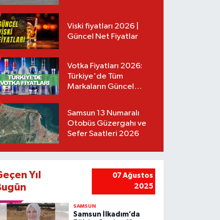
Tarifeler
Viski fiyatları 2026 |
Güncel Net Fiyatlar
Votka Fiyatları 2026:
Türkiye'de Tüm
Markaların Güncel
Listesi
Samsun 13 Numaralı
Otobüs Güzergahı ve
Sefer Saatleri 2026
Geçen Yıl
07 Ağustos
Bugün
2025
SAMSUN
Samsun İlkadım’da