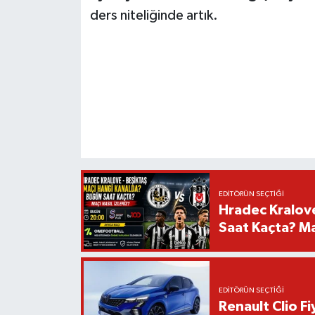
ders niteliğinde artık.
EDITÖRÜN SEÇTIĞI
Hradec Kralov
Saat Kaçta? Maç
EDITÖRÜN SEÇTIĞI
Renault Clio F