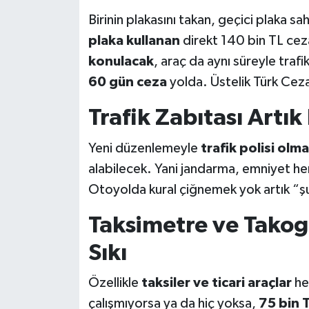
Birinin plakasını takan, geçici plaka sa
plaka kullanan
direkt 140 bin TL cez
konulacak
, araç da aynı süreyle traf
60 gün ceza
yolda. Üstelik Türk Cez
Trafik Zabıtası Artık
Yeni düzenlemeyle
trafik polisi olm
alabilecek. Yani jandarma, emniyet h
Otoyolda kural çiğnemek yok artık “şu
Taksimetre ve Takog
Sıkı
Özellikle
taksiler ve ticari araçlar
hed
çalışmıyorsa ya da hiç yoksa,
75 bin 