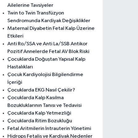
Ailelerine Tavsiyeler
Twin to Twin Transfüzyon
Sendromunda Kardiyak Değişiklikler
Maternal Diyabetin Fetal Kalp Üzerine
Etkileri
Anti Ro/SSA ve Anti La/SSB Antikor
Pozitif Annelerde Fetal AV Blok Riski
Çocuklarda Doğuştan Yapısal Kalp
Hastalıkları
Çocuk Kardiyolojisi Bilgilendirme
İçeriği
Çocuklarda EKG Nasıl Çekilir?
Çocuklarda Kalp Kasılma
Bozukluklarının Tanısı ve Tedavisi
Çocuklarda Kalp Yetmezliği
Çocuklarda Ritim Bozukluğu
Fetal Aritmilerin İntrauterin Yönetimi
Hidrops Fetalis ve Kardiyak Nedenler