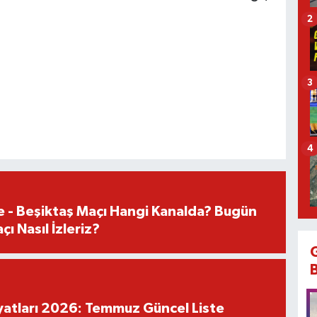
2
3
4
e - Beşiktaş Maçı Hangi Kanalda? Bugün
ı Nasıl İzleriz?
iyatları 2026: Temmuz Güncel Liste