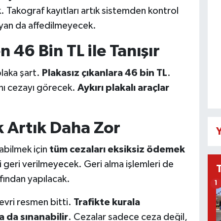
. Takograf kayıtları artık sistemden kontrol
yan da affedilmeyecek.
 46 Bin TL ile Tanışır
plaka şart.
Plakasız çıkanlara 46 bin TL
.
nı cezayı görecek.
Aykırı plakalı araçlar
k Artık Daha Zor
Y
labilmek için
tüm cezaları eksiksiz ödemek
ti geri verilmeyecek. Geri alma işlemleri de
afından yapılacak.
1
devri resmen bitti.
Trafikte kurala
 da sınanabilir
. Cezalar sadece ceza değil,