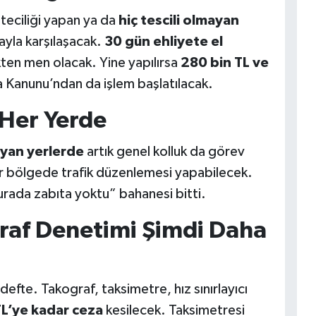
hteciliği yapan ya da
hiç tescili olmayan
ayla karşılaşacak.
30 gün ehliyete el
ikten men olacak. Yine yapılırsa
280 bin TL ve
a Kanunu’ndan da işlem başlatılacak.
 Her Yerde
ayan yerlerde
artık genel kolluk da görev
er bölgede trafik düzenlemesi yapabilecek.
rada zabıta yoktu” bahanesi bitti.
raf Denetimi Şimdi Daha
efte. Takograf, taksimetre, hız sınırlayıcı
TL’ye kadar ceza
kesilecek. Taksimetresi