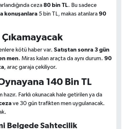
krarlandığında ceza
80 bin TL
. Bu sadece
la konuşanlara
5 bin TL, makas atanlara
90
la Çıkamayacak
yenlere kötü haber var.
Satıştan sonra 3 gün
ten men
. Miras kalan araçta da aynı durum.
90
za
, araç garaja çekiliyor.
 Oynayana 140 Bin TL
hazır. Farklı okunacak hale getirilen ya da
 ceza
ve 30 gün trafikten men uygulanacak.
ak.
i Belgede Sahtecilik