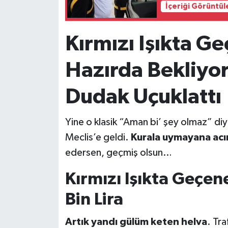
İçeriği Görüntül
Kırmızı Işıkta Ge
Hazırda Bekliyor!
Dudak Uçuklattı
Yine o klasik “Aman bi’ şey olmaz” diye
Meclis’e geldi.
Kurala uymayana ac
edersen, geçmiş olsun…
Kırmızı Işıkta Geçene
Bin Lira
Artık yandı gülüm keten helva
. Tra