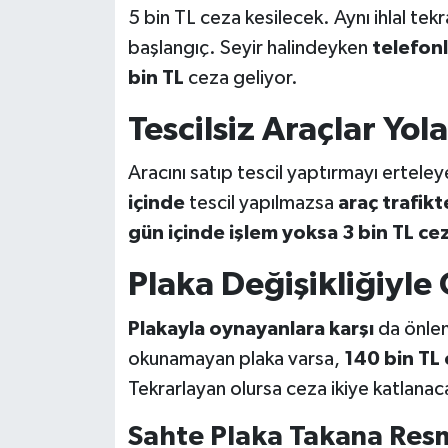
5 bin TL ceza kesilecek. Aynı ihlal te
başlangıç. Seyir halindeyken
telefon
bin TL
ceza geliyor.
Tescilsiz Araçlar Yo
Aracını satıp tescil yaptırmayı ertele
içinde
tescil yapılmazsa
araç trafik
gün içinde işlem yoksa 3 bin TL ce
Plaka Değişikliğiyle
Plakayla oynayanlara karşı
da önlem 
okunamayan plaka varsa,
140 bin TL
Tekrarlayan olursa ceza ikiye katlanac
Sahte Plaka Takana Resm