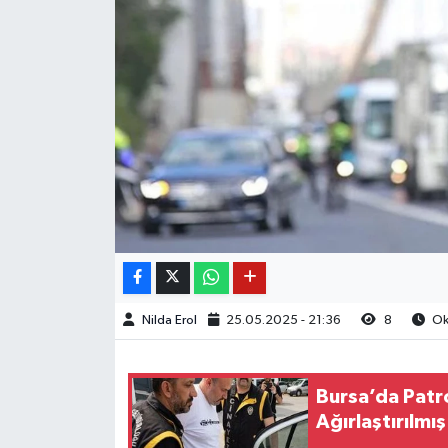
Nilda Erol
25.05.2025 - 21:36
8
Oku
Bursa’da Pat
Ağırlaştırılm