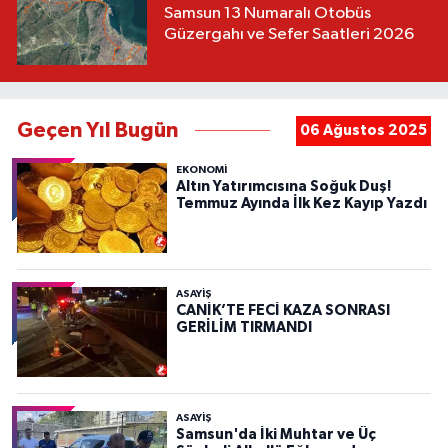
Samsun 13 Numaralı Otobüs
Güzergahı ve Sefer Saatleri 2026
Geçen Yıl Bugün
06 Ağustos 2025
EKONOMİ
Altın Yatırımcısına Soğuk Duş!
Temmuz Ayında İlk Kez Kayıp Yazdı
ASAYIŞ
CANİK’TE FECİ KAZA SONRASI
GERİLİM TIRMANDI
ASAYIŞ
Samsun'da İki Muhtar ve Üç