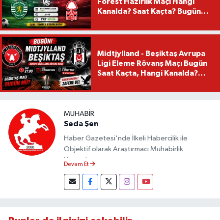
Forest Hazırlık Maçı Hangi
Kanalda? Saat Kaçta? Bugün
Mü?
Midtjylland - Beşiktaş Avrupa
Ligi Eleme Rövanş Maçı Bugün
Saat Kaçta, Hangi Kanalda?
Beşiktaş Maçı Bugün Mü?
MUHABIR
Seda Şen
Haber Gazetesi'nde İlkeli Habercilik ile
Objektif olarak Araştırmacı Muhabirlik
Yapmaktayım.
Devam Et