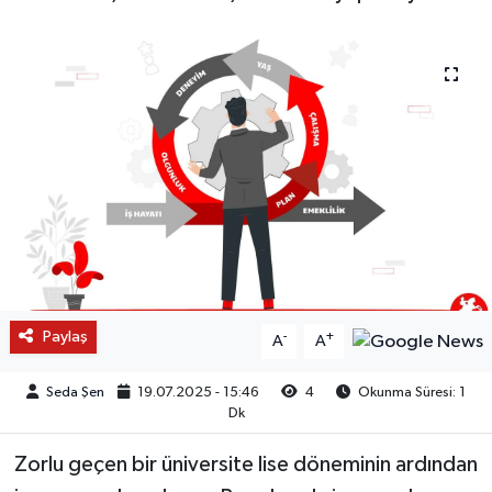
Paylaş
-
+
A
A
Seda Şen
19.07.2025 - 15:46
4
Okunma Süresi: 1
Dk
Zorlu geçen bir üniversite lise döneminin ardından