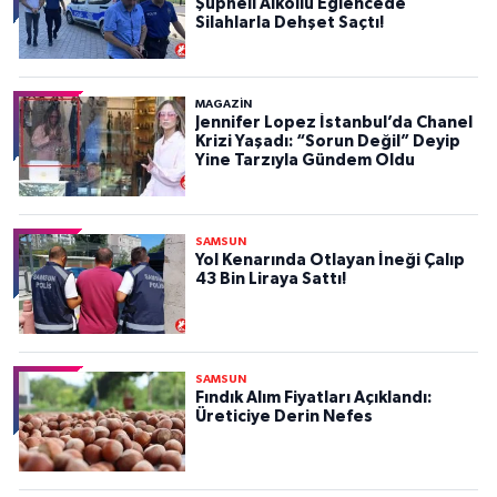
Şüpheli Alkollü Eğlencede
Silahlarla Dehşet Saçtı!
MAGAZİN
Jennifer Lopez İstanbul’da Chanel
Krizi Yaşadı: “Sorun Değil” Deyip
Yine Tarzıyla Gündem Oldu
SAMSUN
Yol Kenarında Otlayan İneği Çalıp
43 Bin Liraya Sattı!
SAMSUN
Fındık Alım Fiyatları Açıklandı:
Üreticiye Derin Nefes