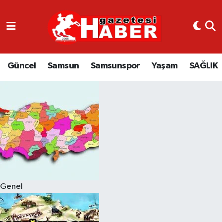
GÜNCEL
SAMSUN
Güncel
Samsun
Samsunspor
Yaşam
SAĞLIK
SAMSUNSPOR
EKONOMİ
YAŞAM
Genel