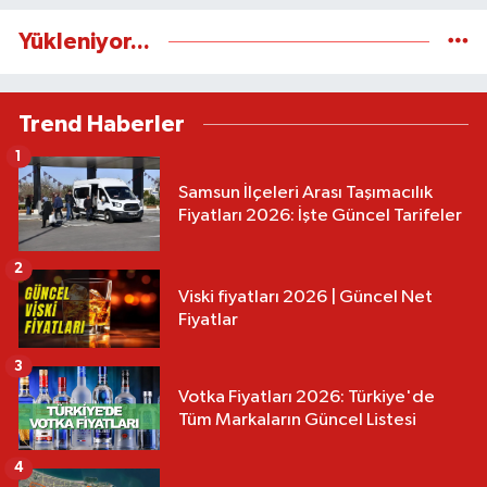
Yükleniyor...
Trend Haberler
1
Samsun İlçeleri Arası Taşımacılık
Fiyatları 2026: İşte Güncel Tarifeler
2
Viski fiyatları 2026 | Güncel Net
Fiyatlar
3
Votka Fiyatları 2026: Türkiye'de
Tüm Markaların Güncel Listesi
4