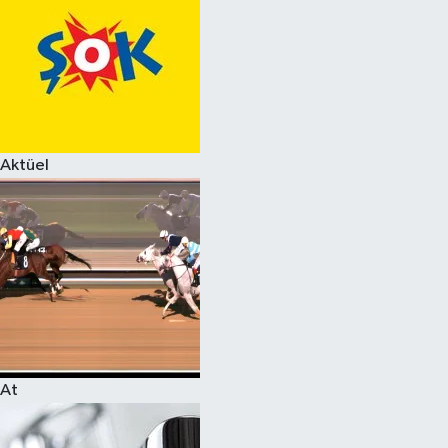
Aktüel
At