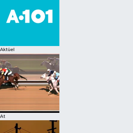
Aktüel
At