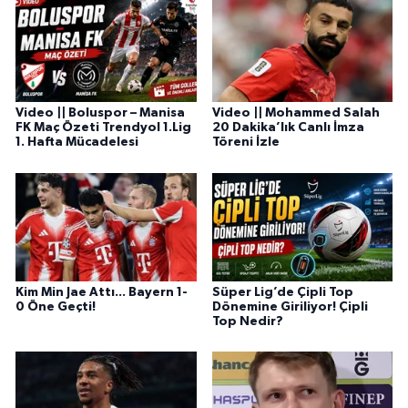
Video || Boluspor – Manisa
Video || Mohammed Salah
FK Maç Özeti Trendyol 1.Lig
20 Dakika’lık Canlı İmza
1. Hafta Mücadelesi
Töreni İzle
Kim Min Jae Attı... Bayern 1-
Süper Lig’de Çipli Top
0 Öne Geçti!
Dönemine Giriliyor! Çipli
Top Nedir?