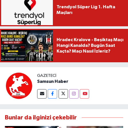
Trendyol Süper Lig 1. Hafta
Maçları
Hradec Kralove - Beşiktaş Maçı
Hangi Kanalda? Bugün Saat
Kaçta? Maçı Nasıl İzleriz?
GAZETECI
Samsun Haber
Bunlar da ilginizi çekebilir