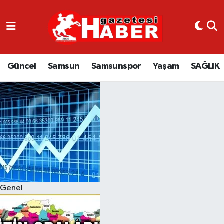
GÜNCEL
SAMSUN
Güncel
Samsun
Samsunspor
Yaşam
SAĞLIK
SAMSUNSPOR
EKONOMİ
YAŞAM
Genel