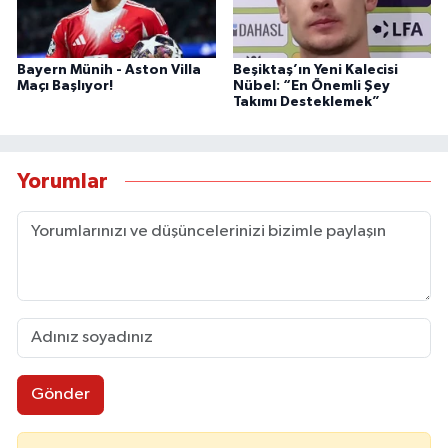
Bayern Münih - Aston Villa
Beşiktaş’ın Yeni Kalecisi
Maçı Başlıyor!
Nübel: “En Önemli Şey
Takımı Desteklemek”
Yorumlar
Gönder