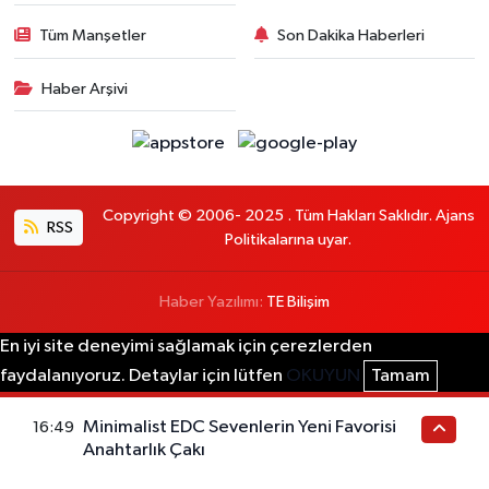
Tüm Manşetler
Son Dakika Haberleri
Haber Arşivi
Copyright © 2006- 2025 . Tüm Hakları Saklıdır. Ajans
RSS
Politikalarına uyar.
Haber Yazılımı:
TE Bilişim
En iyi site deneyimi sağlamak için çerezlerden
faydalanıyoruz. Detaylar için lütfen
OKUYUN
Tamam
Minimalist EDC Sevenlerin Yeni Favorisi
16:49
Anahtarlık Çakı