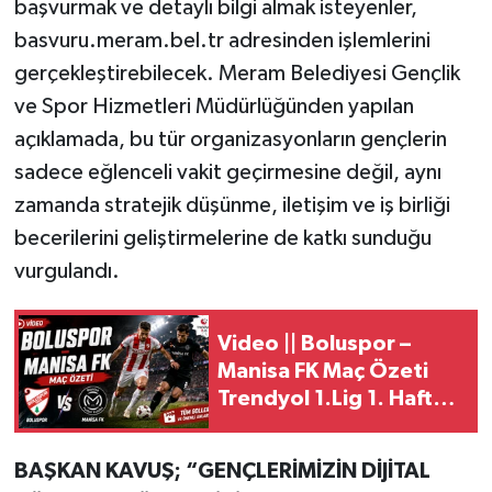
başvurmak ve detaylı bilgi almak isteyenler,
basvuru.meram.bel.tr adresinden işlemlerini
gerçekleştirebilecek. Meram Belediyesi Gençlik
ve Spor Hizmetleri Müdürlüğünden yapılan
açıklamada, bu tür organizasyonların gençlerin
sadece eğlenceli vakit geçirmesine değil, aynı
zamanda stratejik düşünme, iletişim ve iş birliği
becerilerini geliştirmelerine de katkı sunduğu
vurgulandı.
Video || Boluspor –
Manisa FK Maç Özeti
Trendyol 1.Lig 1. Hafta
Mücadelesi
BAŞKAN KAVUŞ; “GENÇLERİMİZİN DİJİTAL