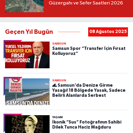
Güzergahı ve Sefer Saatleri 2026
Geçen Yıl Bugün
08 Ağustos 2025
SAMSUN
Samsun Spor “Transfer İçin Fırsat
Kolluyoruz”
SAMSUN
🌊 Samsun'da Denize Girme
Yasağı! 18 Bölgede Yasak, Sadece
Belirli Alanlarda Serbest
YAŞAM
İkonik “Sus” Fotoğrafının Sahibi
Dilek Tunca Haciz Mağduru