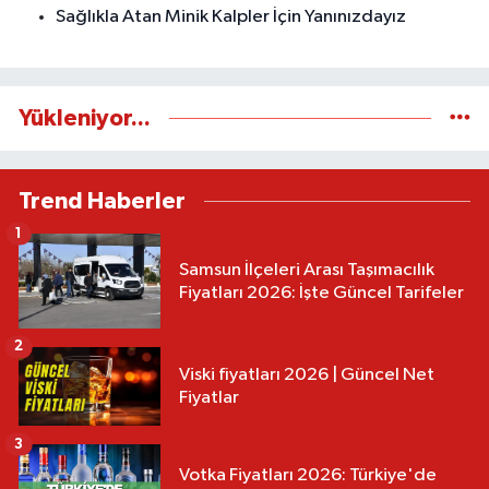
Sağlıkla Atan Minik Kalpler İçin Yanınızdayız
Yükleniyor...
Trend Haberler
1
Samsun İlçeleri Arası Taşımacılık
Fiyatları 2026: İşte Güncel Tarifeler
2
Viski fiyatları 2026 | Güncel Net
Fiyatlar
3
Votka Fiyatları 2026: Türkiye'de