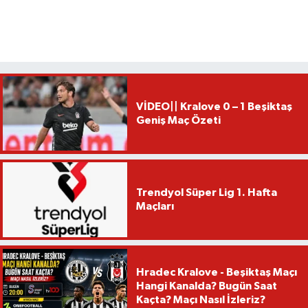
VİDEO|| Kralove 0 – 1 Beşiktaş
Geniş Maç Özeti
Trendyol Süper Lig 1. Hafta
Maçları
Hradec Kralove - Beşiktaş Maçı
Hangi Kanalda? Bugün Saat
Kaçta? Maçı Nasıl İzleriz?