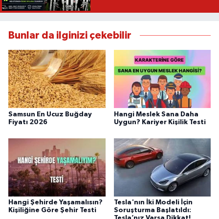
Bunlar da ilginizi çekebilir
Samsun En Ucuz Buğday
Hangi Meslek Sana Daha
Fiyatı 2026
Uygun? Kariyer Kişilik Testi
Hangi Şehirde Yaşamalısın?
Tesla'nın İki Modeli İçin
Kişiliğine Göre Şehir Testi
Soruşturma Başlatıldı:
Tesla’nız Varsa Dikkat!