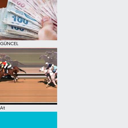
GÜNCEL
At