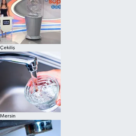
Çekiliş
Mersin