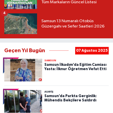
Tüm Markaların Güncel Listesi
4
Samsun 13 Numaralı Otobüs
Güzergahı ve Sefer Saatleri 2026
Geçen Yıl Bugün
07 Ağustos 2025
SAMSUN
Samsun İlkadım’da Eğitim Camiası
Yasta: İlknur Öğretmen Vefat Etti
ASAYIŞ
Samsun’da Parkta Gerginlik:
Mühendis Bekçilere Saldırdı