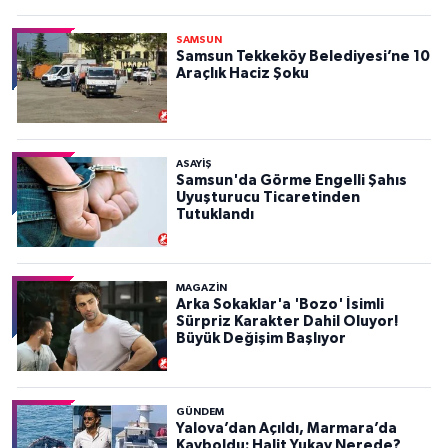
SAMSUN
Samsun Tekkeköy Belediyesi’ne 10
Araçlık Haciz Şoku
ASAYIŞ
Samsun'da Görme Engelli Şahıs
Uyuşturucu Ticaretinden
Tutuklandı
MAGAZİN
Arka Sokaklar'a 'Bozo' İsimli
Sürpriz Karakter Dahil Oluyor!
Büyük Değişim Başlıyor
GÜNDEM
Yalova’dan Açıldı, Marmara’da
Kayboldu: Halit Yukay Nerede?