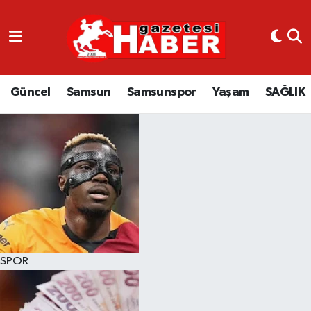
GÜNCEL
SAMSUN
Güncel
Samsun
Samsunspor
Yaşam
SAĞLIK
SAMSUNSPOR
EKONOMİ
YAŞAM
SPOR