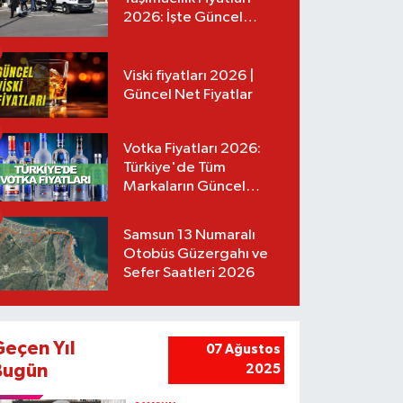
2026: İşte Güncel
Tarifeler
Viski fiyatları 2026 |
Güncel Net Fiyatlar
Votka Fiyatları 2026:
Türkiye'de Tüm
Markaların Güncel
Listesi
Samsun 13 Numaralı
Otobüs Güzergahı ve
Sefer Saatleri 2026
Geçen Yıl
07 Ağustos
Bugün
2025