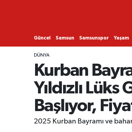
GÜNCEL
SAMSUN
Güncel
Samsun
Samsunspor
Yaşam
SAMSUNSPOR
DÜNYA
Kurban Bayra
EKONOMİ
Yıldızlı Lüks
YAŞAM
Başlıyor, Fiya
2025 Kurban Bayramı ve bahar t