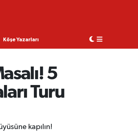
Köşe Yazarları
salı! 5
ları Turu
üyüsüne kapılın!