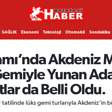
SAĞLIK
Ekonomi
Teknoloji
Otomobil
Sondakika
mı’nda Akdeniz Ma
 Gemiyle Yunan Ada
tlar da Belli Oldu.
atilinde lüks gemi turlarıyla Akdeniz'in b