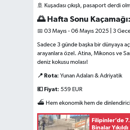
🚢 Kuşadası çıkışlı, pasaport derdi olm
🌅 Hafta Sonu Kaçamağı:
📅 03 Mayıs - 06 Mayıs 2025 | 3 Gece
Sadece 3 günde başka bir dünyaya açılın
arayanlara özel. Atina, Mikonos ve Sant
deniz kokusu molası!
📍 Rota:
Yunan Adaları & Adriyatik
💶 Fiyat:
559 EUR
⛴️ Hem ekonomik hem de dinlendiri
Filipinler’de
Binalar Yıkıldı