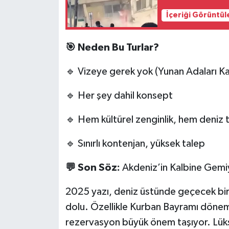
İçeriği Görüntül
🎯 Neden Bu Turlar?
🔹 Vizeye gerek yok (Yunan Adaları Kap
🔹 Her şey dahil konsept
🔹 Hem kültürel zenginlik, hem deniz ta
🔹 Sınırlı kontenjan, yüksek talep
💬 Son Söz:
Akdeniz’in Kalbine Gemiy
2025 yazı, deniz üstünde geçecek bir t
dolu. Özellikle Kurban Bayramı dönemi
rezervasyon büyük önem taşıyor. Lüksü