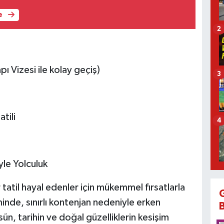
e
2
ı Vizesi ile kolay geçiş)
3
tili
4
le Yolculuk
atil hayal edenler için mükemmel fırsatlarla
nde, sınırlı kontenjan nedeniyle erken
n, tarihin ve doğal güzelliklerin kesişim