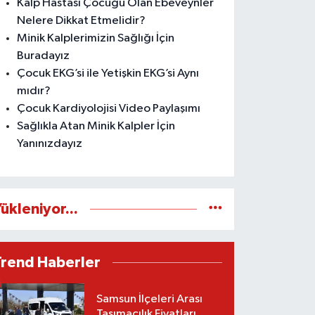
Kalp Hastası Çocuğu Olan Ebeveynler
Nelere Dikkat Etmelidir?
Minik Kalplerimizin Sağlığı İçin
Buradayız
Çocuk EKG’si ile Yetişkin EKG’si Aynı
mıdır?
Çocuk Kardiyolojisi Video Paylaşımı
Sağlıkla Atan Minik Kalpler İçin
Yanınızdayız
ükleniyor...
Trend Haberler
Samsun İlçeleri Arası
Taşımacılık Fiyatları