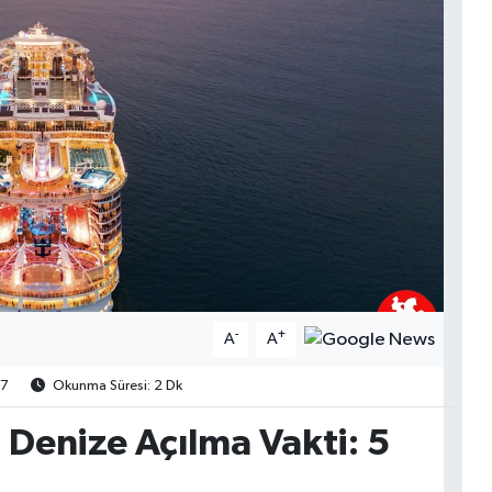
-
+
A
A
7
Okunma Süresi: 2 Dk
Denize Açılma Vakti: 5