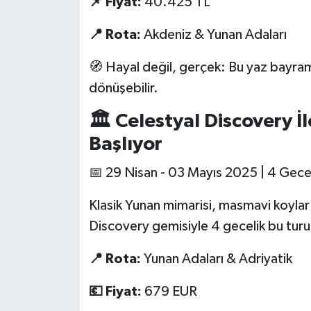
📌 Fiyat:
40.425 TL
📍 Rota:
Akdeniz & Yunan Adaları
🧭 Hayal değil, gerçek: Bu yaz bayram
dönüşebilir.
🏛️ Celestyal Discovery İ
Başlıyor
📅 29 Nisan - 03 Mayıs 2025 | 4 Gece
Klasik Yunan mimarisi, masmavi koylar 
Discovery gemisiyle 4 gecelik bu turun
📍 Rota:
Yunan Adaları & Adriyatik
💶 Fiyat:
679 EUR