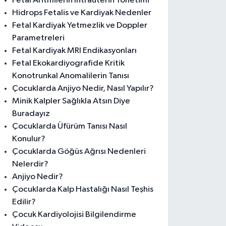
Fetal Aritmilerin İntrauterin Yönetimi
Hidrops Fetalis ve Kardiyak Nedenler
Fetal Kardiyak Yetmezlik ve Doppler
Parametreleri
Fetal Kardiyak MRI Endikasyonları
Fetal Ekokardiyografide Kritik
Konotrunkal Anomalilerin Tanısı
Çocuklarda Anjiyo Nedir, Nasıl Yapılır?
Minik Kalpler Sağlıkla Atsın Diye
Buradayız
Çocuklarda Üfürüm Tanısı Nasıl
Konulur?
Çocuklarda Göğüs Ağrısı Nedenleri
Nelerdir?
Anjiyo Nedir?
Çocuklarda Kalp Hastalığı Nasıl Teşhis
Edilir?
Çocuk Kardiyolojisi Bilgilendirme