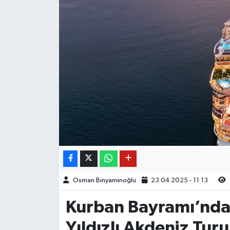
Osman Binyaminoğlu
23.04.2025 - 11:13
Kurban Bayramı’nda 
Yıldızlı Akdeniz Turu