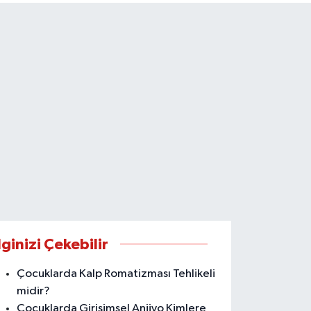
lginizi Çekebilir
Çocuklarda Kalp Romatizması Tehlikeli
midir?
Çocuklarda Girişimsel Anjiyo Kimlere