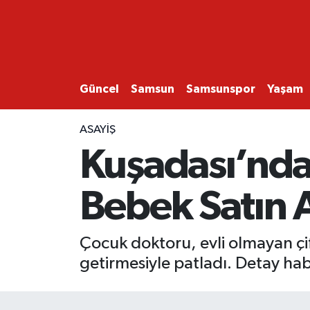
GÜNCEL
SAMSUN
Güncel
Samsun
Samsunspor
Yaşam
SAMSUNSPOR
ASAYIŞ
Kuşadası’nda
EKONOMİ
Bebek Satın A
YAŞAM
Çocuk doktoru, evli olmayan çif
getirmesiyle patladı. Detay ha