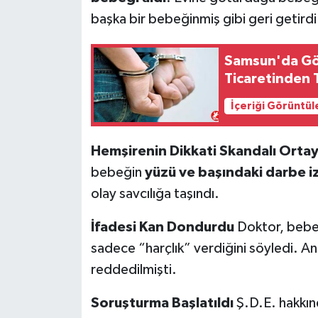
başka bir bebeğinmiş gibi geri getirdi
Samsun'da Gör
Ticaretinden 
İçeriği Görüntül
Hemşirenin Dikkati Skandalı Ortay
bebeğin
yüzü ve başındaki darbe iz
olay savcılığa taşındı.
İfadesi Kan Dondurdu
Doktor, beb
sadece “harçlık” verdiğini söyledi. 
reddedilmişti.
Soruşturma Başlatıldı
Ş.D.E. hakkı