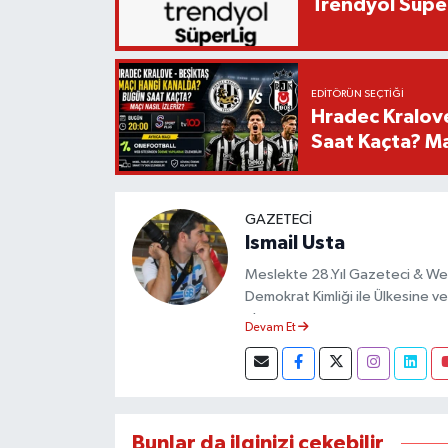
Trendyol Süper
EDITÖRÜN SEÇTIĞI
Hradec Kralov
Saat Kaçta? Maç
GAZETECI
Ismail Usta
Meslekte 28.Yıl Gazeteci & We
Demokrat Kimliği ile Ülkesine ve 
almıştır.
Devam Et
Bunlar da ilginizi çekebilir