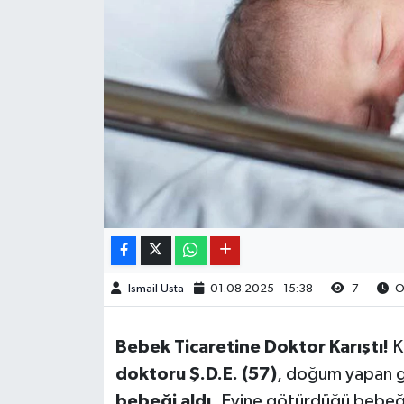
Ismail Usta
01.08.2025 - 15:38
7
Ok
Bebek Ticaretine Doktor Karıştı!
K
doktoru Ş.D.E. (57)
, doğum yapan g
bebeği aldı
. Evine götürdüğü bebe