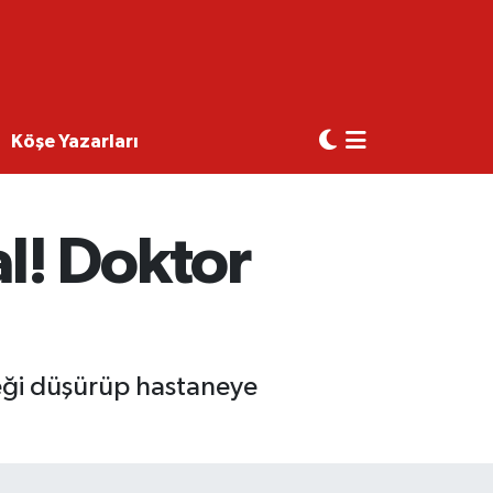
Köşe Yazarları
l! Doktor
beği düşürüp hastaneye