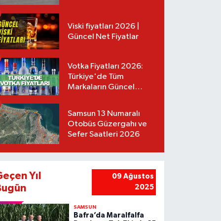
Tarifeler
Viski fiyatları 2026 |
Güncel Net Fiyatlar
Votka Fiyatları 2026:
Türkiye'de Tüm
Markaların Güncel
Listesi
Samsun 13 Numaralı
Otobüs Güzergahı ve
Sefer Saatleri 2026
Geçen Yıl
09 Ağustos
Bugün
2025
SAMSUN
Bafra’da Maralfalfa