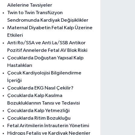
Ailelerine Tavsiyeler
Twin to Twin Transfüzyon
Sendromunda Kardiyak Değişiklikler
Maternal Diyabetin Fetal Kalp Üzerine
Etkileri
Anti Ro/SSA ve Anti La/SSB Antikor
Pozitif Annelerde Fetal AV Blok Riski
Çocuklarda Doğuştan Yapısal Kalp
Hastalıkları
Çocuk Kardiyolojisi Bilgilendirme
İçeriği
Çocuklarda EKG Nasıl Çekilir?
Çocuklarda Kalp Kasılma
Bozukluklarının Tanısı ve Tedavisi
Çocuklarda Kalp Yetmezliği
Çocuklarda Ritim Bozukluğu
Fetal Aritmilerin İntrauterin Yönetimi
Hidrops Fetalis ve Kardiyak Nedenler