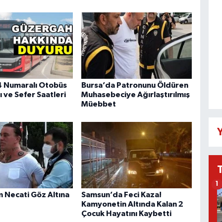
 Numaralı Otobüs
Bursa’da Patronunu Öldüren
 ve Sefer Saatleri
Muhasebeciye Ağırlaştırılmış
Müebbet
Y
1
Necati Göz Altına
Samsun’da Feci Kaza!
Kamyonetin Altında Kalan 2
Çocuk Hayatını Kaybetti