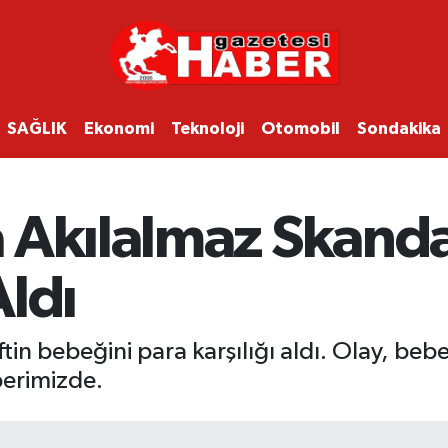
SAĞLIK
Ekonomi
Teknoloji
Otomobil
Sondakika
 Akılalmaz Skanda
ldı
tin bebeğini para karşılığı aldı. Olay, be
berimizde.