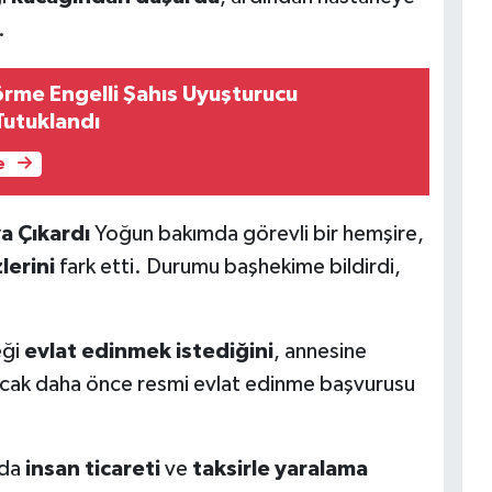
.
me Engelli Şahıs Uyuşturucu
Tutuklandı
e
a Çıkardı
Yoğun bakımda görevli bir hemşire,
lerini
fark etti. Durumu başhekime bildirdi,
eği
evlat edinmek istediğini
, annesine
Ancak daha önce resmi evlat edinme başvurusu
nda
insan ticareti
ve
taksirle yaralama