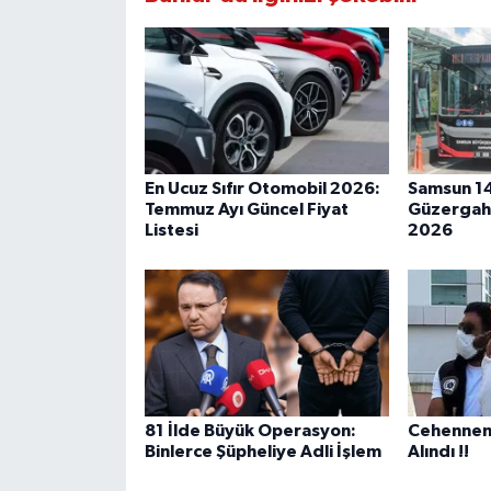
En Ucuz Sıfır Otomobil 2026:
Samsun 14
Temmuz Ayı Güncel Fiyat
Güzergahı
Listesi
2026
81 İlde Büyük Operasyon:
Cehennem 
Binlerce Şüpheliye Adli İşlem
Alındı !!