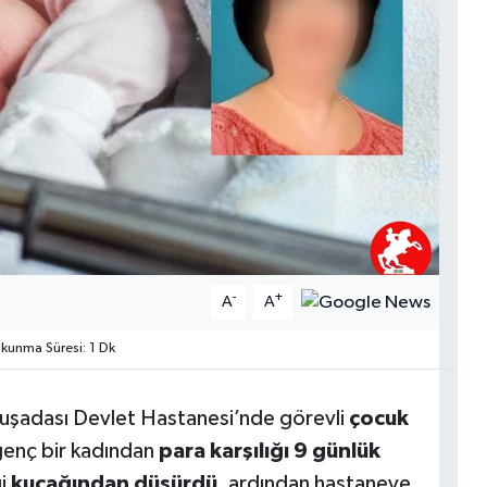
-
+
A
A
unma Süresi: 1 Dk
uşadası Devlet Hastanesi’nde görevli
çocuk
enç bir kadından
para karşılığı 9 günlük
ği
kucağından düşürdü
, ardından hastaneye