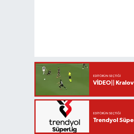
EDITÖRÜN SEÇTIĞI
VİDEO|| Kralov
EDITÖRÜN SEÇTIĞI
Trendyol Süper