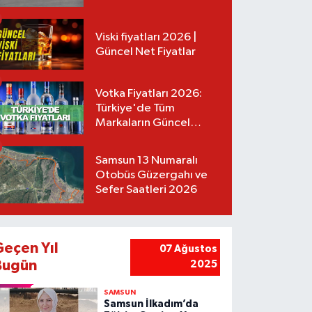
Tarifeler
Viski fiyatları 2026 |
Güncel Net Fiyatlar
Votka Fiyatları 2026:
Türkiye'de Tüm
Markaların Güncel
Listesi
Samsun 13 Numaralı
Otobüs Güzergahı ve
Sefer Saatleri 2026
Geçen Yıl
07 Ağustos
Bugün
2025
SAMSUN
Samsun İlkadım’da