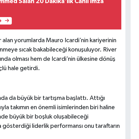
mmed Salah 20 Dakika’lık Canlı İmza
e
 alan yorumlarda Mauro Icardi’nin kariyerinin
nmeye sıcak bakabileceği konuşuluyor. River
şında olması hem de Icardi’nin ülkesine dönüş
çlü hale getirdi.
sında da büyük bir tartışma başlattı. Attığı
yla takımın en önemli isimlerinden biri haline
inde büyük bir boşluk oluşabileceği
gösterdiği liderlik performansı onu taraftarın