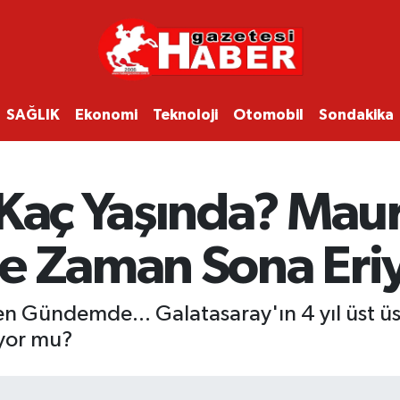
SAĞLIK
Ekonomi
Teknoloji
Otomobil
Sondakika
Kaç Yaşında? Maur
e Zaman Sona Eri
den Gündemde... Galatasaray'ın 4 yıl üst 
iyor mu?