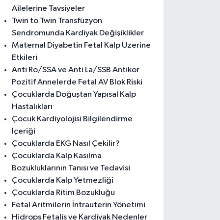
Ailelerine Tavsiyeler
Twin to Twin Transfüzyon
Sendromunda Kardiyak Değişiklikler
Maternal Diyabetin Fetal Kalp Üzerine
Etkileri
Anti Ro/SSA ve Anti La/SSB Antikor
Pozitif Annelerde Fetal AV Blok Riski
Çocuklarda Doğuştan Yapısal Kalp
Hastalıkları
Çocuk Kardiyolojisi Bilgilendirme
İçeriği
Çocuklarda EKG Nasıl Çekilir?
Çocuklarda Kalp Kasılma
Bozukluklarının Tanısı ve Tedavisi
Çocuklarda Kalp Yetmezliği
Çocuklarda Ritim Bozukluğu
Fetal Aritmilerin İntrauterin Yönetimi
Hidrops Fetalis ve Kardiyak Nedenler