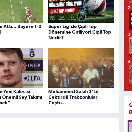
2
e Attı... Bayern 1-0
Süper Lig’de Çipli Top
!
Dönemine Giriliyor! Çipli Top
3
Nedir?
4
n Yeni Kalecisi
Mohammed Salah 3’Lü
n Önemli Şey Takımı
Çektirdi! Trabzonlular
mek”
Coştu...