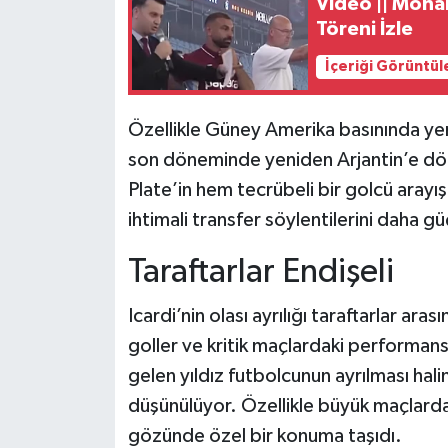
Video || Moha
Töreni İzle
İçeriği Görüntül
Özellikle Güney Amerika basınında yer
son döneminde yeniden Arjantin’e dö
Plate’in hem tecrübeli bir golcü arayı
ihtimali transfer söylentilerini daha gü
Taraftarlar Endişeli
Icardi’nin olası ayrılığı taraftarlar ara
goller ve kritik maçlardaki performansı
gelen yıldız futbolcunun ayrılması hal
düşünülüyor. Özellikle büyük maçlarda 
gözünde özel bir konuma taşıdı.