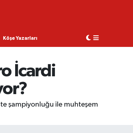
Köşe Yazarları
o İcardi
yor?
üste şampiyonluğu ile muhteşem