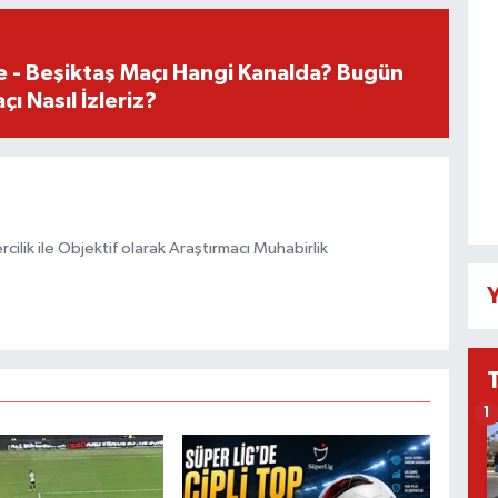
e - Beşiktaş Maçı Hangi Kanalda? Bugün
ı Nasıl İzleriz?
ilik ile Objektif olarak Araştırmacı Muhabirlik
Y
1