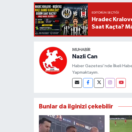
EDITÖRÜN SEÇTIĞI
Hradec Kralov
Saat Kaçta? Maç
MUHABIR
Nazli Can
Haber Gazetesi'nde İlkeli Haberc
Yapmaktayım.
Bunlar da ilginizi çekebilir