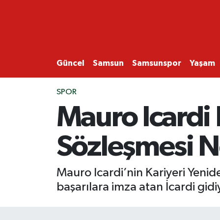
GÜNCEL
SAMSUN
Güncel
Samsun
Samsunspor
Yaşam
SAMSUNSPOR
SPOR
Mauro Icardi 
EKONOMİ
Sözleşmesi N
YAŞAM
Mauro Icardi’nin Kariyeri Yeni
başarılara imza atan İcardi gid