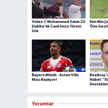
Video || Mohammed Salah 20
Kim Min Ja
Dakika’lık Canlı İmza Töreni
Öne Geçti
İzle
Bayern Münih - Aston Villa
Beşiktaş’ı
Maçı Başlıyor!
Nübel: “E
Destekle
Yorumlar