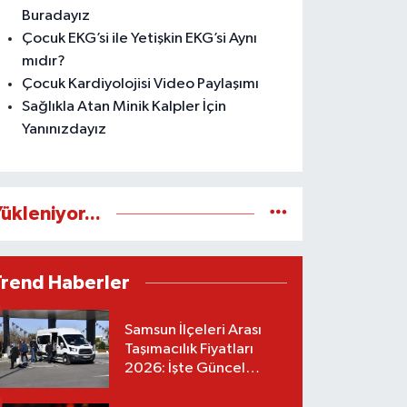
Buradayız
Çocuk EKG’si ile Yetişkin EKG’si Aynı
mıdır?
Çocuk Kardiyolojisi Video Paylaşımı
Sağlıkla Atan Minik Kalpler İçin
Yanınızdayız
ükleniyor...
Trend Haberler
Samsun İlçeleri Arası
Taşımacılık Fiyatları
2026: İşte Güncel
Tarifeler