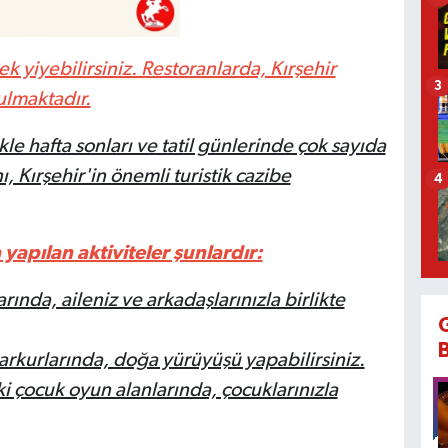
 yiyebilirsiniz. Restoranlarda, Kırşehir
3
ulmaktadır.
le hafta sonları ve tatil günlerinde çok sayıda
ı, Kırşehir'in önemli turistik cazibe
4
yapılan aktiviteler şunlardır:
rında, aileniz ve arkadaşlarınızla birlikte
arkurlarında, doğa yürüyüşü yapabilirsiniz.
i çocuk oyun alanlarında, çocuklarınızla