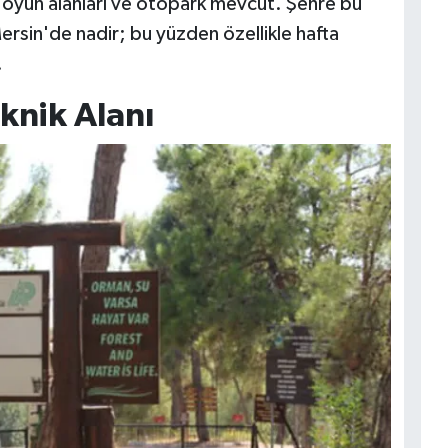
k oyun alanları ve otopark mevcut. Şehre bu
ersin'de nadir; bu yüzden özellikle hafta
.
knik Alanı