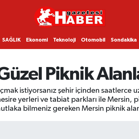
SAĞLIK
Ekonomi
Teknoloji
Otomobil
Sondakika
Güzel Piknik Alan
çmak istiyorsanız şehir içinden saatlerce 
sire yerleri ve tabiat parkları ile Mersin, p
mutlaka bilmeniz gereken Mersin piknik alan