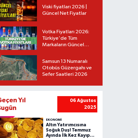
Viski fiyatları 2026 |
Güncel Net Fiyatlar
Votka Fiyatları 2026:
Türkiye'de Tüm
Markaların Güncel
Listesi
Samsun 13 Numaralı
Otobüs Güzergahı ve
Sefer Saatleri 2026
Geçen Yıl
06 Ağustos
Bugün
2025
EKONOMİ
Altın Yatırımcısına
Soğuk Duş! Temmuz
Ayında İlk Kez Kayıp