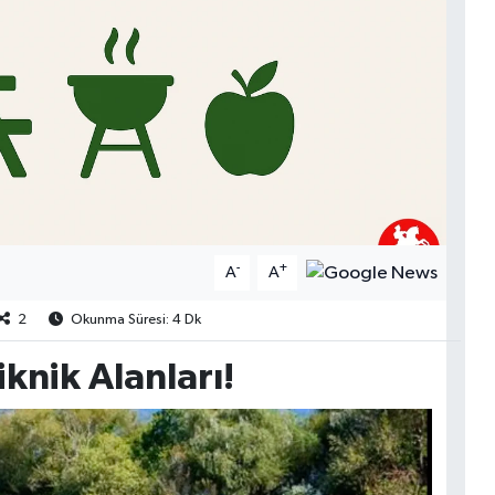
-
+
A
A
2
Okunma Süresi: 4 Dk
knik Alanları!