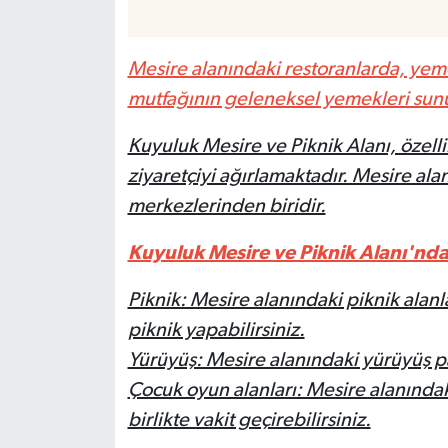
Mesire alanındaki restoranlarda, yemek
mutfağının geleneksel yemekleri sun
Kuyuluk Mesire ve Piknik Alanı, özellik
ziyaretçiyi ağırlamaktadır. Mesire alan
merkezlerinden biridir.
Kuyuluk Mesire ve Piknik Alanı'nda 
Piknik: Mesire alanındaki piknik alanla
piknik yapabilirsiniz.
Yürüyüş: Mesire alanındaki yürüyüş p
Çocuk oyun alanları: Mesire alanındak
birlikte vakit geçirebilirsiniz.