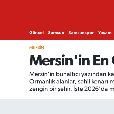
GÜNCEL
SAMSUN
Güncel
Samsun
Samsunspor
Yaşam
SAMSUNSPOR
MERSIN
Mersin'in En 
EKONOMİ
YAŞAM
Mersin'in bunaltıcı yazından ka
Ormanlık alanlar, sahil kenarı me
zengin bir şehir. İşte 2026'da 