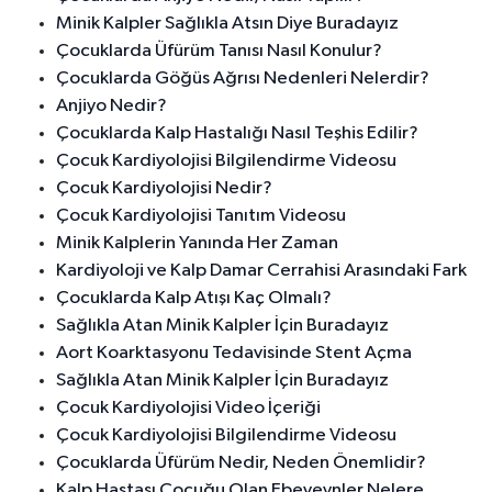
Minik Kalpler Sağlıkla Atsın Diye Buradayız
Çocuklarda Üfürüm Tanısı Nasıl Konulur?
Çocuklarda Göğüs Ağrısı Nedenleri Nelerdir?
Anjiyo Nedir?
Çocuklarda Kalp Hastalığı Nasıl Teşhis Edilir?
Çocuk Kardiyolojisi Bilgilendirme Videosu
Çocuk Kardiyolojisi Nedir?
Çocuk Kardiyolojisi Tanıtım Videosu
Minik Kalplerin Yanında Her Zaman
Kardiyoloji ve Kalp Damar Cerrahisi Arasındaki Fark
Çocuklarda Kalp Atışı Kaç Olmalı?
Sağlıkla Atan Minik Kalpler İçin Buradayız
Aort Koarktasyonu Tedavisinde Stent Açma
Sağlıkla Atan Minik Kalpler İçin Buradayız
Çocuk Kardiyolojisi Video İçeriği
Çocuk Kardiyolojisi Bilgilendirme Videosu
Çocuklarda Üfürüm Nedir, Neden Önemlidir?
Kalp Hastası Çocuğu Olan Ebeveynler Nelere