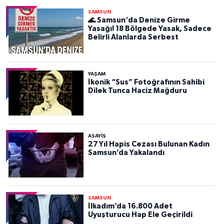
SAMSUN
🌊 Samsun'da Denize Girme
Yasağı! 18 Bölgede Yasak, Sadece
Belirli Alanlarda Serbest
YAŞAM
İkonik “Sus” Fotoğrafının Sahibi
Dilek Tunca Haciz Mağduru
ASAYIŞ
27 Yıl Hapis Cezası Bulunan Kadın
Samsun’da Yakalandı
SAMSUN
İlkadım’da 16.800 Adet
Uyuşturucu Hap Ele Geçirildi