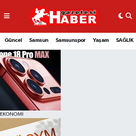
GÜNCEL
SAMSUN
Güncel
Samsun
Samsunspor
Yaşam
SAĞLIK
SAMSUNSPOR
EKONOMİ
YAŞAM
EKONOMİ