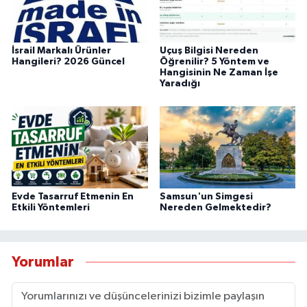
İsrail Markalı Ürünler
Uçuş Bilgisi Nereden
Hangileri? 2026 Güncel
Öğrenilir? 5 Yöntem ve
Hangisinin Ne Zaman İşe
Yaradığı
Evde Tasarruf Etmenin En
Samsun'un Simgesi
Etkili Yöntemleri
Nereden Gelmektedir?
Yorumlar