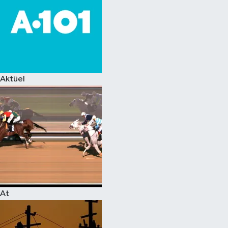
Aktüel
At