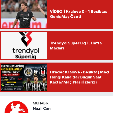
VİDEO|| Kralove 0 – 1 Beşiktaş
Geniş Maç Özeti
Trendyol Süper Lig 1. Hafta
Maçları
Hradec Kralove - Beşiktaş Maçı
Hangi Kanalda? Bugün Saat
Kaçta? Maçı Nasıl İzleriz?
MUHABIR
Nazli Can