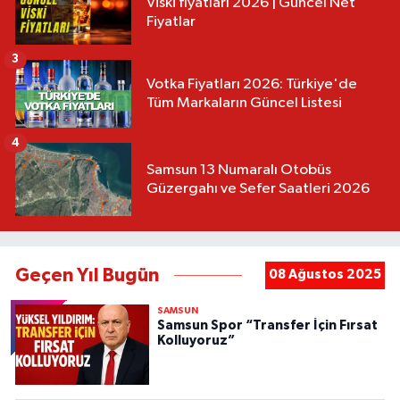
Viski fiyatları 2026 | Güncel Net
Fiyatlar
3
Votka Fiyatları 2026: Türkiye'de
Tüm Markaların Güncel Listesi
4
Samsun 13 Numaralı Otobüs
Güzergahı ve Sefer Saatleri 2026
Geçen Yıl Bugün
08 Ağustos 2025
SAMSUN
Samsun Spor “Transfer İçin Fırsat
Kolluyoruz”