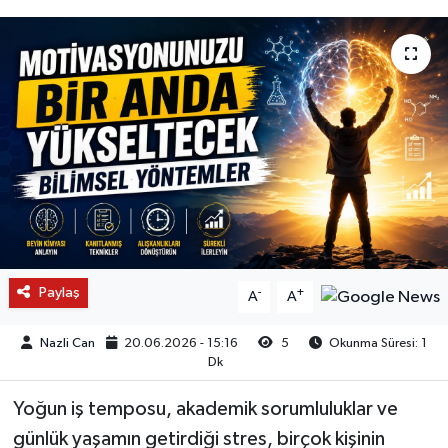
Paylaş
-
+
A
A
Nazli Can
20.06.2026 - 15:16
5
Okunma Süresi: 1
Dk
Yoğun iş temposu, akademik sorumluluklar ve
günlük yaşamın getirdiği stres, birçok kişinin