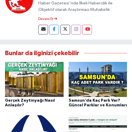
Haber Gazetesi'nde İlkeli Habercilik ile
Objektif olarak Araştırmacı Muhabirlik
Yapmaktayım.
Devam Et
Bunlar da ilginizi çekebilir
Gerçek Zeytinyağı Nasıl
Samsun’da Kaç Park Var?
Anlaşılır?
Güncel Parklar ve Konumları