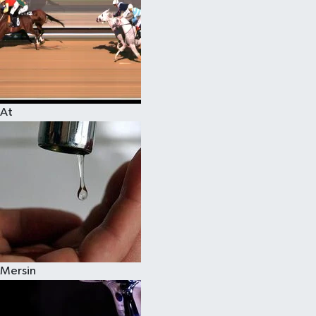
At
Mersin