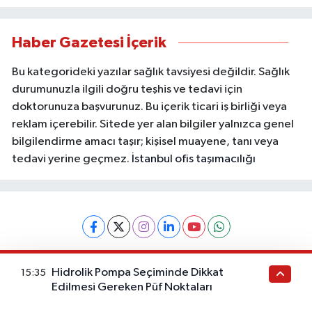
Haber Gazetesi İçerik
Bu kategorideki yazılar sağlık tavsiyesi değildir. Sağlık
durumunuzla ilgili doğru teşhis ve tedavi için
doktorunuza başvurunuz. Bu içerik ticari iş birliği veya
reklam içerebilir. Sitede yer alan bilgiler yalnızca genel
bilgilendirme amacı taşır; kişisel muayene, tanı veya
tedavi yerine geçmez.
İstanbul ofis taşımacılığı
Künye
İletişim
Gizlilik Politikası
Gizlilik Sözleşmesi
Hidrolik Pompa Seçiminde Dikkat
15:35
Kullanım Koşulları
KVKK Aydınlatma Metni
Edilmesi Gereken Püf Noktaları