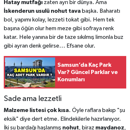
Hatay mutfağı
zaten ayrı bir dünya. Ama
İskenderun usulü nohut tava
başka. Baharatı
bol, yapımı kolay, lezzeti tokat gibi. Hem tek
başına öğün olur hem meze gibi sofraya renk
katar. Hele yanına bir de taze sıkılmış limonla buz
gibi ayran denk gelirse... Efsane olur.
Samsun’da Kaç Park
Var? Güncel Parklar ve
Konumları
Sade ama lezzetli
Malzeme listesi çok kısa
. Öyle raflara bakıp "şu
eksik" diye dert etme. Elindekilerle hazırlanıyor.
İki su bardağı haşlanmış
nohut
, biraz
maydanoz
,