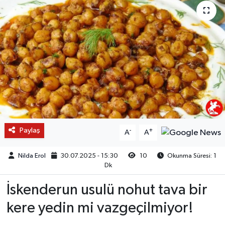
Paylaş
-
+
A
A
Nilda Erol
30.07.2025 - 15:30
10
Okunma Süresi: 1
Dk
İskenderun usulü nohut tava bir
kere yedin mi vazgeçilmiyor!