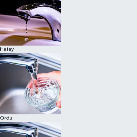
Hatay
Ordu