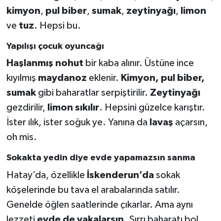
kimyon
,
pul biber
,
sumak
,
zeytinyağı
,
limon
ve
tuz
. Hepsi bu.
Yapılışı çocuk oyuncağı
Haşlanmış nohut
bir kaba alınır. Üstüne ince
kıyılmış
maydanoz
eklenir.
Kimyon, pul biber,
sumak
gibi baharatlar serpiştirilir.
Zeytinyağı
gezdirilir,
limon sıkılır
. Hepsini güzelce karıştır.
İster ılık, ister soğuk ye. Yanına da
lavaş
açarsın,
oh mis.
Sokakta yedin diye evde yapamazsın sanma
Hatay’da, özellikle
İskenderun’da
sokak
köşelerinde bu tava el arabalarında satılır.
Genelde öğlen saatlerinde çıkarlar. Ama aynı
lezzeti
evde de yakalarsın
. Sırrı baharatı bol