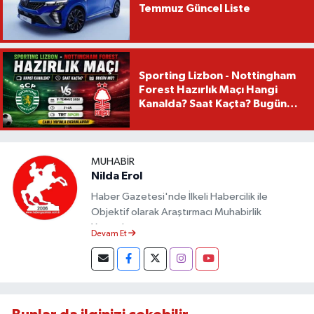
Temmuz Güncel Liste
Sporting Lizbon - Nottingham
Forest Hazırlık Maçı Hangi
Kanalda? Saat Kaçta? Bugün
Mü?
MUHABIR
Nilda Erol
Haber Gazetesi'nde İlkeli Habercilik ile
Objektif olarak Araştırmacı Muhabirlik
Yapmaktayım.
Devam Et