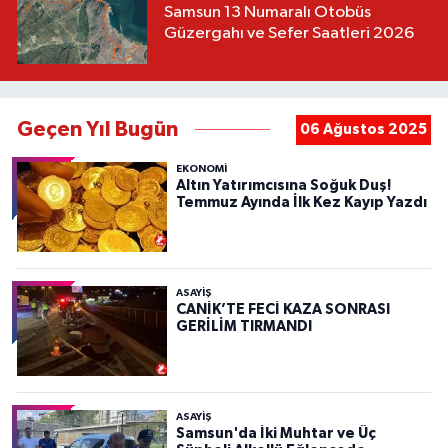
Samsun 13 Numaralı Otobüs
Güzergahı ve Sefer Saatleri 2026
Geçen Yıl Bugün
06 Ağustos 2025
EKONOMİ
Altın Yatırımcısına Soğuk Duş!
Temmuz Ayında İlk Kez Kayıp Yazdı
ASAYIŞ
CANİK’TE FECİ KAZA SONRASI
GERİLİM TIRMANDI
ASAYIŞ
Samsun'da İki Muhtar ve Üç