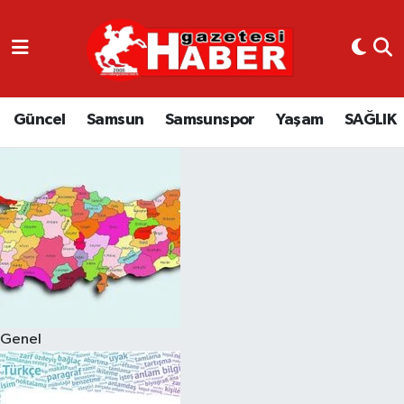
GÜNCEL
SAMSUN
Güncel
Samsun
Samsunspor
Yaşam
SAĞLIK
SAMSUNSPOR
EKONOMİ
YAŞAM
Genel