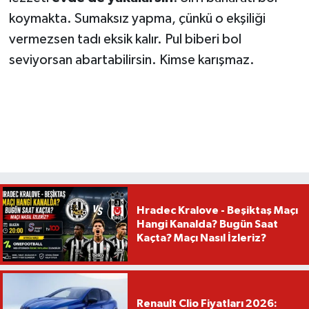
koymakta. Sumaksız yapma, çünkü o ekşiliği
vermezsen tadı eksik kalır. Pul biberi bol
seviyorsan abartabilirsin. Kimse karışmaz.
Hradec Kralove - Beşiktaş Maçı
Hangi Kanalda? Bugün Saat
Kaçta? Maçı Nasıl İzleriz?
Renault Clio Fiyatları 2026: