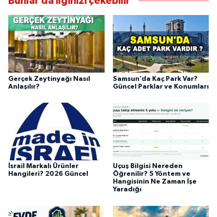
Bunlar da ilginizi çekebilir
Gerçek Zeytinyağı Nasıl
Samsun’da Kaç Park Var?
Anlaşılır?
Güncel Parklar ve Konumları
İsrail Markalı Ürünler
Uçuş Bilgisi Nereden
Hangileri? 2026 Güncel
Öğrenilir? 5 Yöntem ve
Hangisinin Ne Zaman İşe
Yaradığı