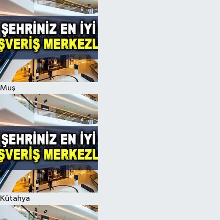
Muş
Kütahya