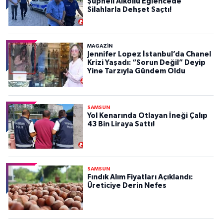
Şüpheli Alkollü Eğlencede
Silahlarla Dehşet Saçtı!
MAGAZİN
Jennifer Lopez İstanbul’da Chanel
Krizi Yaşadı: “Sorun Değil” Deyip
Yine Tarzıyla Gündem Oldu
SAMSUN
Yol Kenarında Otlayan İneği Çalıp
43 Bin Liraya Sattı!
SAMSUN
Fındık Alım Fiyatları Açıklandı:
Üreticiye Derin Nefes