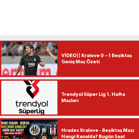
VİDEO|| Kralove 0 – 1 Beşiktaş
Geniş Maç Özeti
Trendyol Süper Lig 1. Hafta
Maçları
Hradec Kralove - Beşiktaş Maçı
Hangi Kanalda? Bugün Saat