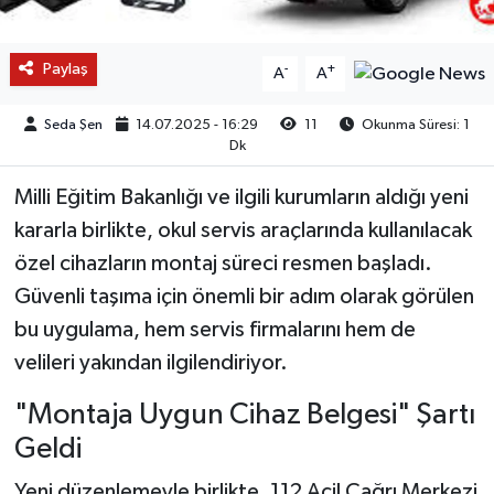
Paylaş
-
+
A
A
Seda Şen
14.07.2025 - 16:29
11
Okunma Süresi: 1
Dk
Milli Eğitim Bakanlığı ve ilgili kurumların aldığı yeni
kararla birlikte, okul servis araçlarında kullanılacak
özel cihazların montaj süreci resmen başladı.
Güvenli taşıma için önemli bir adım olarak görülen
bu uygulama, hem servis firmalarını hem de
velileri yakından ilgilendiriyor.
"Montaja Uygun Cihaz Belgesi" Şartı
Geldi
Yeni düzenlemeyle birlikte, 112 Acil Çağrı Merkezi