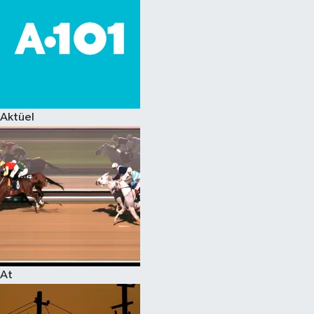
Aktüel
At