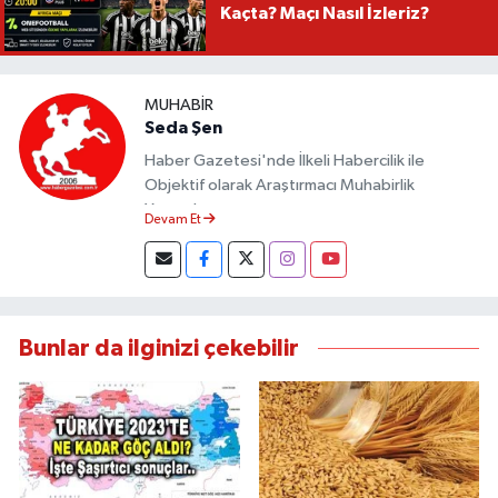
Kaçta? Maçı Nasıl İzleriz?
MUHABIR
Seda Şen
Haber Gazetesi'nde İlkeli Habercilik ile
Objektif olarak Araştırmacı Muhabirlik
Yapmaktayım.
Devam Et
Bunlar da ilginizi çekebilir