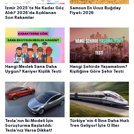
İzmir 2025’te Ne Kadar Göç
Samsun En Ucuz Buğday
Aldı? 2026’da Açıklanan
Fiyatı 2026
Son Rakamlar
Hangi Meslek Sana Daha
Hangi Şehirde Yaşamalısın?
Uygun? Kariyer Kişilik Testi
Kişiliğine Göre Şehir Testi
Tesla'nın İki Modeli İçin
Türkiye'nin 4 İline Daha Hızlı
Soruşturma Başlatıldı:
Tren Geliyor! İşte O İller
Tesla’nız Varsa Dikkat!