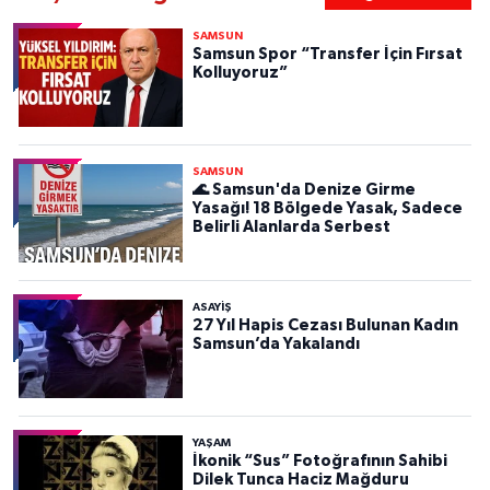
SAMSUN
Samsun Spor “Transfer İçin Fırsat
Kolluyoruz”
SAMSUN
🌊 Samsun'da Denize Girme
Yasağı! 18 Bölgede Yasak, Sadece
Belirli Alanlarda Serbest
ASAYIŞ
27 Yıl Hapis Cezası Bulunan Kadın
Samsun’da Yakalandı
YAŞAM
İkonik “Sus” Fotoğrafının Sahibi
Dilek Tunca Haciz Mağduru