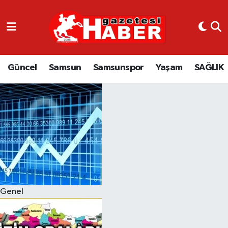
GÜNCEL
SAMSUN
Güncel
Samsun
Samsunspor
Yaşam
SAĞLIK
SAMSUNSPOR
EKONOMİ
YAŞAM
Genel