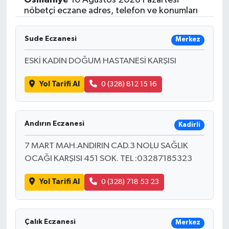
nöbetçi eczane adres, telefon ve konumları
Sude Eczanesi
Merkez
ESKİ KADIN DOĞUM HASTANESİ KARŞISI
Yol Tarifi Al
0 (328) 812 15 16
Andırın Eczanesi
Kadirli
7 MART MAH.ANDIRIN CAD.3 NOLU SAĞLIK
OCAĞI KARŞISI 451 SOK. TEL :03287185323
Yol Tarifi Al
0 (328) 718 53 23
Çalık Eczanesi
Merkez