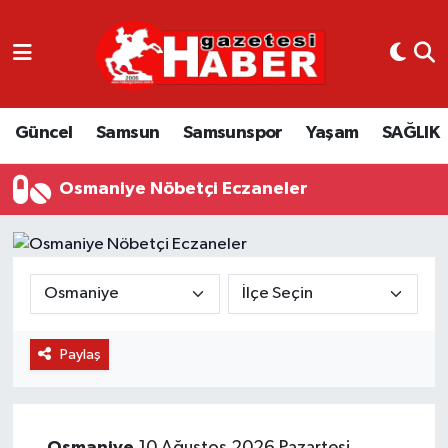
GÜNCEL
SAMSUN
Güncel
Samsun
Samsunspor
Yaşam
SAĞLIK
SAMSUNSPOR
Osmaniye Nöbetçi Eczaneler
EKONOMİ
YAŞAM
Paylaş
Osmaniye
10 Ağustos 2026 Pazartesi