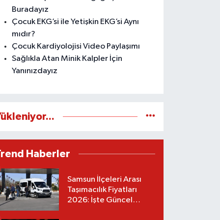
Buradayız
Çocuk EKG’si ile Yetişkin EKG’si Aynı
mıdır?
Çocuk Kardiyolojisi Video Paylaşımı
Sağlıkla Atan Minik Kalpler İçin
Yanınızdayız
ükleniyor...
Trend Haberler
Samsun İlçeleri Arası
Taşımacılık Fiyatları
2026: İşte Güncel
Tarifeler