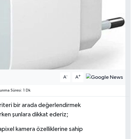
-
+
A
A
nma Süresi: 1 Dk
kriteri bir arada değerlendirmek
rken şunlara dikkat ederiz;
ixel kamera özelliklerine sahip