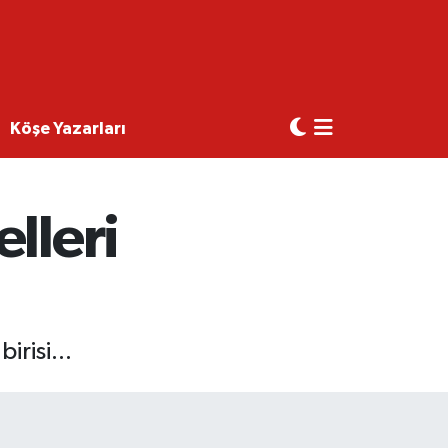
Köşe Yazarları
lleri
irisi...