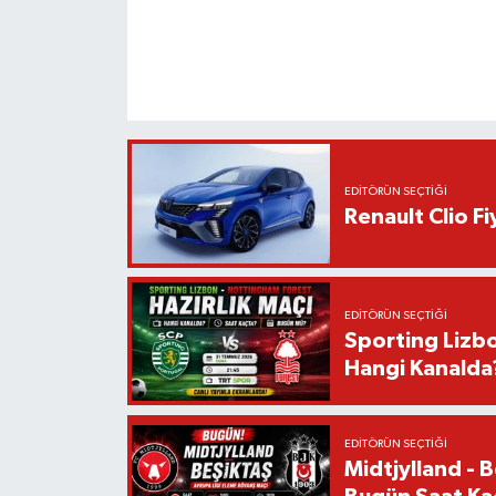
EDITÖRÜN SEÇTIĞI
Renault Clio F
EDITÖRÜN SEÇTIĞI
Sporting Lizbo
Hangi Kanalda
EDITÖRÜN SEÇTIĞI
Midtjylland - 