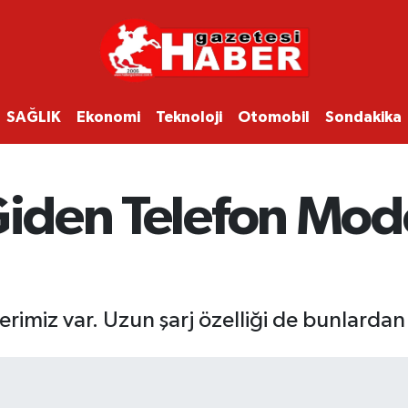
SAĞLIK
Ekonomi
Teknoloji
Otomobil
Sondakika
Giden Telefon Mode
rimiz var. Uzun şarj özelliği de bunlardan b