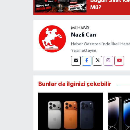
Bugün Saat Ka
Mü?
MUHABIR
Nazli Can
Haber Gazetesi'nde İlkeli Haberc
Yapmaktayım.
Bunlar da ilginizi çekebilir