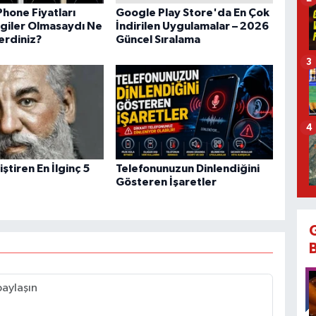
Phone Fiyatları
Google Play Store'da En Çok
giler Olmasaydı Ne
İndirilen Uygulamalar – 2026
rdiniz?
Güncel Sıralama
3
4
iştiren En İlginç 5
Telefonunuzun Dinlendiğini
Gösteren İşaretler