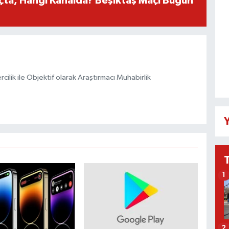
çta, Hangi Kanalda? Beşiktaş Maçı Bugün
ilik ile Objektif olarak Araştırmacı Muhabirlik
Y
1
2