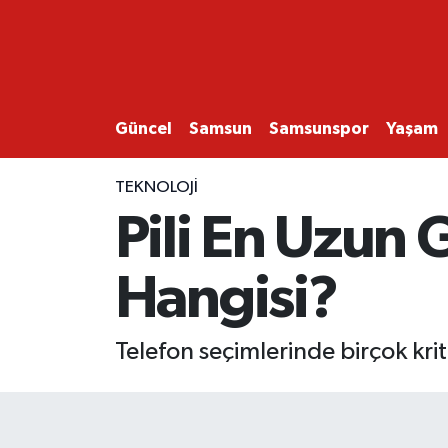
GÜNCEL
SAMSUN
Güncel
Samsun
Samsunspor
Yaşam
SAMSUNSPOR
TEKNOLOJI
Pili En Uzun 
EKONOMİ
Hangisi?
YAŞAM
Telefon seçimlerinde birçok krite