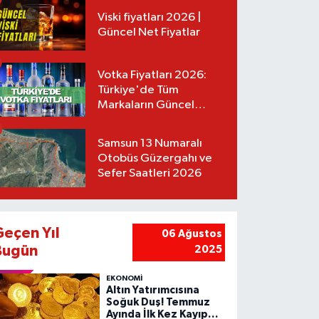
Viski fiyatları 2026 |
Güncel Net Fiyatlar
Votka Fiyatları 2026:
Türkiye'de Tüm
Markaların Güncel
Listesi
Samsun 13 Numaralı
Otobüs Güzergahı ve
Sefer Saatleri 2026
Geçen Yıl
06 Ağustos
Bugün
2025
EKONOMİ
Altın Yatırımcısına
Soğuk Duş! Temmuz
Ayında İlk Kez Kayıp