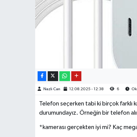
Nazli Can
12.08.2025 - 12:38
6
Oku
Telefon seçerken tabi ki birçok farklı 
durumundayız. Örneğin bir telefon alı
*kamerası gerçekten iyi mi? Kaç megap