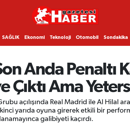
SAĞLIK
Ekonomi
Teknoloji
Otomobil
Sondakika
on Anda Penaltı K
 Çıktı Ama Yetersi
rubu açılışında Real Madrid ile Al Hilal a
kinci yarıda oyuna girerek etkili bir perfor
anamayınca galibiyeti kaçırdı.