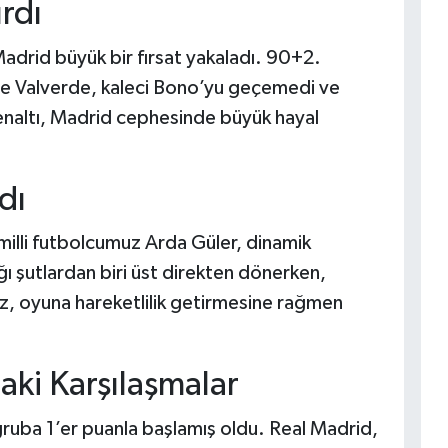
rdı
adrid büyük bir fırsat yakaladı. 90+2.
de Valverde, kaleci Bono’yu geçemedi ve
penaltı, Madrid cephesinde büyük hayal
dı
 milli futbolcumuz Arda Güler, dinamik
ğı şutlardan biri üst direkten dönerken,
ız, oyuna hareketlilik getirmesine rağmen
ki Karşılaşmalar
gruba 1’er puanla başlamış oldu. Real Madrid,