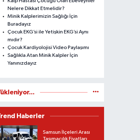
Kalp Hastası Çocuğu Olan Ebeveynler
Nelere Dikkat Etmelidir?
Minik Kalplerimizin Sağlığı İçin
Buradayız
Çocuk EKG’si ile Yetişkin EKG’si Aynı
mıdır?
Çocuk Kardiyolojisi Video Paylaşımı
Sağlıkla Atan Minik Kalpler İçin
Yanınızdayız
ükleniyor...
Trend Haberler
Samsun İlçeleri Arası
Taşımacılık Fiyatları