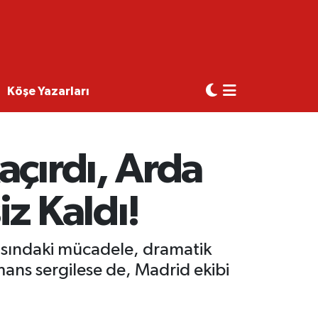
Köşe Yazarları
açırdı, Arda
z Kaldı!
rasındaki mücadele, dramatik
mans sergilese de, Madrid ekibi