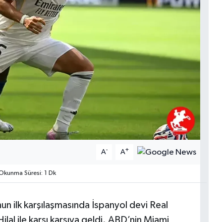
-
+
A
A
Okunma Süresi: 1 Dk
n ilk karşılaşmasında İspanyol devi Real
ilal ile karşı karşıya geldi. ABD’nin Miami