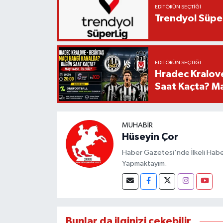
EDITÖRÜN SEÇTIĞI
Trendyol Süper
EDITÖRÜN SEÇTIĞI
Hradec Kralov
Saat Kaçta? Maç
MUHABIR
Hüseyin Çor
Haber Gazetesi'nde İlkeli Haberc
Yapmaktayım.
Bunlar da ilginizi çekebilir