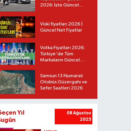
2026: İşte Güncel
Tarifeler
Viski fiyatları 2026 |
Güncel Net Fiyatlar
Votka Fiyatları 2026:
Türkiye'de Tüm
Markaların Güncel
Listesi
Samsun 13 Numaralı
Otobüs Güzergahı ve
Sefer Saatleri 2026
Geçen Yıl
08 Ağustos
Bugün
2025