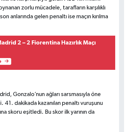
anan zorlu mücadele, tarafların karşılıklı
 son anlarında gelen penaltı ise maçın kırılma
adrid 2 – 2 Fiorentina Hazırlık Maçı
e
rid, Gonzalo’nun ağları sarsmasıyla öne
. 41. dakikada kazanılan penaltı vuruşunu
a skoru eşitledi. Bu skor ilk yarının da