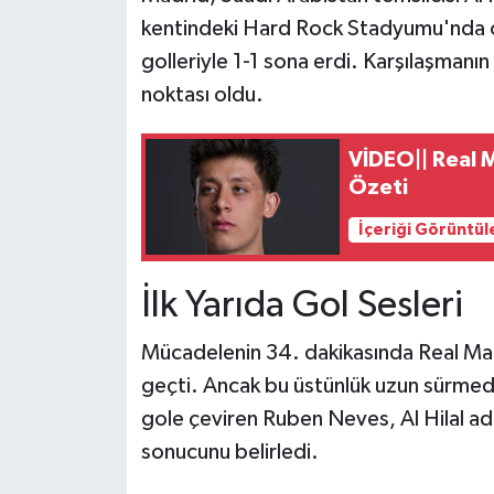
kentindeki Hard Rock Stadyumu'nda oyn
golleriyle 1-1 sona erdi. Karşılaşmanın
noktası oldu.
VİDEO|| Real M
Özeti
İçeriği Görüntül
İlk Yarıda Gol Sesleri
Mücadelenin 34. dakikasında Real Mad
geçti. Ancak bu üstünlük uzun sürmedi
gole çeviren Ruben Neves, Al Hilal adın
sonucunu belirledi.