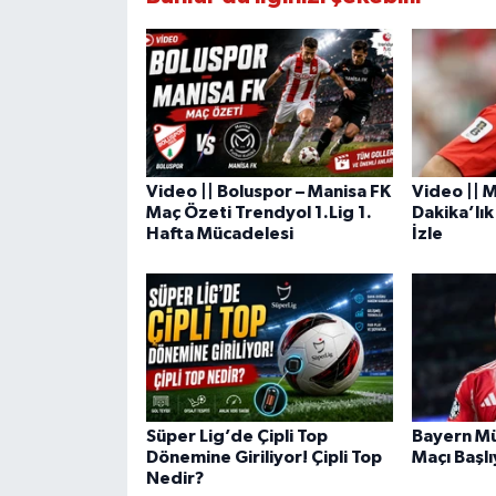
Video || Boluspor – Manisa FK
Video ||
Maç Özeti Trendyol 1.Lig 1.
Dakika’lık
Hafta Mücadelesi
İzle
Süper Lig’de Çipli Top
Bayern Mün
Dönemine Giriliyor! Çipli Top
Maçı Başlı
Nedir?