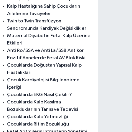
Kalp Hastalığına Sahip Çocukların
Ailelerine Tavsiyeler
Twin to Twin Transfüzyon
Sendromunda Kardiyak Değişiklikler
Maternal Diyabetin Fetal Kalp Üzerine
Etkileri
Anti Ro/SSA ve Anti La/SSB Antikor
Pozitif Annelerde Fetal AV Blok Riski
Çocuklarda Doğuştan Yapısal Kalp
Hastalıkları
Çocuk Kardiyolojisi Bilgilendirme
İçeriği
Çocuklarda EKG Nasıl Çekilir?
Çocuklarda Kalp Kasılma
Bozukluklarının Tanısı ve Tedavisi
Çocuklarda Kalp Yetmezliği
Çocuklarda Ritim Bozukluğu
Fetal Aritmilerin İntrauterin Yönetimi