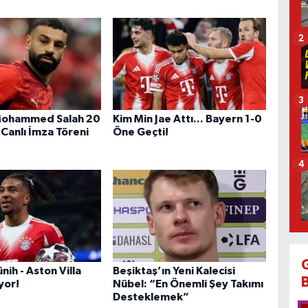
2
3
 Mohammed Salah 20
Kim Min Jae Attı... Bayern 1-0
 Canlı İmza Töreni
Öne Geçti!
4
ih - Aston Villa
Beşiktaş’ın Yeni Kalecisi
yor!
Nübel: “En Önemli Şey Takımı
Desteklemek”