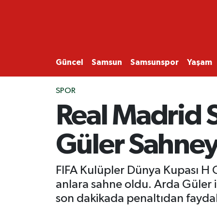
GÜNCEL
SAMSUN
Güncel
Samsun
Samsunspor
Yaşam
SAMSUNSPOR
SPOR
Real Madrid S
EKONOMİ
Güler Sahneye
YAŞAM
FIFA Kulüpler Dünya Kupası H G
anlara sahne oldu. Arda Güler i
son dakikada penaltıdan faydal