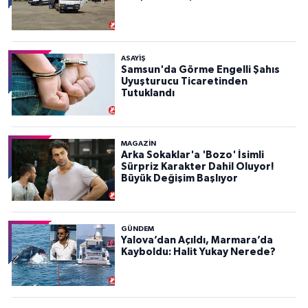
ASAYIŞ
Samsun'da Görme Engelli Şahıs
Uyuşturucu Ticaretinden
Tutuklandı
MAGAZİN
Arka Sokaklar'a 'Bozo' İsimli
Sürpriz Karakter Dahil Oluyor!
Büyük Değişim Başlıyor
GÜNDEM
Yalova’dan Açıldı, Marmara’da
Kayboldu: Halit Yukay Nerede?