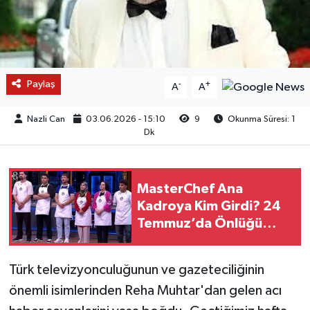
Paylaş
-
+
A
A
Nazli Can
03.06.2026 - 15:10
9
Okunma Süresi: 1
Dk
MasterChef Ana
Kadroya Kim Girdi? 24
Temmuz’da Önlüğü
Alan İsim Belli Oldu
Türk televizyonculuğunun ve gazeteciliğinin
önemli isimlerinden Reha Muhtar'dan gelen acı