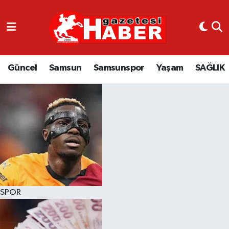
GÜNCEL
SAMSUN
Güncel
Samsun
Samsunspor
Yaşam
SAĞLIK
SAMSUNSPOR
EKONOMİ
YAŞAM
SPOR