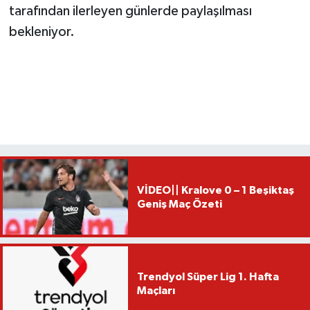
tarafından ilerleyen günlerde paylaşılması
bekleniyor.
VİDEO|| Kralove 0 – 1 Beşiktaş
Geniş Maç Özeti
Trendyol Süper Lig 1. Hafta
Maçları