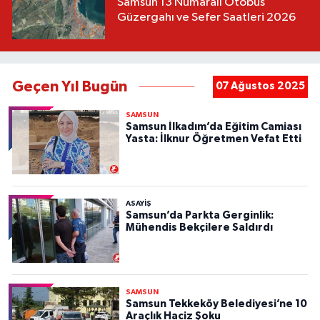
Samsun 13 Numaralı Otobüs
Güzergahı ve Sefer Saatleri 2026
Geçen Yıl Bugün
07 Ağustos 2025
SAMSUN
Samsun İlkadım’da Eğitim Camiası
Yasta: İlknur Öğretmen Vefat Etti
ASAYIŞ
Samsun’da Parkta Gerginlik:
Mühendis Bekçilere Saldırdı
SAMSUN
Samsun Tekkeköy Belediyesi’ne 10
Araçlık Haciz Şoku