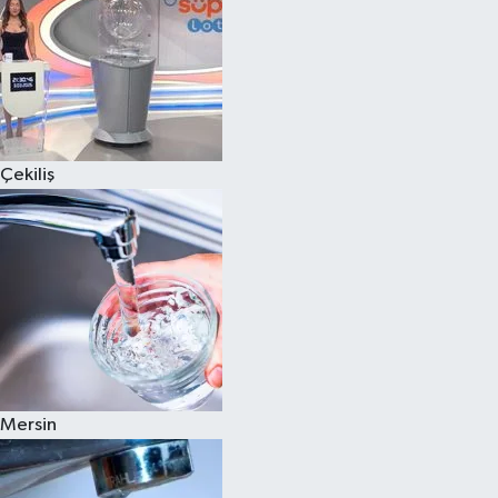
Çekiliş
Mersin