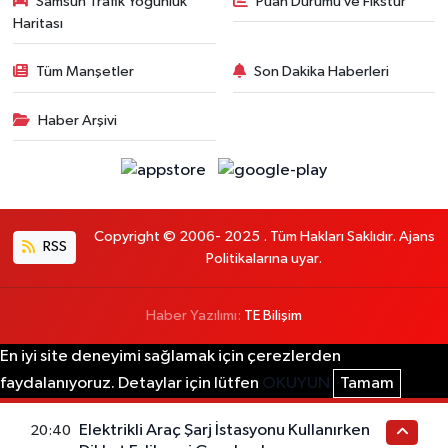
Samsun Trafik Yoğunluk
Puan Durumu ve Fikstür
Haritası
Tüm Manşetler
Son Dakika Haberleri
Haber Arşivi
Copyright © 2006- 2025 . Tüm Hakları Saklıdır. Ajans
RSS
Politikalarına uyar.
Haber Yazılımı:
TE Bilişim
En iyi site deneyimi sağlamak için çerezlerden
faydalanıyoruz. Detaylar için lütfen
OKUYUN
Tamam
Elektrikli Araç Şarj İstasyonu Kullanırken
20:40