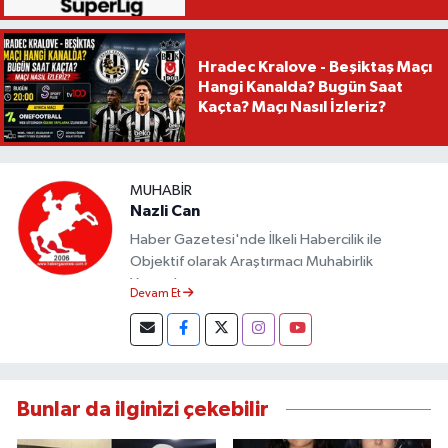
Hradec Kralove - Beşiktaş Maçı
Hangi Kanalda? Bugün Saat
Kaçta? Maçı Nasıl İzleriz?
MUHABIR
Nazli Can
Haber Gazetesi'nde İlkeli Habercilik ile
Objektif olarak Araştırmacı Muhabirlik
Yapmaktayım.
Devam Et
Bunlar da ilginizi çekebilir