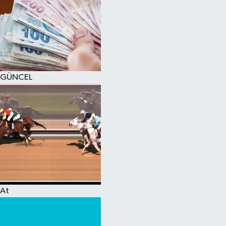
GÜNCEL
At