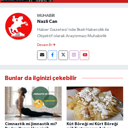
MUHABIR
Nazli Can
Haber Gazetesi'nde İlkeli Habercilik ile
Objektif olarak Araştırmacı Muhabirlik
Yapmaktayım.
Devam Et
Bunlar da ilginizi çekebilir
Cimnastik mi Jimnastik mi?
Küt Böreği mi Kürt Böreği