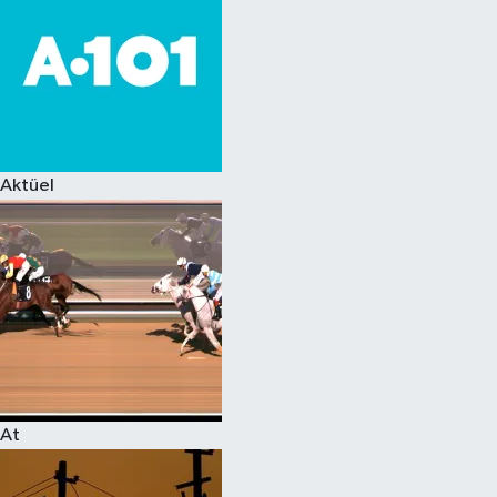
Aktüel
At