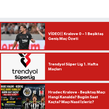
VİDEO|| Kralove 0 – 1 Beşiktaş
Geniş Maç Özeti
Trendyol Süper Lig 1. Hafta
Maçları
Hradec Kralove - Beşiktaş Maçı
Hangi Kanalda? Bugün Saat
Kaçta? Maçı Nasıl İzleriz?