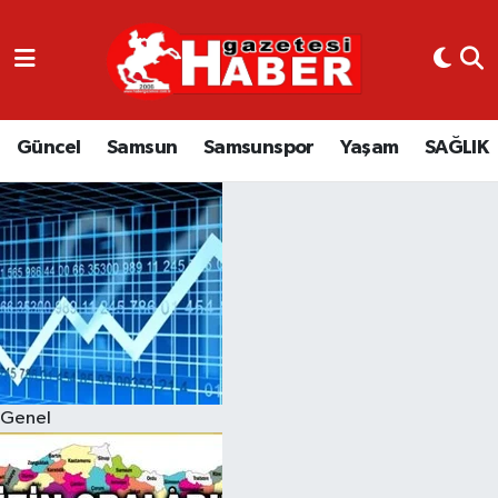
GÜNCEL
SAMSUN
Güncel
Samsun
Samsunspor
Yaşam
SAĞLIK
SAMSUNSPOR
EKONOMİ
YAŞAM
Genel