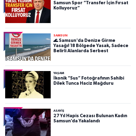
Samsun Spor “Transfer İçin Fırsat
Kolluyoruz”
SAMSUN
🌊 Samsun'da Denize Girme
Yasağı! 18 Bölgede Yasak, Sadece
Belirli Alanlarda Serbest
YAŞAM
İkonik “Sus” Fotoğrafının Sahibi
Dilek Tunca Haciz Mağduru
ASAYIŞ
27 Yıl Hapis Cezası Bulunan Kadın
Samsun’da Yakalandı