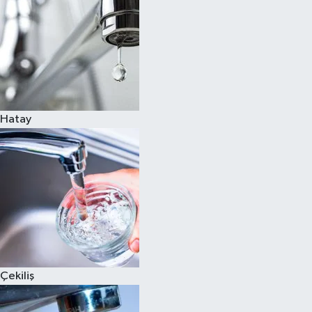
Hatay
Çekiliş