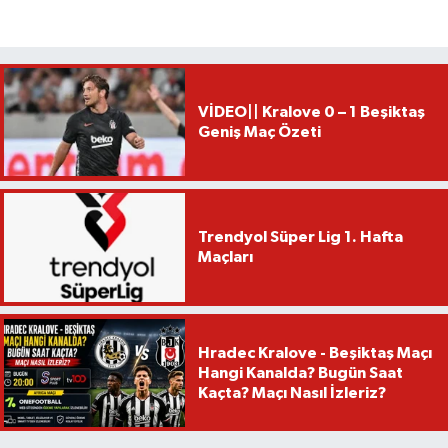
VİDEO|| Kralove 0 – 1 Beşiktaş
Geniş Maç Özeti
Trendyol Süper Lig 1. Hafta
Maçları
Hradec Kralove - Beşiktaş Maçı
Hangi Kanalda? Bugün Saat
Kaçta? Maçı Nasıl İzleriz?