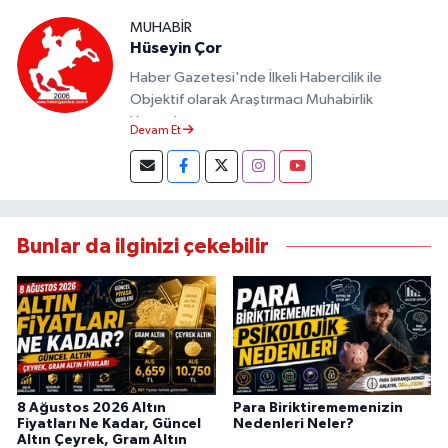
MUHABIR
Hüseyin Çor
Haber Gazetesi'nde İlkeli Habercilik ile
Objektif olarak Araştırmacı Muhabirlik
Yapmaktayım.
Devam Et
Bunlar da ilginizi çekebilir
8 Ağustos 2026 Altın
Para Biriktirememenizin
Fiyatları Ne Kadar, Güncel
Nedenleri Neler?
Altın Çeyrek, Gram Altın