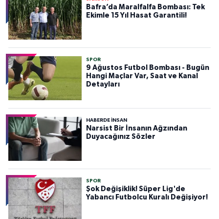
Bafra’da Maralfalfa Bombası: Tek
Ekimle 15 Yıl Hasat Garantili!
SPOR
9 Ağustos Futbol Bombası - Bugün
Hangi Maçlar Var, Saat ve Kanal
Detayları
HABERDE INSAN
Narsist Bir İnsanın Ağzından
Duyacağınız Sözler
SPOR
Şok Değişiklik! Süper Lig'de
Yabancı Futbolcu Kuralı Değişiyor!