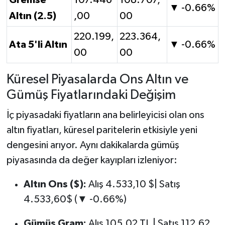
Gremse
107.446
108.707,
▼ -0.66%
Altın (2.5)
,00
00
220.199,
223.364,
Ata 5'li Altın
▼ -0.66%
00
00
Küresel Piyasalarda Ons Altın ve
Gümüş Fiyatlarındaki Değişim
İç piyasadaki fiyatların ana belirleyicisi olan ons
altın fiyatları, küresel paritelerin etkisiyle yeni
dengesini arıyor. Aynı dakikalarda gümüş
piyasasında da değer kayıpları izleniyor:
Altın Ons ($):
Alış 4.533,10 $| Satış
4.533,60$ (▼ -0.66%)
Gümüş Gram:
Alış 105,02 TL | Satış 112,62