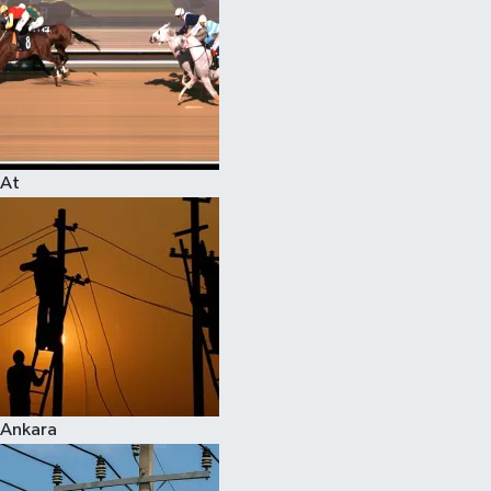
At
Ankara