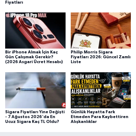
Fiyatları
Bir iPhone Almak İçin Kaç
Philip Morris Sigara
Gün Çalışmak Gerekir?
Fiyatları 2026: Güncel Zamlı
(2026 Asgari Ücret Hesabı)
Liste
Sigara Fiyatları Yine Değişti
Günlük Hayatta Fark
- 7 Ağustos 2026'da En
Etmeden Para Kaybettiren
Ucuz Sigara Kaç TL Oldu?
Alışkanlıklar