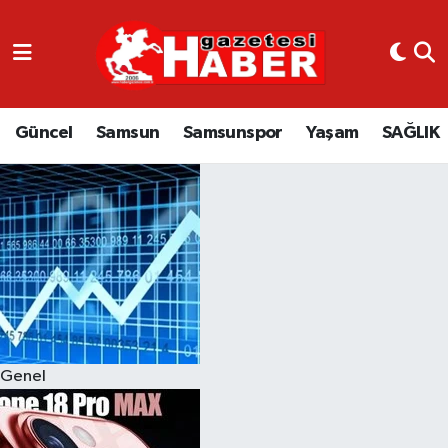
GÜNCEL
SAMSUN
Güncel
Samsun
Samsunspor
Yaşam
SAĞLIK
SAMSUNSPOR
EKONOMİ
YAŞAM
Genel