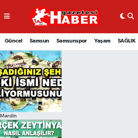
GÜNCEL
SAMSUN
Güncel
Samsun
Samsunspor
Yaşam
SAĞLIK
SAMSUNSPOR
EKONOMİ
YAŞAM
Mardin