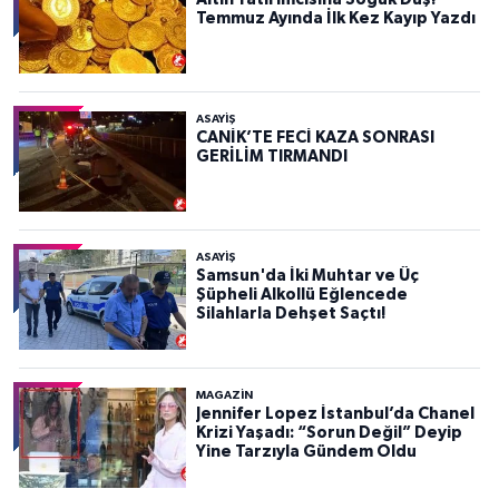
Temmuz Ayında İlk Kez Kayıp Yazdı
ASAYIŞ
CANİK’TE FECİ KAZA SONRASI
GERİLİM TIRMANDI
ASAYIŞ
Samsun'da İki Muhtar ve Üç
Şüpheli Alkollü Eğlencede
Silahlarla Dehşet Saçtı!
MAGAZİN
Jennifer Lopez İstanbul’da Chanel
Krizi Yaşadı: “Sorun Değil” Deyip
Yine Tarzıyla Gündem Oldu