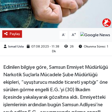
Paylaş
-
+
A
A
Ismail Usta
07.08.2025 - 11:38
26
Okunma Süresi: 1
Dk
Edinilen bilgiye göre, Samsun Emniyet Müdürlüğü
Narkotik Suçlarla Mücadele Şube Müdürlüğü
ekipleri, “uyuşturucu madde ticareti yaptığı” öne
sürülen görme engelli E.G.’yi (30) İlkadım
ilçesinde yakalayarak gözaltına aldı. Emniyetteki
işlemlerinin ardından bugün Samsun Adliyesi’ne