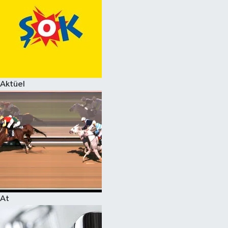
Aktüel
At