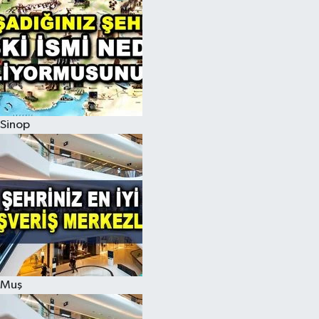
Sinop
Muş