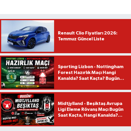
Renault Clio Fiyatları 2026:
Temmuz Güncel Liste
Sporting Lizbon - Nottingham
Forest Hazırlık Maçı Hangi
Kanalda? Saat Kaçta? Bugün
Mü?
Midtjylland - Beşiktaş Avrupa
Ligi Eleme Rövanş Maçı Bugün
Saat Kaçta, Hangi Kanalda?
Beşiktaş Maçı Bugün Mü?