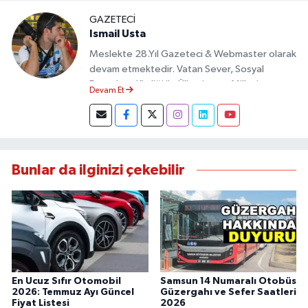
GAZETECI
Ismail Usta
Meslekte 28.Yıl Gazeteci & Webmaster olarak
devam etmektedir. Vatan Sever, Sosyal
Demokrat Kimliği ile Ülkesine ve Milletine
Devam Et
Objektif Habercilik ilkesi ile yazılarını kaleme
almıştır.
Bunlar da ilginizi çekebilir
En Ucuz Sıfır Otomobil
Samsun 14 Numaralı Otobüs
2026: Temmuz Ayı Güncel
Güzergahı ve Sefer Saatleri
Fiyat Listesi
2026