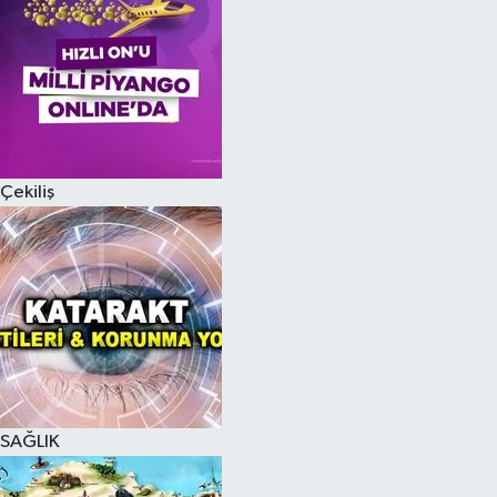
Çekiliş
SAĞLIK