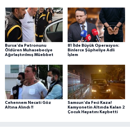
Bursa’da Patronunu
81 İlde Büyük Operasyon:
Öldüren Muhasebeciye
Binlerce Şüpheliye Adli
Ağırlaştırılmış Müebbet
İşlem
Cehennem Necati Göz
Samsun’da Feci Kaza!
Altına Alındı !!
Kamyonetin Altında Kalan 2
Çocuk Hayatını Kaybetti