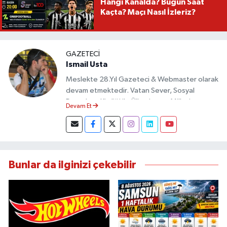
Hangi Kanalda? Bugün Saat
Kaçta? Maçı Nasıl İzleriz?
GAZETECI
Ismail Usta
Meslekte 28.Yıl Gazeteci & Webmaster olarak
devam etmektedir. Vatan Sever, Sosyal
Demokrat Kimliği ile Ülkesine ve Milletine
Devam Et
Objektif Habercilik ilkesi ile yazılarını kaleme
almıştır.
Bunlar da ilginizi çekebilir