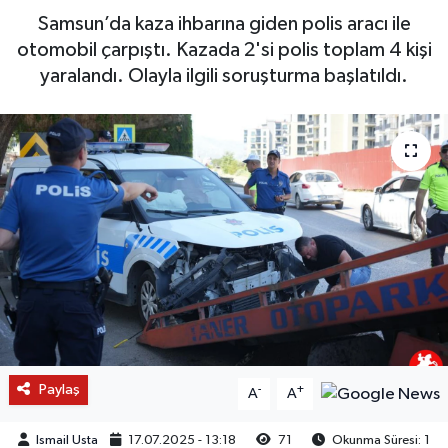
Samsun’da kaza ihbarına giden polis aracı ile
otomobil çarpıştı. Kazada 2'si polis toplam 4 kişi
yaralandı. Olayla ilgili soruşturma başlatıldı.
Paylaş
-
+
A
A
Ismail Usta
17.07.2025 - 13:18
71
Okunma Süresi: 1