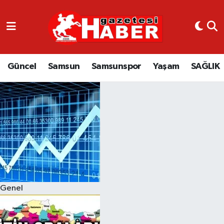
GÜNCEL
SAMSUN
Güncel
Samsun
Samsunspor
Yaşam
SAĞLIK
SAMSUNSPOR
EKONOMİ
YAŞAM
Genel