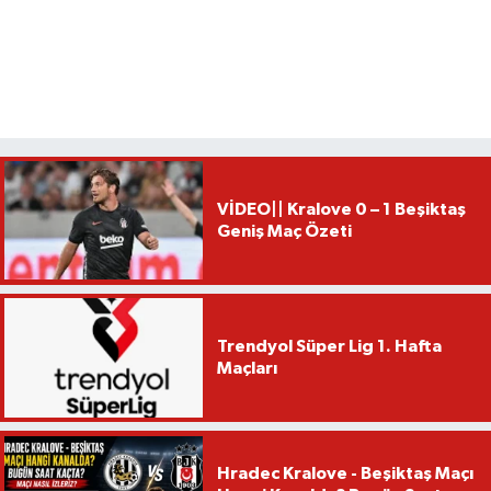
VİDEO|| Kralove 0 – 1 Beşiktaş
Geniş Maç Özeti
Trendyol Süper Lig 1. Hafta
Maçları
Hradec Kralove - Beşiktaş Maçı