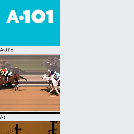
Aktüel
At