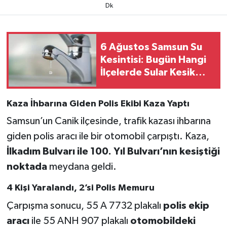
Dk
6 Ağustos Samsun Su
Kesintisi: Bugün Hangi
İlçelerde Sular Kesik
Olacak? (SASKİ Kesinti
Listesi)
Kaza İhbarına Giden Polis Ekibi Kaza Yaptı
Samsun’un Canik ilçesinde, trafik kazası ihbarına
giden polis aracı ile bir otomobil çarpıştı. Kaza,
İlkadım Bulvarı ile 100. Yıl Bulvarı’nın kesiştiği
noktada
meydana geldi.
4 Kişi Yaralandı, 2’si Polis Memuru
Çarpışma sonucu, 55 A 7732 plakalı
polis ekip
aracı
ile 55 ANH 907 plakalı
otomobildeki