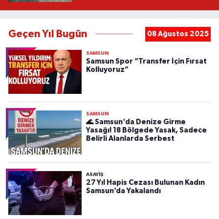
Geçen Yıl Bugün
08 Ağustos 2025
SAMSUN
Samsun Spor “Transfer İçin Fırsat
Kolluyoruz”
SAMSUN
🌊 Samsun'da Denize Girme
Yasağı! 18 Bölgede Yasak, Sadece
Belirli Alanlarda Serbest
ASAYIŞ
27 Yıl Hapis Cezası Bulunan Kadın
Samsun’da Yakalandı