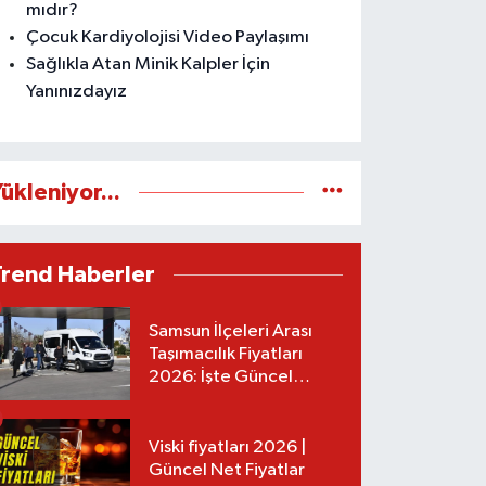
mıdır?
Çocuk Kardiyolojisi Video Paylaşımı
Sağlıkla Atan Minik Kalpler İçin
Yanınızdayız
ükleniyor...
Trend Haberler
Samsun İlçeleri Arası
Taşımacılık Fiyatları
2026: İşte Güncel
Tarifeler
Viski fiyatları 2026 |
Güncel Net Fiyatlar