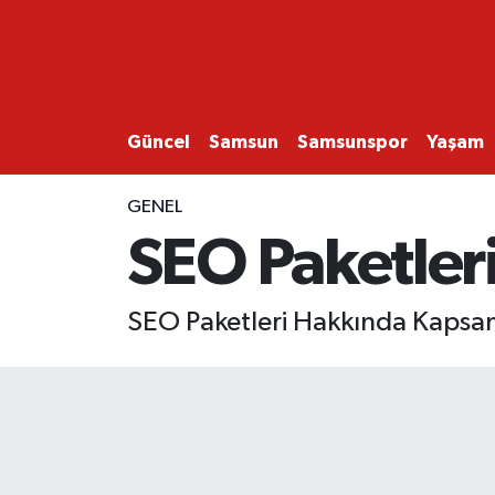
GÜNCEL
SAMSUN
Güncel
Samsun
Samsunspor
Yaşam
SAMSUNSPOR
GENEL
SEO Paketler
EKONOMİ
YAŞAM
SEO Paketleri Hakkında Kapsa