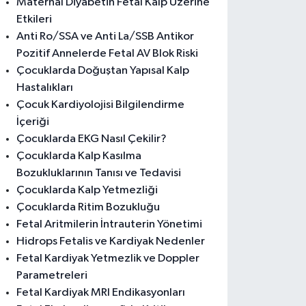
Maternal Diyabetin Fetal Kalp Üzerine
Etkileri
Anti Ro/SSA ve Anti La/SSB Antikor
Pozitif Annelerde Fetal AV Blok Riski
Çocuklarda Doğuştan Yapısal Kalp
Hastalıkları
Çocuk Kardiyolojisi Bilgilendirme
İçeriği
Çocuklarda EKG Nasıl Çekilir?
Çocuklarda Kalp Kasılma
Bozukluklarının Tanısı ve Tedavisi
Çocuklarda Kalp Yetmezliği
Çocuklarda Ritim Bozukluğu
Fetal Aritmilerin İntrauterin Yönetimi
Hidrops Fetalis ve Kardiyak Nedenler
Fetal Kardiyak Yetmezlik ve Doppler
Parametreleri
Fetal Kardiyak MRI Endikasyonları