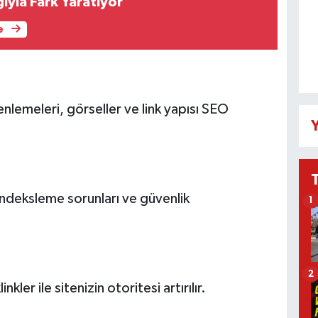
yla Fark Yaratıyor
e
zenlemeleri, görseller ve link yapısı SEO
Y
r, indeksleme sorunları ve güvenlik
1
2
nkler ile sitenizin otoritesi artırılır.