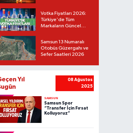
Votka Fiyatları 2026:
Türkiye'de Tüm
Markaların Güncel
Listesi
Samsun 13 Numaralı
Otobüs Güzergahı ve
Sefer Saatleri 2026
Geçen Yıl
08 Ağustos
Bugün
2025
SAMSUN
Samsun Spor
“Transfer İçin Fırsat
Kolluyoruz”