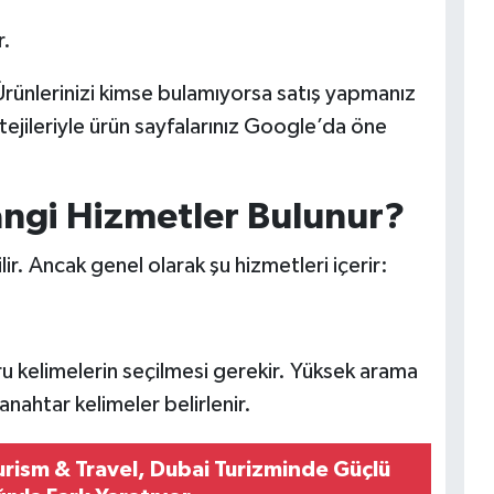
r.
Ürünlerinizi kimse bulamıyorsa satış yapmanız
ejileriyle ürün sayfalarınız Google’da öne
ngi Hizmetler Bulunur?
ir. Ancak genel olarak şu hizmetleri içerir:
u kelimelerin seçilmesi gerekir. Yüksek arama
ahtar kelimeler belirlenir.
ism & Travel, Dubai Turizminde Güçlü