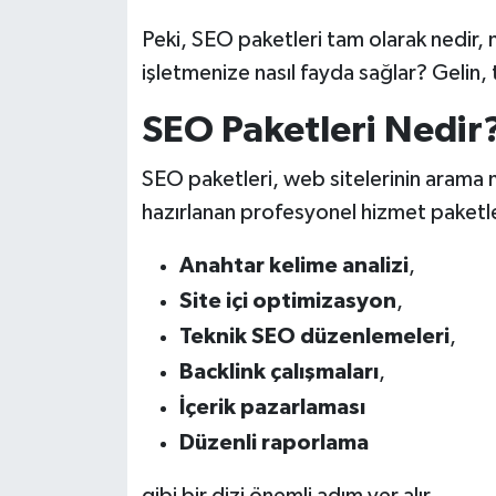
Peki, SEO paketleri tam olarak nedir, n
işletmenize nasıl fayda sağlar? Gelin, 
SEO Paketleri Nedir
SEO paketleri, web sitelerinin arama m
hazırlanan profesyonel hizmet paketler
Anahtar kelime analizi
,
Site içi optimizasyon
,
Teknik SEO düzenlemeleri
,
Backlink çalışmaları
,
İçerik pazarlaması
Düzenli raporlama
gibi bir dizi önemli adım yer alır.