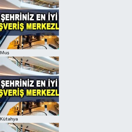
Muş
Kütahya