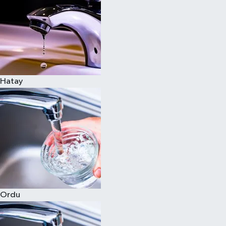
Hatay
Ordu