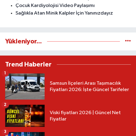
Çocuk Kardiyolojisi Video Paylaşımı
Sağlıkla Atan Minik Kalpler İçin Yanınızdayız
Yükleniyor...
Trend Haberler
1
Samsun İlçeleri Arası Taşımacılık
Fiyatları 2026: İşte Güncel Tarifeler
2
Viski fiyatları 2026 | Güncel Net
Fiyatlar
3