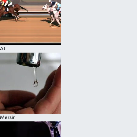
At
Mersin