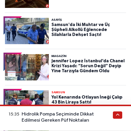
ASAYIŞ
Samsun'da İki Muhtar ve Üç
Şüpheli Alkollü Eğlencede
Silahlarla Dehşet Saçtı!
MAGAZİN
Jennifer Lopez İstanbul’da Chanel
Krizi Yaşadı: “Sorun Değil” Deyip
Yine Tarzıyla Gündem Oldu
SAMSUN
Yol Kenarında Otlayan İneği Çalıp
43 Bin Liraya Sattı!
Hidrolik Pompa Seçiminde Dikkat
15:35
Edilmesi Gereken Püf Noktaları
SAMSUN