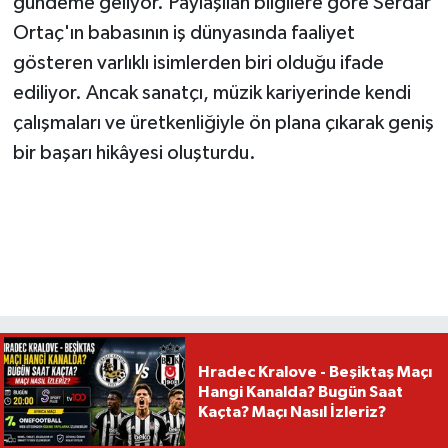
gündeme geliyor. Paylaşılan bilgilere göre Serdar
Ortaç'ın babasının iş dünyasında faaliyet
gösteren varlıklı isimlerden biri olduğu ifade
ediliyor. Ancak sanatçı, müzik kariyerinde kendi
çalışmaları ve üretkenliğiyle ön plana çıkarak geniş
bir başarı hikâyesi oluşturdu.
Hradec Kralove - Beşiktaş Maçı
Hangi Kanalda? Bugün Saat
Kaçta? Maçı Nasıl İzleriz?