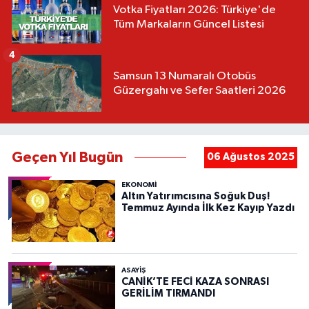
Votka Fiyatları 2026: Türkiye'de
Tüm Markaların Güncel Listesi
4
Samsun 13 Numaralı Otobüs
Güzergahı ve Sefer Saatleri 2026
Geçen Yıl Bugün
06 Ağustos 2025
EKONOMİ
Altın Yatırımcısına Soğuk Duş!
Temmuz Ayında İlk Kez Kayıp Yazdı
ASAYIŞ
CANİK’TE FECİ KAZA SONRASI
GERİLİM TIRMANDI