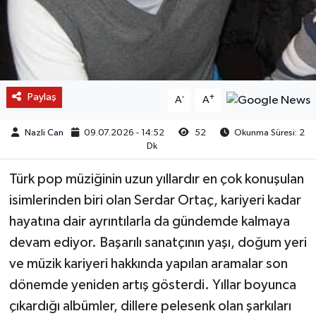
Paylaş
-
+
A
A
Nazli Can
09.07.2026 - 14:52
52
Okunma Süresi: 2
Dk
Türk pop müziğinin uzun yıllardır en çok konuşulan
isimlerinden biri olan Serdar Ortaç, kariyeri kadar
hayatına dair ayrıntılarla da gündemde kalmaya
devam ediyor. Başarılı sanatçının yaşı, doğum yeri
ve müzik kariyeri hakkında yapılan aramalar son
dönemde yeniden artış gösterdi. Yıllar boyunca
çıkardığı albümler, dillere pelesenk olan şarkıları