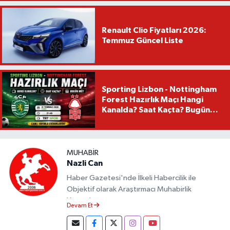
Renault Clio Fiyatları 2026:
Temmuz Güncel Liste
Sporting Lizbon - Nottingham
Forest Hazırlık Maçı Hangi
Kanalda? Saat Kaçta? Bugün
Mü?
MUHABIR
Nazli Can
Haber Gazetesi'nde İlkeli Habercilik ile
Objektif olarak Araştırmacı Muhabirlik
Yapmaktayım.
Devam Et