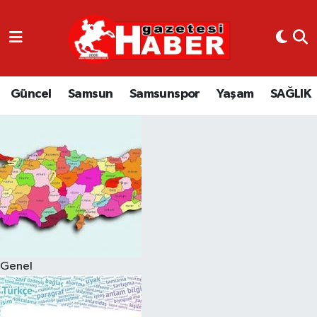
GÜNCEL
SAMSUN
Güncel
Samsun
Samsunspor
Yaşam
SAĞLIK
SAMSUNSPOR
EKONOMİ
YAŞAM
Genel