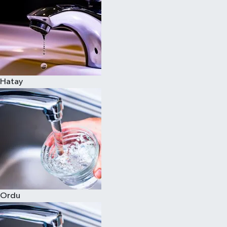
Hatay
Ordu