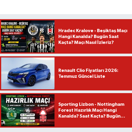
Hradec Kralove - Beşiktaş Maçı
Hangi Kanalda? Bugün Saat
Kaçta? Maçı Nasıl İzleriz?
Renault Clio Fiyatları 2026:
Temmuz Güncel Liste
Sporting Lizbon - Nottingham
Forest Hazırlık Maçı Hangi
Kanalda? Saat Kaçta? Bugün
Mü?