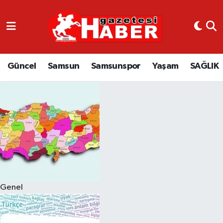
GÜNCEL
SAMSUN
Güncel
Samsun
Samsunspor
Yaşam
SAĞLIK
SAMSUNSPOR
EKONOMİ
YAŞAM
Genel