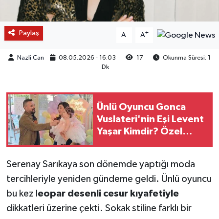
Paylaş
-
+
A
A
Nazli Can
08.05.2026 - 16:03
17
Okunma Süresi: 1
Dk
Ünlü Oyuncu Gonca
Vuslateri'nin Eşi Levent
Yaşar Kimdir? Özel
Hayatı Ve Mesleği
Serenay Sarıkaya son dönemde yaptığı moda
tercihleriyle yeniden gündeme geldi. Ünlü oyuncu
bu kez l
eopar desenli cesur kıyafetiyle
dikkatleri üzerine çekti. Sokak stiline farklı bir