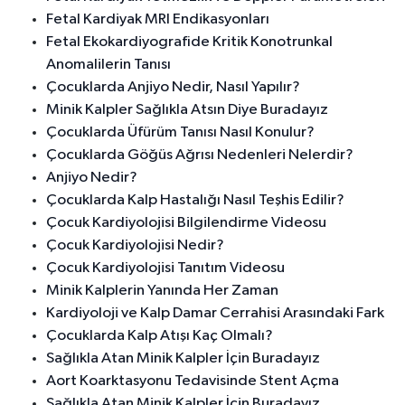
Fetal Kardiyak MRI Endikasyonları
Fetal Ekokardiyografide Kritik Konotrunkal
Anomalilerin Tanısı
Çocuklarda Anjiyo Nedir, Nasıl Yapılır?
Minik Kalpler Sağlıkla Atsın Diye Buradayız
Çocuklarda Üfürüm Tanısı Nasıl Konulur?
Çocuklarda Göğüs Ağrısı Nedenleri Nelerdir?
Anjiyo Nedir?
Çocuklarda Kalp Hastalığı Nasıl Teşhis Edilir?
Çocuk Kardiyolojisi Bilgilendirme Videosu
Çocuk Kardiyolojisi Nedir?
Çocuk Kardiyolojisi Tanıtım Videosu
Minik Kalplerin Yanında Her Zaman
Kardiyoloji ve Kalp Damar Cerrahisi Arasındaki Fark
Çocuklarda Kalp Atışı Kaç Olmalı?
Sağlıkla Atan Minik Kalpler İçin Buradayız
Aort Koarktasyonu Tedavisinde Stent Açma
Sağlıkla Atan Minik Kalpler İçin Buradayız