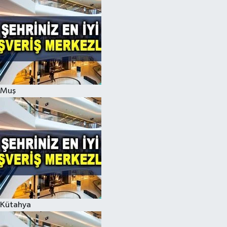
Muş
Kütahya