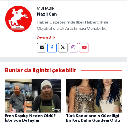
MUHABIR
Nazli Can
Haber Gazetesi'nde İlkeli Habercilik ile
Objektif olarak Araştırmacı Muhabirlik
Yapmaktayım.
Devam Et
Bunlar da ilginizi çekebilir
Eren Kaşıkçı Neden Öldü?
Türk Kadınlarının Güzelliği
İşte Son Detaylar
Bir Kez Daha Gündem Oldu