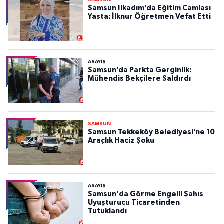
Samsun İlkadım’da Eğitim Camiası
Yasta: İlknur Öğretmen Vefat Etti
ASAYIŞ
Samsun’da Parkta Gerginlik:
Mühendis Bekçilere Saldırdı
SAMSUN
Samsun Tekkeköy Belediyesi’ne 10
Araçlık Haciz Şoku
ASAYIŞ
Samsun'da Görme Engelli Şahıs
Uyuşturucu Ticaretinden
Tutuklandı