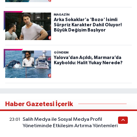
MAGAZİN
Arka Sokaklar'a 'Bozo' İsimli
Sürpriz Karakter Dahil Oluyor!
Büyük Değişim Başlıyor
GÜNDEM
Yalova’dan Açıldı, Marmara’da
Kayboldu: Halit Yukay Nerede?
Haber Gazetesi İçerik
Bu kategorideki yazılar sağlık tavsiyesi değildir. Sağlık
Salih Medya ile Sosyal Medya Profil
23:01
durumunuzla ilgili doğru teşhis ve tedavi için
Yönetiminde Etkileşim Artırma Yöntemleri
doktorunuza başvurunuz. Bu içerik ticari iş birliği veya