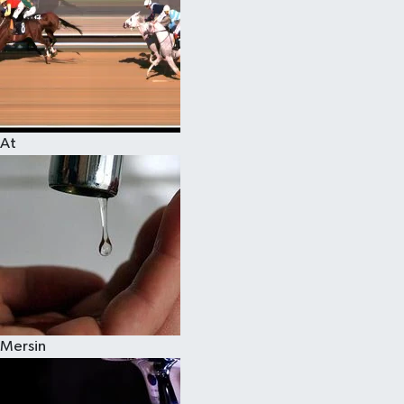
At
Mersin