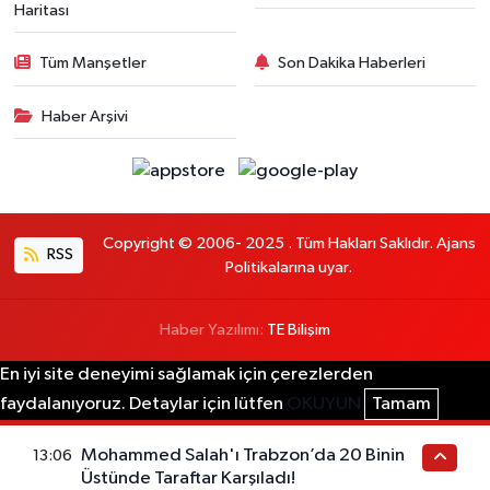
Haritası
Tüm Manşetler
Son Dakika Haberleri
Haber Arşivi
Copyright © 2006- 2025 . Tüm Hakları Saklıdır. Ajans
RSS
Politikalarına uyar.
Haber Yazılımı:
TE Bilişim
En iyi site deneyimi sağlamak için çerezlerden
faydalanıyoruz. Detaylar için lütfen
OKUYUN
Tamam
Mohammed Salah'ı Trabzon’da 20 Binin
13:06
Üstünde Taraftar Karşıladı!