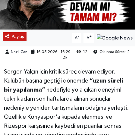
Paylaş
-
+
A
A
Nazli Can
16.05.2026 - 16:29
12
Okunma Süresi: 2
Dk
Sergen Yalçın için kritik süreç devam ediyor.
Kulübün başına geçtiği dönemde
“uzun süreli
bir yapılanma”
hedefiyle yola çıkan deneyimli
teknik adam son haftalarda alınan sonuçlar
nedeniyle yeniden tartışmaların odağına yerleşti.
Özellikle Konyaspor'a kupada elenmesi ve
Rizespor karşısında kaybedilen puanlar sonrası
takım içinde ve yönetim cephesinde soru