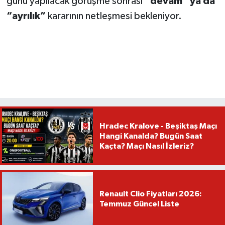
günü yapılacak görüşme sonrası
“devam” ya da
“ayrılık”
kararının netleşmesi bekleniyor.
Hradec Kralove - Beşiktaş Maçı
Hangi Kanalda? Bugün Saat
Kaçta? Maçı Nasıl İzleriz?
Renault Clio Fiyatları 2026:
Temmuz Güncel Liste