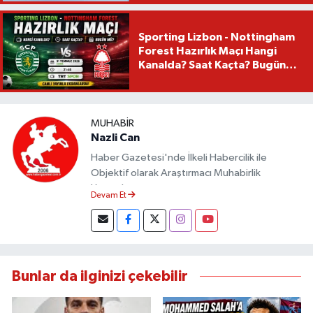
Sporting Lizbon - Nottingham
Forest Hazırlık Maçı Hangi
Kanalda? Saat Kaçta? Bugün
Mü?
MUHABIR
Nazli Can
Haber Gazetesi'nde İlkeli Habercilik ile
Objektif olarak Araştırmacı Muhabirlik
Yapmaktayım.
Devam Et
Bunlar da ilginizi çekebilir