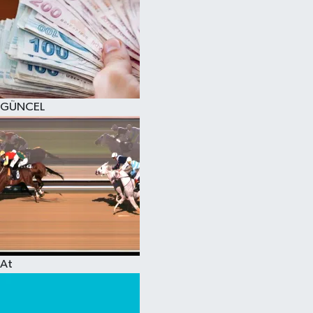
GÜNCEL
At