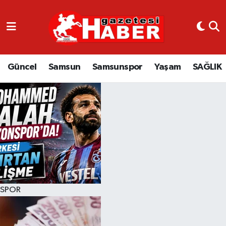
GÜNCEL
SAMSUN
Güncel
Samsun
Samsunspor
Yaşam
SAĞLIK
SAMSUNSPOR
EKONOMİ
YAŞAM
SPOR