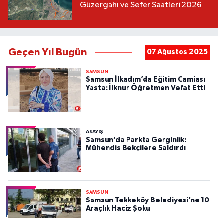
Güzergahı ve Sefer Saatleri 2026
Geçen Yıl Bugün
07 Ağustos 2025
SAMSUN
Samsun İlkadım’da Eğitim Camiası
Yasta: İlknur Öğretmen Vefat Etti
ASAYIŞ
Samsun’da Parkta Gerginlik:
Mühendis Bekçilere Saldırdı
SAMSUN
Samsun Tekkeköy Belediyesi’ne 10
Araçlık Haciz Şoku