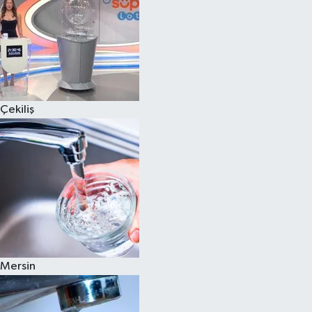
Çekiliş
Mersin