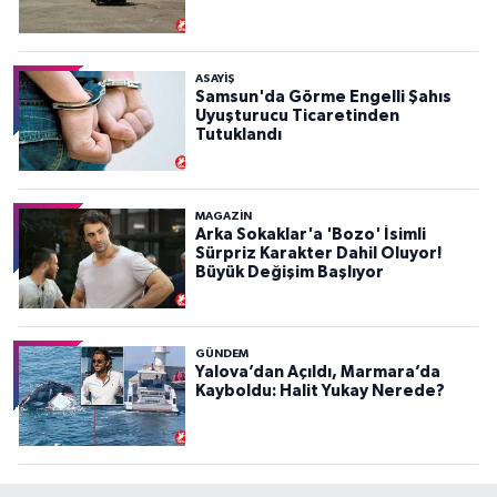
ASAYIŞ
Samsun'da Görme Engelli Şahıs
Uyuşturucu Ticaretinden
Tutuklandı
MAGAZİN
Arka Sokaklar'a 'Bozo' İsimli
Sürpriz Karakter Dahil Oluyor!
Büyük Değişim Başlıyor
GÜNDEM
Yalova’dan Açıldı, Marmara’da
Kayboldu: Halit Yukay Nerede?