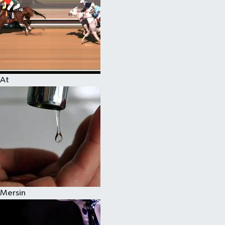
At
Mersin