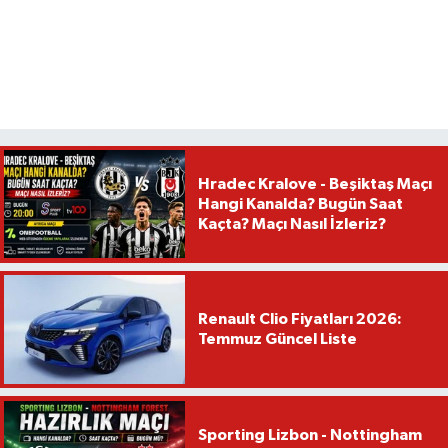
Hradec Kralove - Beşiktaş Maçı
Hangi Kanalda? Bugün Saat
Kaçta? Maçı Nasıl İzleriz?
Renault Clio Fiyatları 2026:
Temmuz Güncel Liste
Sporting Lizbon - Nottingham