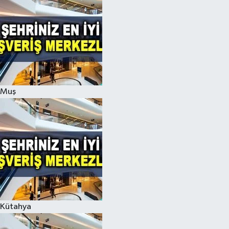
Muş
Kütahya