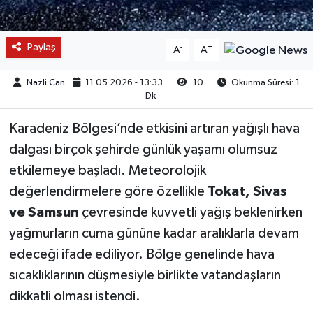
Paylaş
-
+
A
A
Nazli Can
11.05.2026 - 13:33
10
Okunma Süresi: 1
Dk
Karadeniz Bölgesi’nde etkisini artıran yağışlı hava
dalgası birçok şehirde günlük yaşamı olumsuz
etkilemeye başladı. Meteorolojik
değerlendirmelere göre özellikle
Tokat, Sivas
ve Samsun
çevresinde kuvvetli yağış beklenirken
yağmurların cuma gününe kadar aralıklarla devam
edeceği ifade ediliyor. Bölge genelinde hava
sıcaklıklarının düşmesiyle birlikte vatandaşların
dikkatli olması istendi.