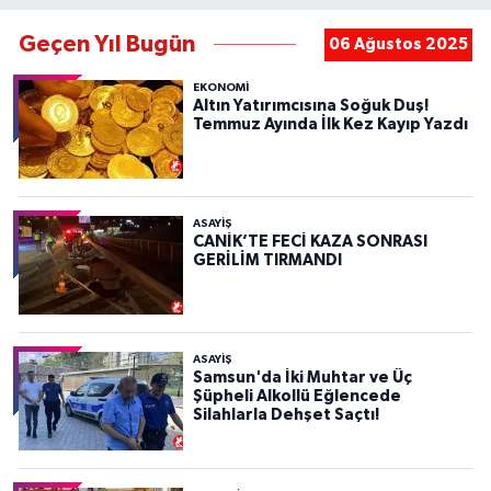
Geçen Yıl Bugün
06 Ağustos 2025
EKONOMİ
Altın Yatırımcısına Soğuk Duş!
Temmuz Ayında İlk Kez Kayıp Yazdı
ASAYIŞ
CANİK’TE FECİ KAZA SONRASI
GERİLİM TIRMANDI
ASAYIŞ
Samsun'da İki Muhtar ve Üç
Şüpheli Alkollü Eğlencede
Silahlarla Dehşet Saçtı!