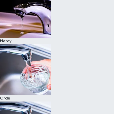
Hatay
Ordu