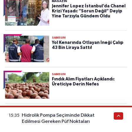
MAGAZİN
Jennifer Lopez İstanbul’da Chanel
Krizi Yaşadı: “Sorun Değil” Deyip
Yine Tarzıyla Gündem Oldu
SAMSUN
Yol Kenarında Otlayan İneği Çalıp
43 Bin Liraya Sattı!
SAMSUN
Fındık Alım Fiyatları Açıklandı:
Üreticiye Derin Nefes
Hidrolik Pompa Seçiminde Dikkat
15:35
Edilmesi Gereken Püf Noktaları
Haber Gazetesi İçerik