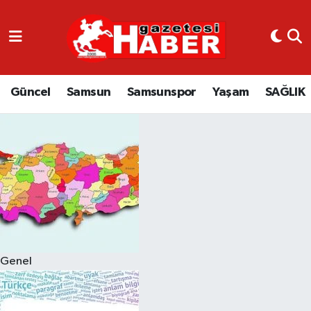
GÜNCEL
SAMSUN
Güncel
Samsun
Samsunspor
Yaşam
SAĞLIK
SAMSUNSPOR
EKONOMİ
YAŞAM
Genel