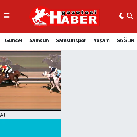
GÜNCEL
SAMSUN
Güncel
Samsun
Samsunspor
Yaşam
SAĞLIK
SAMSUNSPOR
EKONOMİ
YAŞAM
At