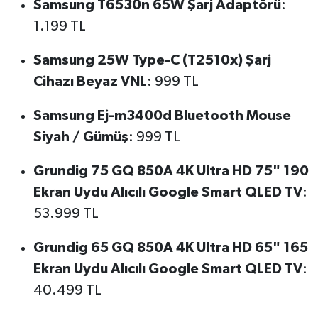
Samsung T6530n 65W Şarj Adaptörü
:
1.199 TL
Samsung 25W Type-C (T2510x) Şarj
Cihazı Beyaz VNL
: 999 TL
Samsung Ej-m3400d Bluetooth Mouse
Siyah / Gümüş
: 999 TL
Grundig 75 GQ 850A 4K Ultra HD 75" 190
Ekran Uydu Alıcılı Google Smart QLED TV
:
53.999 TL
Grundig 65 GQ 850A 4K Ultra HD 65" 165
Ekran Uydu Alıcılı Google Smart QLED TV
:
40.499 TL