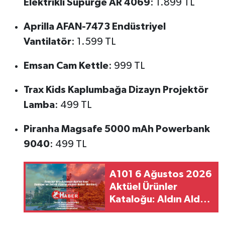
Elektrikli Süpürge AR 4069
: 1.899 TL
Aprilla AFAN-7473 Endüstriyel
Vantilatör
: 1.599 TL
Emsan Cam Kettle
: 999 TL
Trax Kids Kaplumbağa Dizayn Projektör
Lamba
: 499 TL
Piranha Magsafe 5000 mAh Powerbank
9040
: 499 TL
A101 6 Ağustos 2026
Aktüel Ürünler
Kataloğu: Aldın Aldın
İndirimlerinin Tam
Listesi