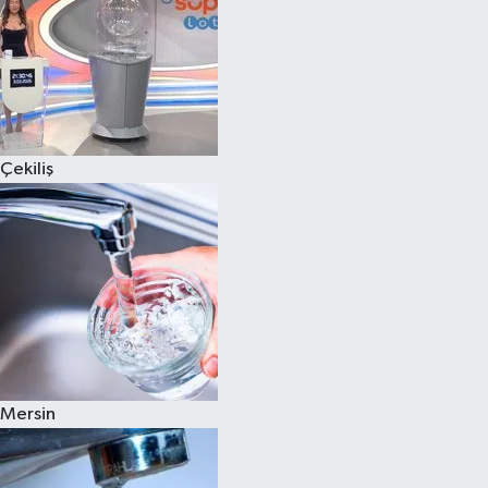
Çekiliş
Mersin