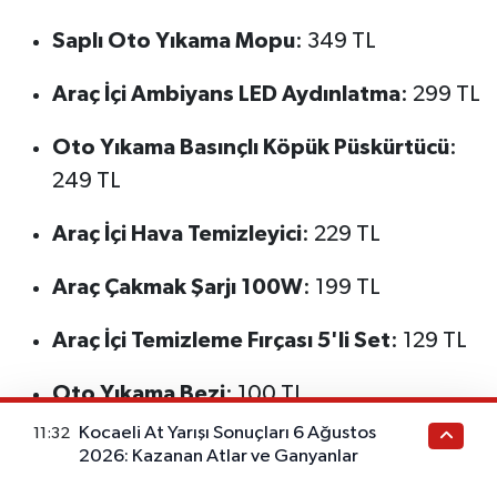
Saplı Oto Yıkama Mopu
: 349 TL
Araç İçi Ambiyans LED Aydınlatma
: 299 TL
Oto Yıkama Basınçlı Köpük Püskürtücü
:
249 TL
Araç İçi Hava Temizleyici
: 229 TL
Araç Çakmak Şarjı 100W
: 199 TL
Araç İçi Temizleme Fırçası 5'li Set
: 129 TL
Oto Yıkama Bezi
: 100 TL
Kocaeli At Yarışı Sonuçları 6 Ağustos
11:32
Oto Kokusuz Işıklı Küllük
: 100 TL
2026: Kazanan Atlar ve Ganyanlar