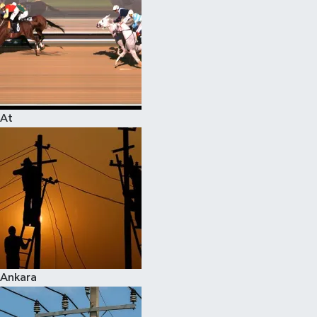
At
Ankara