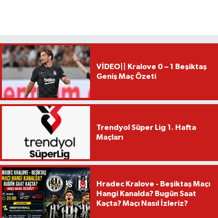
VİDEO|| Kralove 0 – 1 Beşiktaş
Geniş Maç Özeti
Trendyol Süper Lig 1. Hafta
Maçları
Hradec Kralove - Beşiktaş Maçı
Hangi Kanalda? Bugün Saat
Kaçta? Maçı Nasıl İzleriz?