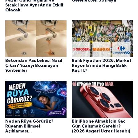
Pazar Günü Yağmur ve
Gelenekten Sofraya
Sıcak Hava Aynı Anda Etkili
Olacak
Betondan Pas Lekesi Nasıl
Balık Fiyatları 2026: Market
Çıkar? Yüzeyi Bozmayan
Reyonlarında Hangi Balık
Yöntemler
Kaç TL?
Neden Rüya Görürüz?
Bir iPhone Almak İçin Kaç
Rüyanın Bilimsel
Gün Çalışmak Gerekir?
Açıklaması...
(2026 Asgari Ücret Hesabı)