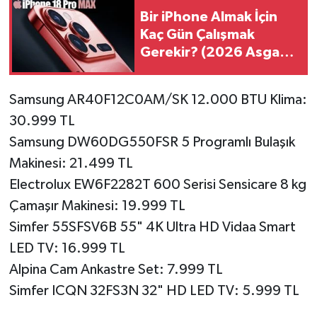
Bir iPhone Almak İçin
Kaç Gün Çalışmak
Gerekir? (2026 Asgari
Ücret Hesabı)
Samsung AR40F12C0AM/SK 12.000 BTU Klima:
30.999 TL
Samsung DW60DG550FSR 5 Programlı Bulaşık
Makinesi: 21.499 TL
Electrolux EW6F2282T 600 Serisi Sensicare 8 kg
Çamaşır Makinesi: 19.999 TL
Simfer 55SFSV6B 55" 4K Ultra HD Vidaa Smart
LED TV: 16.999 TL
Alpina Cam Ankastre Set: 7.999 TL
Simfer ICQN 32FS3N 32" HD LED TV: 5.999 TL