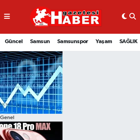
GÜNCEL
SAMSUN
Güncel
Samsun
Samsunspor
Yaşam
SAĞLIK
SAMSUNSPOR
EKONOMİ
YAŞAM
Genel