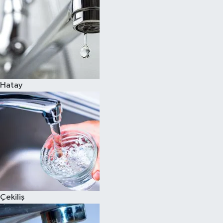
Hatay
Çekiliş