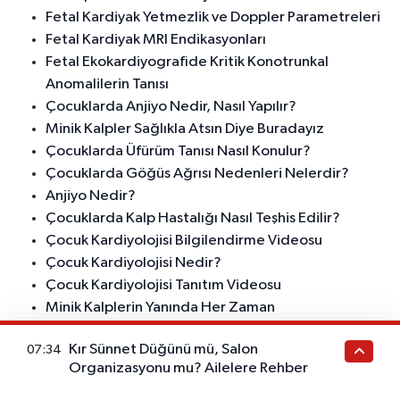
Fetal Kardiyak Yetmezlik ve Doppler Parametreleri
Fetal Kardiyak MRI Endikasyonları
Fetal Ekokardiyografide Kritik Konotrunkal
Anomalilerin Tanısı
Çocuklarda Anjiyo Nedir, Nasıl Yapılır?
Minik Kalpler Sağlıkla Atsın Diye Buradayız
Çocuklarda Üfürüm Tanısı Nasıl Konulur?
Çocuklarda Göğüs Ağrısı Nedenleri Nelerdir?
Anjiyo Nedir?
Çocuklarda Kalp Hastalığı Nasıl Teşhis Edilir?
Çocuk Kardiyolojisi Bilgilendirme Videosu
Çocuk Kardiyolojisi Nedir?
Çocuk Kardiyolojisi Tanıtım Videosu
Minik Kalplerin Yanında Her Zaman
Kardiyoloji ve Kalp Damar Cerrahisi Arasındaki Fark
Kır Sünnet Düğünü mü, Salon
07:34
Çocuklarda Kalp Atışı Kaç Olmalı?
Organizasyonu mu? Ailelere Rehber
Sağlıkla Atan Minik Kalpler İçin Buradayız
Aort Koarktasyonu Tedavisinde Stent Açma