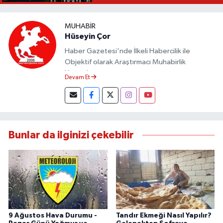
MUHABIR
Hüseyin Çor
Haber Gazetesi'nde İlkeli Habercilik ile
Objektif olarak Araştırmacı Muhabirlik
Yapmaktayım.
Devam Et
Bunlar da ilginizi çekebilir
9 Ağustos Hava Durumu -
Tandır Ekmeği Nasıl Yapılır?