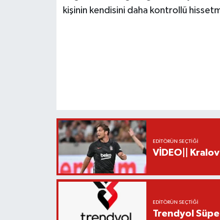
kişinin kendisini daha kontrollü hisse
EDITÖRÜN SEÇTIĞI
VİDEO|| Kralov
EDITÖRÜN SEÇTIĞI
Trendyol Süper