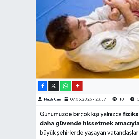
Nazli Can
07.05.2026 - 23:37
10
O
Günümüzde birçok kişi yalnızca
fizik
daha güvende hissetmek amacıyl
büyük şehirlerde yaşayan vatandaşlar o