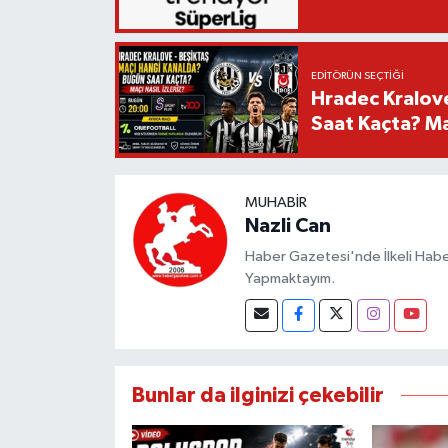
EDITÖRÜN SEÇTIĞI
Hradec Kralov
Saat Kaçta? Maç
MUHABIR
Nazli Can
Haber Gazetesi'nde İlkeli Haberc
Yapmaktayım.
Bunlar da ilginizi çekebilir