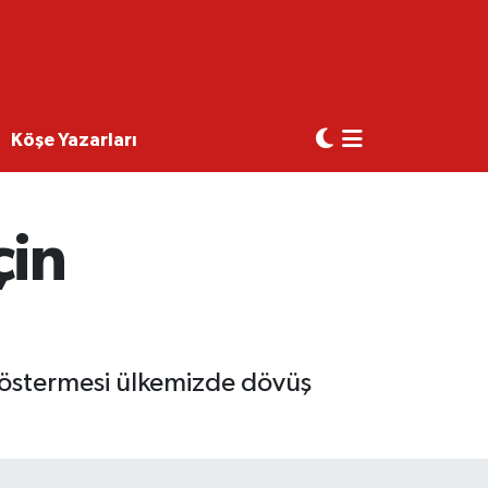
Köşe Yazarları
çin
 göstermesi ülkemizde dövüş