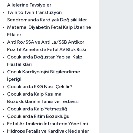
Ailelerine Tavsiyeler
Twin to Twin Transfüzyon
Sendromunda Kardiyak Değişiklikler
Maternal Diyabetin Fetal Kalp Üzerine
Etkileri
Anti Ro/SSA ve Anti La/SSB Antikor
Pozitif Annelerde Fetal AV Blok Riski
Çocuklarda Doğuştan Yapısal Kalp
Hastalıkları
Çocuk Kardiyolojisi Bilgilendirme
İçeriği
Çocuklarda EKG Nasıl Çekilir?
Çocuklarda Kalp Kasılma
Bozukluklarının Tanısı ve Tedavisi
Çocuklarda Kalp Yetmezliği
Çocuklarda Ritim Bozukluğu
Fetal Aritmilerin İntrauterin Yönetimi
Hidrops Fetalis ve Kardiyak Nedenler