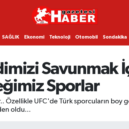
SAĞLIK
Ekonomi
Teknoloji
Otomobil
Sondakika
imizi Savunmak İ
ğimiz Sporlar
r.. Özellikle UFC'de Türk sporcuların boy
den oldu...