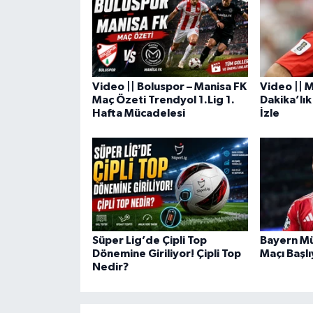
Video || Boluspor – Manisa FK
Video ||
Maç Özeti Trendyol 1.Lig 1.
Dakika’lık
Hafta Mücadelesi
İzle
Süper Lig’de Çipli Top
Bayern Mün
Dönemine Giriliyor! Çipli Top
Maçı Başlı
Nedir?