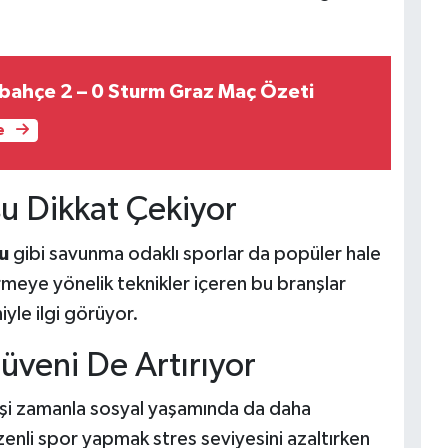
bahçe 2 – 0 Sturm Graz Maç Özeti
e
tsu Dikkat Çekiyor
su
gibi savunma odaklı sporlar da popüler hale
tirmeye yönelik teknikler içeren bu branşlar
iyle ilgi görüyor.
veni De Artırıyor
kişi zamanla sosyal yaşamında da daha
zenli spor yapmak stres seviyesini azaltırken