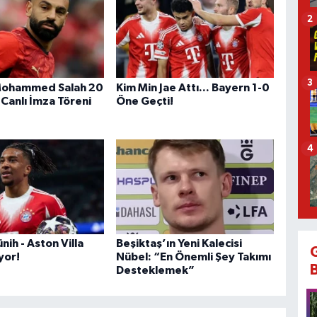
2
3
 Mohammed Salah 20
Kim Min Jae Attı... Bayern 1-0
 Canlı İmza Töreni
Öne Geçti!
4
ih - Aston Villa
Beşiktaş’ın Yeni Kalecisi
yor!
Nübel: “En Önemli Şey Takımı
Desteklemek”