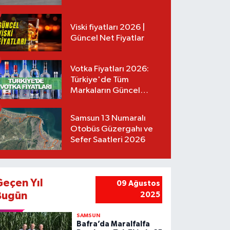
Tarifeler
Viski fiyatları 2026 |
Güncel Net Fiyatlar
Votka Fiyatları 2026:
Türkiye'de Tüm
Markaların Güncel
Listesi
Samsun 13 Numaralı
Otobüs Güzergahı ve
Sefer Saatleri 2026
Geçen Yıl
09 Ağustos
Bugün
2025
SAMSUN
Bafra’da Maralfalfa