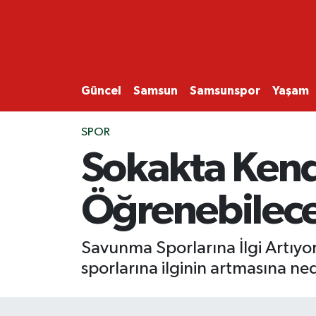
GÜNCEL
SAMSUN
Güncel
Samsun
Samsunspor
Yaşam
SAMSUNSPOR
SPOR
Sokakta Kend
EKONOMİ
Öğrenebilece
YAŞAM
Savunma Sporlarına İlgi Artıyo
sporlarına ilginin artmasına ne