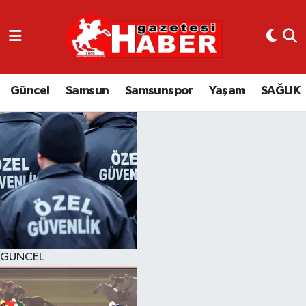
GÜNCEL
SAMSUN
Güncel
Samsun
Samsunspor
Yaşam
SAĞLIK
SAMSUNSPOR
EKONOMİ
YAŞAM
GÜNCEL