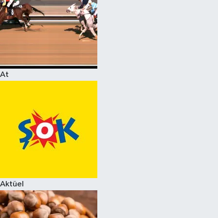
At
Aktüel