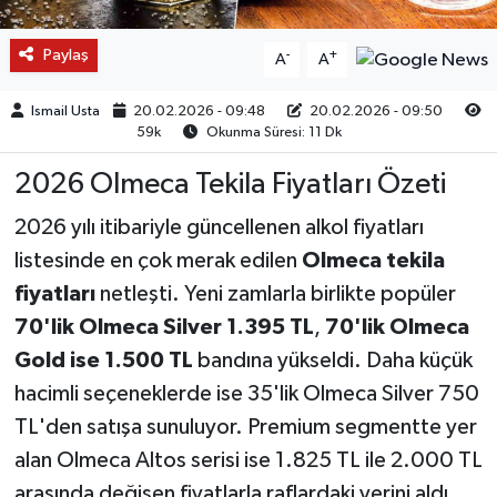
Paylaş
-
+
A
A
Ismail Usta
20.02.2026 - 09:48
20.02.2026 - 09:50
59k
Okunma Süresi: 11 Dk
2026 Olmeca Tekila Fiyatları Özeti
2026 yılı itibariyle güncellenen alkol fiyatları
listesinde en çok merak edilen
Olmeca tekila
fiyatları
netleşti. Yeni zamlarla birlikte popüler
70'lik Olmeca Silver 1.395 TL
,
70'lik Olmeca
Gold ise 1.500 TL
bandına yükseldi. Daha küçük
hacimli seçeneklerde ise 35'lik Olmeca Silver 750
TL'den satışa sunuluyor. Premium segmentte yer
alan Olmeca Altos serisi ise 1.825 TL ile 2.000 TL
arasında değişen fiyatlarla raflardaki yerini aldı.