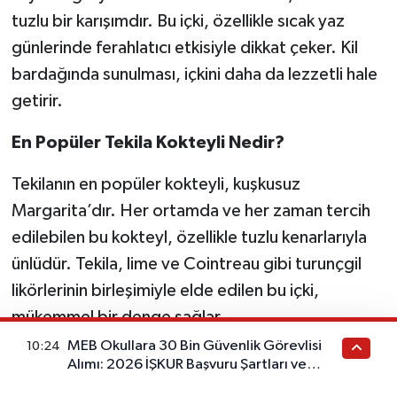
tuzlu bir karışımdır. Bu içki, özellikle sıcak yaz
günlerinde ferahlatıcı etkisiyle dikkat çeker. Kil
bardağında sunulması, içkini daha da lezzetli hale
getirir.
En Popüler Tekila Kokteyli Nedir?
Tekilanın en popüler kokteyli, kuşkusuz
Margarita’dır. Her ortamda ve her zaman tercih
edilebilen bu kokteyl, özellikle tuzlu kenarlarıyla
ünlüdür. Tekila, lime ve Cointreau gibi turunçgil
likörlerinin birleşimiyle elde edilen bu içki,
mükemmel bir denge sağlar.
MEB Okullara 30 Bin Güvenlik Görevlisi
10:24
Tekila İle Hangi İçecekler Uyumlu?
Alımı: 2026 İŞKUR Başvuru Şartları ve
Takvimi Açıklandı mı?