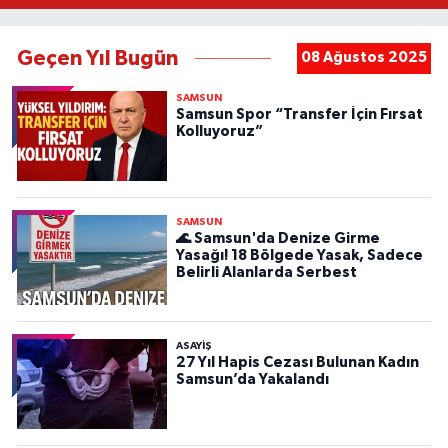
Geçen Yıl Bugün
08 Ağustos 2025
SAMSUN
Samsun Spor “Transfer İçin Fırsat
Kolluyoruz”
SAMSUN
🌊 Samsun'da Denize Girme
Yasağı! 18 Bölgede Yasak, Sadece
Belirli Alanlarda Serbest
ASAYIŞ
27 Yıl Hapis Cezası Bulunan Kadın
Samsun’da Yakalandı