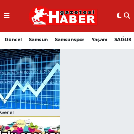
GÜNCEL
SAMSUN
Güncel
Samsun
Samsunspor
Yaşam
SAĞLIK
SAMSUNSPOR
EKONOMİ
YAŞAM
Genel