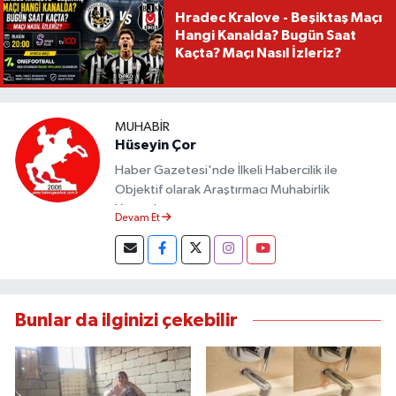
Hradec Kralove - Beşiktaş Maçı
Hangi Kanalda? Bugün Saat
Kaçta? Maçı Nasıl İzleriz?
MUHABIR
Hüseyin Çor
Haber Gazetesi'nde İlkeli Habercilik ile
Objektif olarak Araştırmacı Muhabirlik
Yapmaktayım.
Devam Et
Bunlar da ilginizi çekebilir