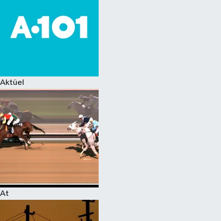
Aktüel
At