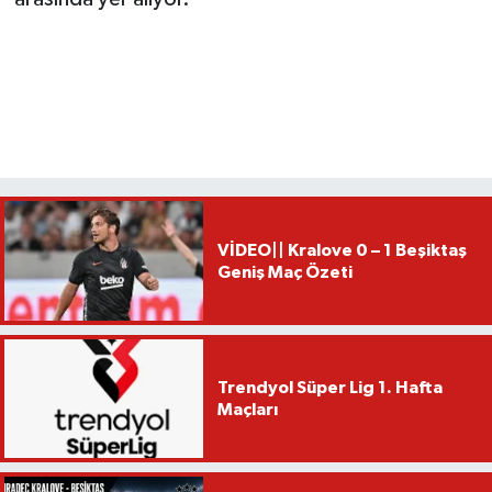
VİDEO|| Kralove 0 – 1 Beşiktaş
Geniş Maç Özeti
Trendyol Süper Lig 1. Hafta
Maçları