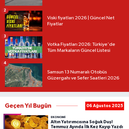
2
Viski fiyatları 2026 | Güncel Net
Fiyatlar
3
Votka Fiyatları 2026: Türkiye'de
Tüm Markaların Güncel Listesi
4
Samsun 13 Numaralı Otobüs
Güzergahı ve Sefer Saatleri 2026
Geçen Yıl Bugün
06 Ağustos 2025
EKONOMİ
Altın Yatırımcısına Soğuk Duş!
Temmuz Ayında İlk Kez Kayıp Yazdı