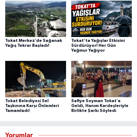
Tokat Merkez’de Sağanak
Tokat’ta Yağışlar Etkisini
Yağış Tekrar Başladı!
Sürdürüyor! Her Gün
Yağmur Yağıyor
Tokat Belediyesi Sel
Safiye Soyman Tokat’a
Taşkınına Karşı Önlemleri
Geldi, Hanım Kardeşleriyle
Tamamladı!
Birlikte Şarkı Söyledi
Yorumlar