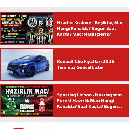
Hradec Kralove - Beşiktaş Maçı
Hangi Kanalda? Bugün Saat
Kaçta? Maçı Nasıl İzleriz?
Renault Clio Fiyatları 2026:
Temmuz Güncel Liste
Sporting Lizbon - Nottingham
Forest Hazırlık Maçı Hangi
Kanalda? Saat Kaçta? Bugün
Mü?