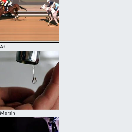
At
Mersin