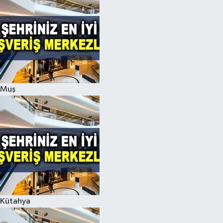
Muş
Kütahya