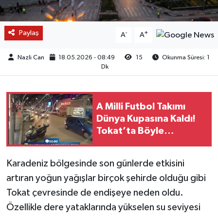
Paylaş
-
+
A
A
Nazli Can
18.05.2026 - 08:49
15
Okunma Süresi: 1
Dk
A Milli Futbol Takımı
Dünya Kupasına Kaldı!
Tokat’ta Böyle
Kutlandı!
Karadeniz bölgesinde son günlerde etkisini
artıran yoğun yağışlar birçok şehirde olduğu gibi
Tokat çevresinde de endişeye neden oldu.
Özellikle dere yataklarında yükselen su seviyesi