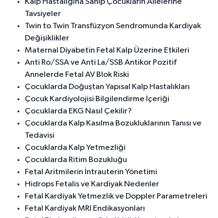
Kalp Hastalığına Sahip Çocukların Ailelerine
Tavsiyeler
Twin to Twin Transfüzyon Sendromunda Kardiyak
Değişiklikler
Maternal Diyabetin Fetal Kalp Üzerine Etkileri
Anti Ro/SSA ve Anti La/SSB Antikor Pozitif
Annelerde Fetal AV Blok Riski
Çocuklarda Doğuştan Yapısal Kalp Hastalıkları
Çocuk Kardiyolojisi Bilgilendirme İçeriği
Çocuklarda EKG Nasıl Çekilir?
Çocuklarda Kalp Kasılma Bozukluklarının Tanısı ve
Tedavisi
Çocuklarda Kalp Yetmezliği
Çocuklarda Ritim Bozukluğu
Fetal Aritmilerin İntrauterin Yönetimi
Hidrops Fetalis ve Kardiyak Nedenler
Fetal Kardiyak Yetmezlik ve Doppler Parametreleri
Fetal Kardiyak MRI Endikasyonları