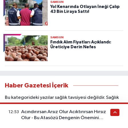
SAMSUN
Yol Kenarında Otlayan İneği Çalıp
43 Bin Liraya Sattı!
SAMSUN
Fındık Alım Fiyatları Açıklandı:
Üreticiye Derin Nefes
Haber Gazetesi İçerik
Bu kategorideki yazılar sağlık tavsiyesi değildir. Sağlık
durumunuzla ilgili doğru teşhis ve tedavi için
Acındırırsan Arsız Olur Acıktırırsan Hırsız
doktorunuza başvurunuz. Bu içerik ticari iş birliği veya
12:53
Olur - Bu Atasözü Dengenin Önemini
reklam içerebilir. Sitede yer alan bilgiler yalnızca genel
Anlatıyor
bilgilendirme amacı taşır; kişisel muayene, tanı veya