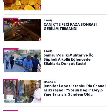
ASAYIŞ
CANİK’TE FECİ KAZA SONRASI
GERİLİM TIRMANDI
ASAYIŞ
Samsun'da İki Muhtar ve Üç
Şüpheli Alkollü Eğlencede
Silahlarla Dehşet Saçtı!
MAGAZİN
Jennifer Lopez İstanbul’da Chanel
Krizi Yaşadı: “Sorun Değil” Deyip
Yine Tarzıyla Gündem Oldu