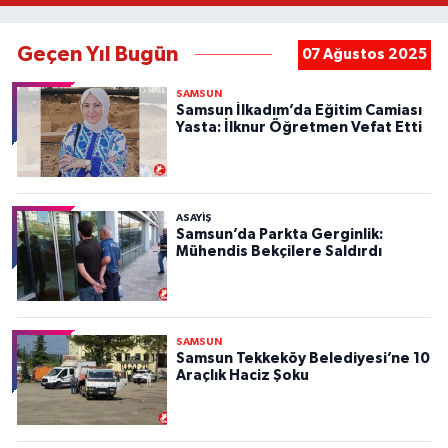
Geçen Yıl Bugün
07 Ağustos 2025
SAMSUN
Samsun İlkadım’da Eğitim Camiası
Yasta: İlknur Öğretmen Vefat Etti
ASAYIŞ
Samsun’da Parkta Gerginlik:
Mühendis Bekçilere Saldırdı
SAMSUN
Samsun Tekkeköy Belediyesi’ne 10
Araçlık Haciz Şoku