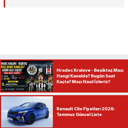
Hradec Kralove - Beşiktaş Maçı
Hangi Kanalda? Bugün Saat
Kaçta? Maçı Nasıl İzleriz?
Renault Clio Fiyatları 2026:
Temmuz Güncel Liste