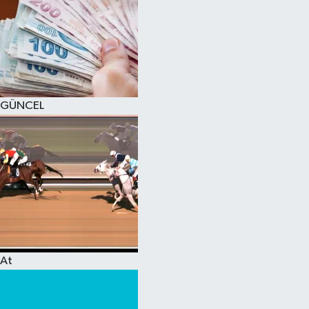
GÜNCEL
At