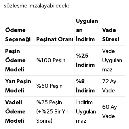
sözleşme imzalayabilecek:
Uygulan
Ödeme
an
Vade
Seçeneği
Peşinat Oranı
İndirim
Süresi
Peşin
Vade
%25
Ödeme
%100 Peşin
Uygulan
İndirim
Modeli
maz
Yarı Peşin
%8
72 Ay
%50 Peşin
Modeli
İndirim
Vade
Vadeli
%25 Peşin
İndirim
60 Ay
Ödeme
(+%25 Bir Yıl
Uygulan
Vade
Modeli
Sonra)
maz