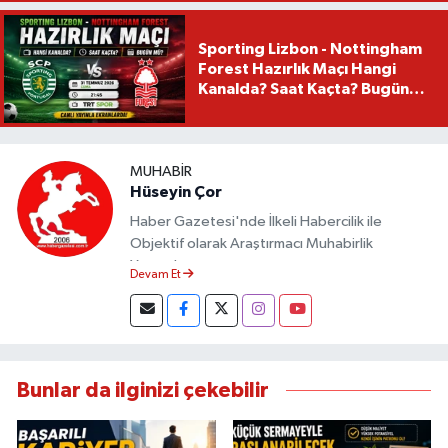
Sporting Lizbon - Nottingham
Forest Hazırlık Maçı Hangi
Kanalda? Saat Kaçta? Bugün
Mü?
MUHABIR
Hüseyin Çor
Haber Gazetesi'nde İlkeli Habercilik ile
Objektif olarak Araştırmacı Muhabirlik
Yapmaktayım.
Devam Et
Bunlar da ilginizi çekebilir