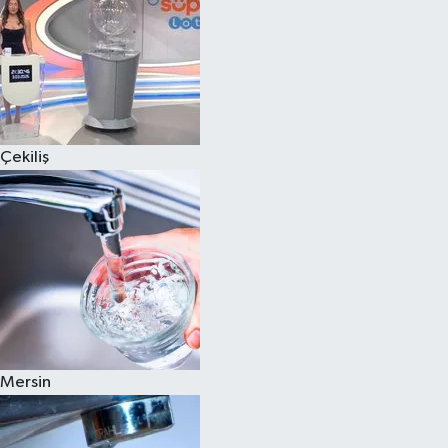
Çekiliş
Mersin