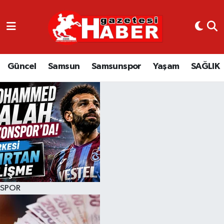
GÜNCEL
SAMSUN
Güncel
Samsun
Samsunspor
Yaşam
SAĞLIK
SAMSUNSPOR
EKONOMİ
YAŞAM
SPOR