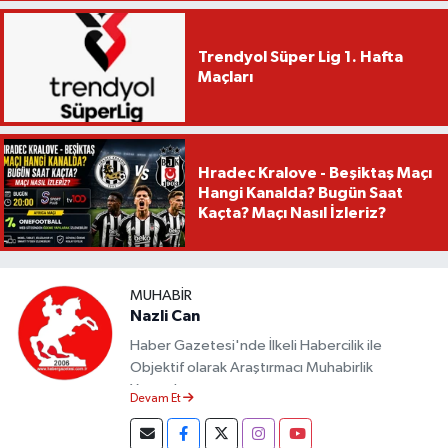
Trendyol Süper Lig 1. Hafta
Maçları
Hradec Kralove - Beşiktaş Maçı
Hangi Kanalda? Bugün Saat
Kaçta? Maçı Nasıl İzleriz?
MUHABIR
Nazli Can
Haber Gazetesi'nde İlkeli Habercilik ile
Objektif olarak Araştırmacı Muhabirlik
Yapmaktayım.
Devam Et