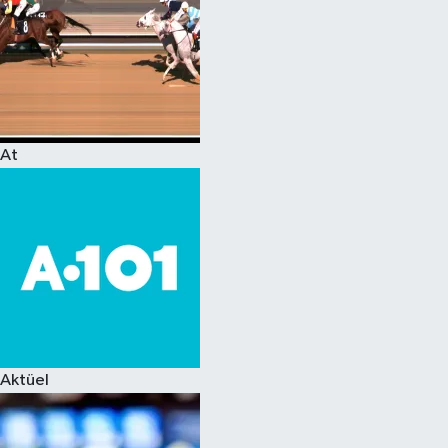
At
Aktüel