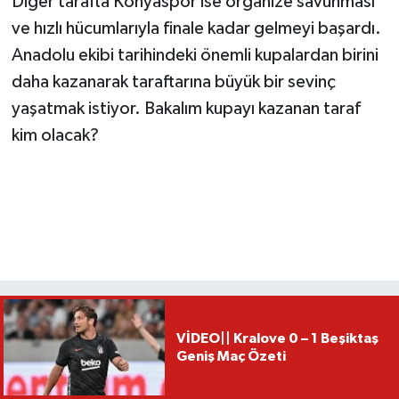
Diğer tarafta Konyaspor ise organize savunması
ve hızlı hücumlarıyla finale kadar gelmeyi başardı.
Anadolu ekibi tarihindeki önemli kupalardan birini
daha kazanarak taraftarına büyük bir sevinç
yaşatmak istiyor. Bakalım kupayı kazanan taraf
kim olacak?
VİDEO|| Kralove 0 – 1 Beşiktaş
Geniş Maç Özeti