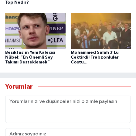
Top Nedir?
Beşiktaş’ın Yeni Kalecisi
Mohammed Salah 3’Lü
Nübel: “En Önemli Şey
Çektirdi! Trabzonlular
Takımı Desteklemek”
Coştu...
Yorumlar