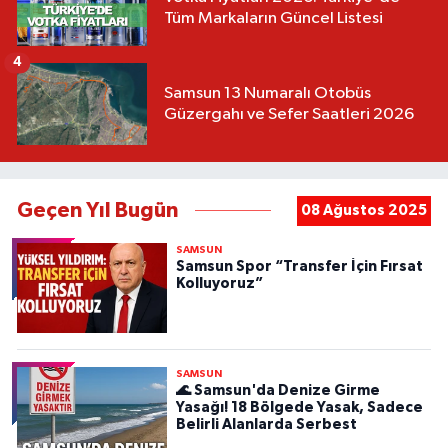
Tüm Markaların Güncel Listesi
4
Samsun 13 Numaralı Otobüs
Güzergahı ve Sefer Saatleri 2026
Geçen Yıl Bugün
08 Ağustos 2025
SAMSUN
Samsun Spor “Transfer İçin Fırsat
Kolluyoruz”
SAMSUN
🌊 Samsun'da Denize Girme
Yasağı! 18 Bölgede Yasak, Sadece
Belirli Alanlarda Serbest