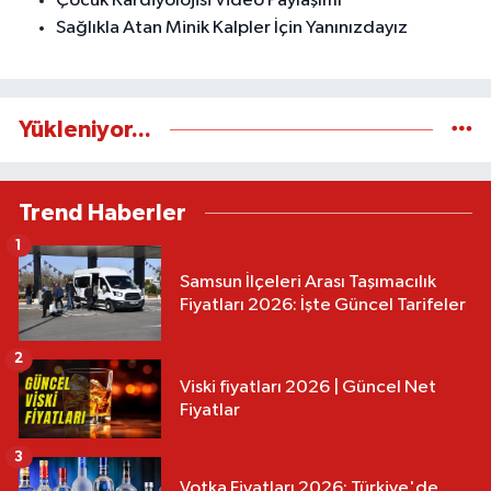
Çocuk Kardiyolojisi Video Paylaşımı
Sağlıkla Atan Minik Kalpler İçin Yanınızdayız
Yükleniyor...
Trend Haberler
1
Samsun İlçeleri Arası Taşımacılık
Fiyatları 2026: İşte Güncel Tarifeler
2
Viski fiyatları 2026 | Güncel Net
Fiyatlar
3
Votka Fiyatları 2026: Türkiye'de