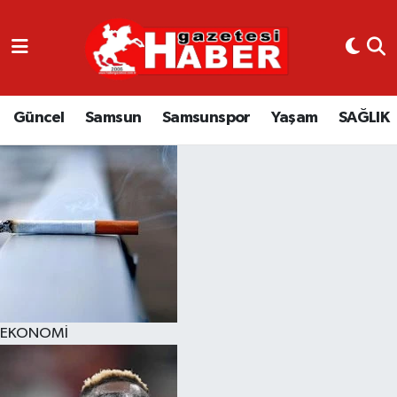
GÜNCEL
SAMSUN
Güncel
Samsun
Samsunspor
Yaşam
SAĞLIK
SAMSUNSPOR
EKONOMİ
YAŞAM
EKONOMİ