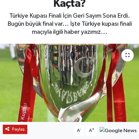
Kaçta?
Türkiye Kupası Finali İçin Geri Sayım Sona Erdi.
Bugün büyük final var... İşte Türkiye kupası finali
maçıyla ilgili haber yazımız...
Paylaş
-
+
A
A