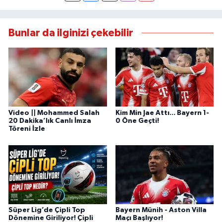
Bunlar da ilginizi çekebilir
Video || Mohammed Salah
Kim Min Jae Attı... Bayern 1-
20 Dakika’lık Canlı İmza
0 Öne Geçti!
Töreni İzle
Süper Lig’de Çipli Top
Bayern Münih - Aston Villa
Dönemine Giriliyor! Çipli
Maçı Başlıyor!