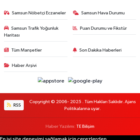
Samsun Nöbetçi Eczaneler
Samsun Hava Durumu
Samsun Trafik Yoğunluk
Puan Durumu ve Fikstür
Haritası
Tüm Manşetler
Son Dakika Haberleri
Haber Arşivi
Copyright © 2006- 2025 . Tüm Hakları Saklıdır. Ajans
RSS
Politikalarına uyar.
Haber Yazılımı:
TE Bilişim
En iyi site deneyimi sağlamak için çerezlerden