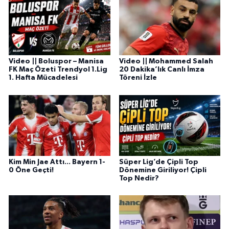
Video || Boluspor – Manisa
Video || Mohammed Salah
FK Maç Özeti Trendyol 1.Lig
20 Dakika’lık Canlı İmza
1. Hafta Mücadelesi
Töreni İzle
Kim Min Jae Attı... Bayern 1-
Süper Lig’de Çipli Top
0 Öne Geçti!
Dönemine Giriliyor! Çipli
Top Nedir?