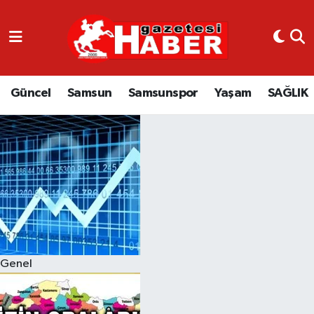
GÜNCEL
SAMSUN
Güncel
Samsun
Samsunspor
Yaşam
SAĞLIK
SAMSUNSPOR
EKONOMİ
YAŞAM
Genel