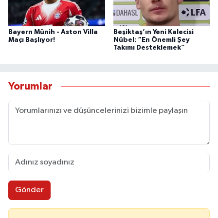
Bayern Münih - Aston Villa
Beşiktaş’ın Yeni Kalecisi
Maçı Başlıyor!
Nübel: “En Önemli Şey
Takımı Desteklemek”
Yorumlar
Gönder