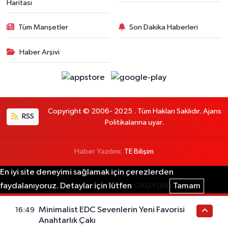
Haritası
Tüm Manşetler
Son Dakika Haberleri
Haber Arşivi
Copyright © 2006- 2025 . Tüm Hakları Saklıdır. Ajans
RSS
Politikalarına uyar.
Haber Yazılımı:
TE Bilişim
En iyi site deneyimi sağlamak için çerezlerden
faydalanıyoruz. Detaylar için lütfen
OKUYUN
Tamam
Minimalist EDC Sevenlerin Yeni Favorisi
16:49
Anahtarlık Çakı