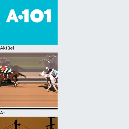
Aktüel
At