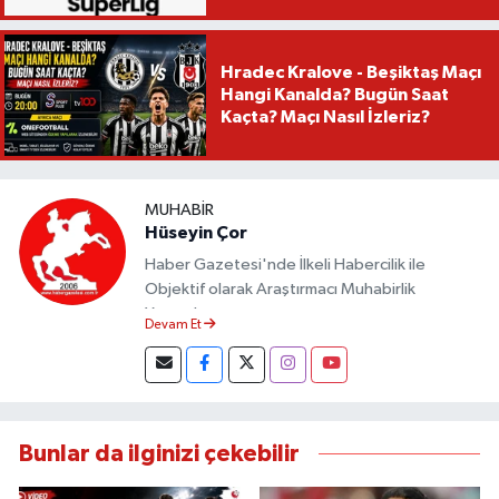
Hradec Kralove - Beşiktaş Maçı
Hangi Kanalda? Bugün Saat
Kaçta? Maçı Nasıl İzleriz?
MUHABIR
Hüseyin Çor
Haber Gazetesi'nde İlkeli Habercilik ile
Objektif olarak Araştırmacı Muhabirlik
Yapmaktayım.
Devam Et
Bunlar da ilginizi çekebilir