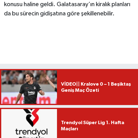
konusu haline geldi. Galatasaray’ın kiralık planları
da bu sürecin gidişatına göre şekillenebilir.
VİDEO|| Kralove 0 – 1 Beşiktaş
Geniş Maç Özeti
Trendyol Süper Lig 1. Hafta
Maçları