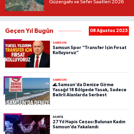
Güzergahı ve Sefer Saatleri 2026
Geçen Yıl Bugün
08 Ağustos 2025
SAMSUN
Samsun Spor “Transfer İçin Fırsat
Kolluyoruz”
SAMSUN
🌊 Samsun'da Denize Girme
Yasağı! 18 Bölgede Yasak, Sadece
Belirli Alanlarda Serbest
ASAYIŞ
27 Yıl Hapis Cezası Bulunan Kadın
Samsun’da Yakalandı