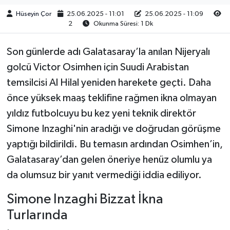
Hüseyin Çor
25.06.2025 - 11:01
25.06.2025 - 11:09
2
Okunma Süresi: 1 Dk
Son günlerde adı Galatasaray’la anılan Nijeryalı
golcü Victor Osimhen için Suudi Arabistan
temsilcisi Al Hilal yeniden harekete geçti. Daha
önce yüksek maaş teklifine rağmen ikna olmayan
yıldız futbolcuyu bu kez yeni teknik direktör
Simone Inzaghi'nin aradığı ve doğrudan görüşme
yaptığı bildirildi. Bu temasın ardından Osimhen’in,
Galatasaray’dan gelen öneriye henüz olumlu ya
da olumsuz bir yanıt vermediği iddia ediliyor.
Simone Inzaghi Bizzat İkna
Turlarında