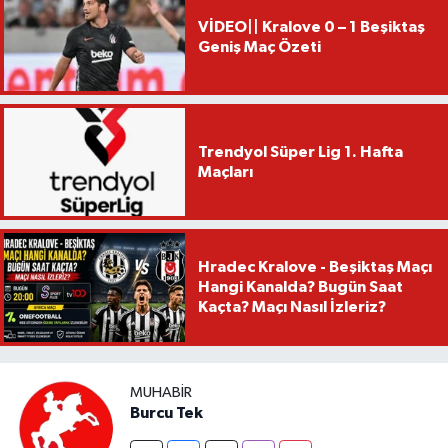
VİDEO|| Kralove 0 – 1 Beşiktaş
Geniş Maç Özeti
Trendyol Süper Lig 1. Hafta
Maçları
Hradec Kralove - Beşiktaş Maçı
Hangi Kanalda? Bugün Saat
Kaçta? Maçı Nasıl İzleriz?
MUHABIR
Burcu Tek