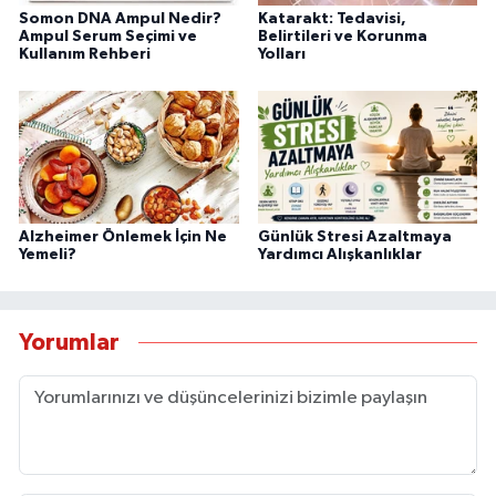
Somon DNA Ampul Nedir?
Katarakt: Tedavisi,
Ampul Serum Seçimi ve
Belirtileri ve Korunma
Kullanım Rehberi
Yolları
Alzheimer Önlemek İçin Ne
Günlük Stresi Azaltmaya
Yemeli?
Yardımcı Alışkanlıklar
Yorumlar