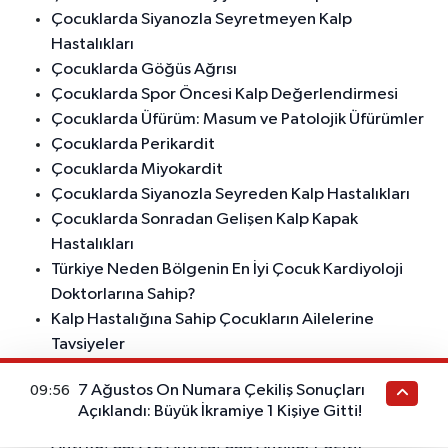
Çocuklarda Siyanozla Seyretmeyen Kalp
Hastalıkları
Çocuklarda Göğüs Ağrısı
Çocuklarda Spor Öncesi Kalp Değerlendirmesi
Çocuklarda Üfürüm: Masum ve Patolojik Üfürümler
Çocuklarda Perikardit
Çocuklarda Miyokardit
Çocuklarda Siyanozla Seyreden Kalp Hastalıkları
Çocuklarda Sonradan Gelişen Kalp Kapak
Hastalıkları
Türkiye Neden Bölgenin En İyi Çocuk Kardiyoloji
Doktorlarına Sahip?
Kalp Hastalığına Sahip Çocukların Ailelerine
Tavsiyeler
Twin to Twin Transfüzyon Sendromunda Kardiyak
7 Ağustos On Numara Çekiliş Sonuçları
09:56
Değişiklikler
Açıklandı: Büyük İkramiye 1 Kişiye Gitti!
Maternal Diyabetin Fetal Kalp Üzerine Etkileri
Anti Ro/SSA ve Anti La/SSB Antikor Pozitif