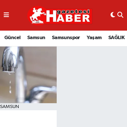
GÜNCEL
SAMSUN
Güncel
Samsun
Samsunspor
Yaşam
SAĞLIK
SAMSUNSPOR
EKONOMİ
YAŞAM
SAMSUN