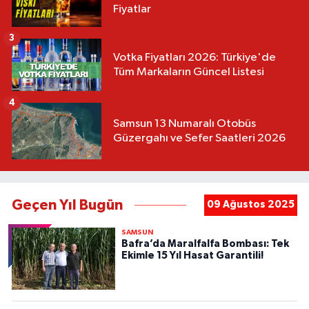
Fiyatlar
3
Votka Fiyatları 2026: Türkiye'de
Tüm Markaların Güncel Listesi
4
Samsun 13 Numaralı Otobüs
Güzergahı ve Sefer Saatleri 2026
Geçen Yıl Bugün
09 Ağustos 2025
SAMSUN
Bafra’da Maralfalfa Bombası: Tek
Ekimle 15 Yıl Hasat Garantili!