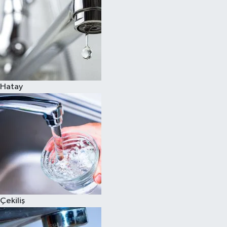
Hatay
Çekiliş