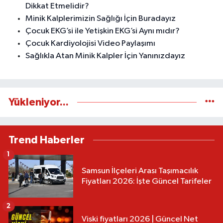
Dikkat Etmelidir?
Minik Kalplerimizin Sağlığı İçin Buradayız
Çocuk EKG’si ile Yetişkin EKG’si Aynı mıdır?
Çocuk Kardiyolojisi Video Paylaşımı
Sağlıkla Atan Minik Kalpler İçin Yanınızdayız
Yükleniyor...
Trend Haberler
1
Samsun İlçeleri Arası Taşımacılık
Fiyatları 2026: İşte Güncel Tarifeler
2
Viski fiyatları 2026 | Güncel Net