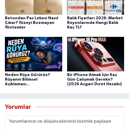
Betondan Pas Lekesi Nasıl
Balık Fiyatları 2026: Market
Çıkar? Yüzeyi Bozmayan
Reyonlarında Hangi Balık
Yöntemler
Kaç TL?
Neden Rüya Görürüz?
Bir iPhone Almak İçin Kaç
Rüyanın Bilimsel
Gün Çalışmak Gerekir?
Açıklaması...
(2026 Asgari Ücret Hesabı)
Yorumlar