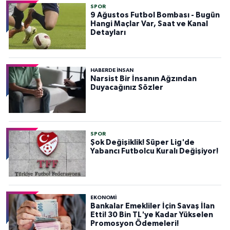
SPOR
9 Ağustos Futbol Bombası - Bugün
Hangi Maçlar Var, Saat ve Kanal
Detayları
HABERDE INSAN
Narsist Bir İnsanın Ağzından
Duyacağınız Sözler
SPOR
Şok Değişiklik! Süper Lig'de
Yabancı Futbolcu Kuralı Değişiyor!
EKONOMİ
Bankalar Emekliler İçin Savaş İlan
Etti! 30 Bin TL'ye Kadar Yükselen
Promosyon Ödemeleri!