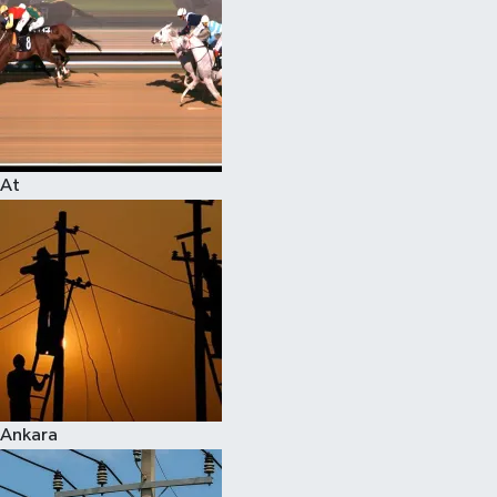
At
Ankara