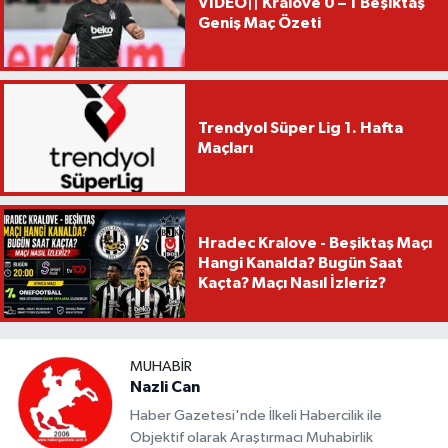
VİDEO|| Kralove 0 – 1 Beşiktaş
Geniş Maç Özeti
Trendyol Süper Lig 1. Hafta
Maçları
Hradec Kralove - Beşiktaş Maçı
Hangi Kanalda? Bugün Saat
Kaçta? Maçı Nasıl İzleriz?
MUHABIR
Nazli Can
Haber Gazetesi'nde İlkeli Habercilik ile
Objektif olarak Araştırmacı Muhabirlik