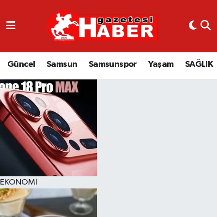
GÜNCEL
SAMSUN
Güncel
Samsun
Samsunspor
Yaşam
SAĞLIK
SAMSUNSPOR
EKONOMİ
YAŞAM
EKONOMİ