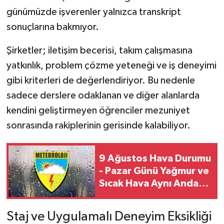
günümüzde işverenler yalnızca transkript
sonuçlarına bakmıyor.
Şirketler; iletişim becerisi, takım çalışmasına
yatkınlık, problem çözme yeteneği ve iş deneyimi
gibi kriterleri de değerlendiriyor. Bu nedenle
sadece derslere odaklanan ve diğer alanlarda
kendini geliştirmeyen öğrenciler mezuniyet
sonrasında rakiplerinin gerisinde kalabiliyor.
9 Ağustos Hava Durumu
- Pazar Günü Yağmur ve
Sıcak Hava Aynı Anda
Etkili Olacak
Staj ve Uygulamalı Deneyim Eksikliği