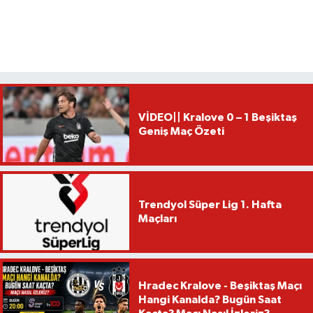
VİDEO|| Kralove 0 – 1 Beşiktaş
Geniş Maç Özeti
Trendyol Süper Lig 1. Hafta
Maçları
Hradec Kralove - Beşiktaş Maçı
Hangi Kanalda? Bugün Saat