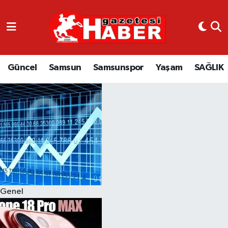
GÜNCEL
SAMSUN
Güncel
Samsun
Samsunspor
Yaşam
SAĞLIK
SAMSUNSPOR
EKONOMİ
YAŞAM
Genel