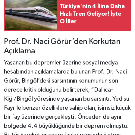
Türkiye'nin 4 İline Daha
Hızlı Tren Geliyor! İşte
O İller
Prof. Dr. Naci Görür’den Korkutan
Açıklama
Yaşanan bu depremler üzerine sosyal medya
hesabından açıklamalarda bulunan Prof. Dr. Naci
Görür, Bingöl’deki sarsıntının konumunun son
derece kritik olduğunu belirterek, “Dallıca-
Kiğı/Bingöl yöresinde yaşanan bu sarsıntı, Yedisu
Fayı ile benzer özelliklere sahip olan, isimsiz küçük
bir fay üzerinde gerçekleşti. Önceden de aynı
bölgede 4.4 büyüklüğünde bir deprem olmuştu.