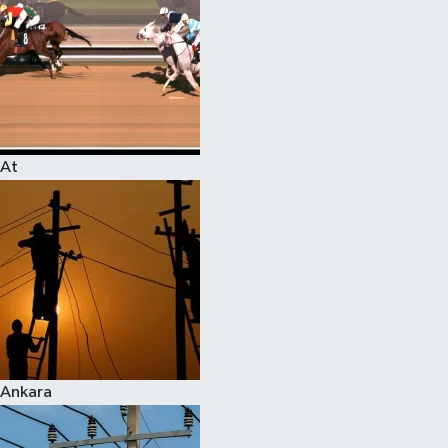
At
Ankara