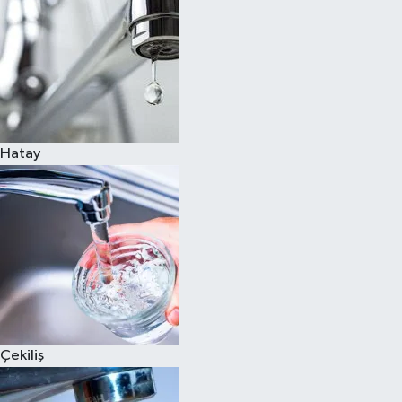
Hatay
Çekiliş