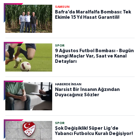
SAMSUN
Bafra’da Maralfalfa Bombası: Tek
Ekimle 15 Yıl Hasat Garantili!
SPOR
9 Ağustos Futbol Bombası - Bugün
Hangi Maçlar Var, Saat ve Kanal
Detayları
HABERDE INSAN
Narsist Bir İnsanın Ağzından
Duyacağınız Sözler
SPOR
Şok Değişiklik! Süper Lig'de
Yabancı Futbolcu Kuralı Değişiyor!