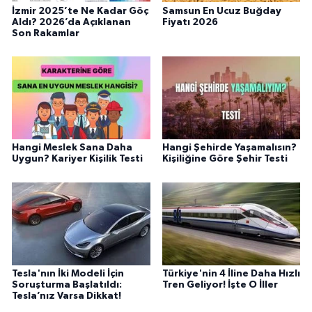
İzmir 2025’te Ne Kadar Göç
Samsun En Ucuz Buğday
Aldı? 2026’da Açıklanan
Fiyatı 2026
Son Rakamlar
Hangi Meslek Sana Daha
Hangi Şehirde Yaşamalısın?
Uygun? Kariyer Kişilik Testi
Kişiliğine Göre Şehir Testi
Tesla'nın İki Modeli İçin
Türkiye'nin 4 İline Daha Hızlı
Soruşturma Başlatıldı:
Tren Geliyor! İşte O İller
Tesla’nız Varsa Dikkat!