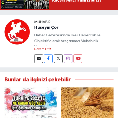
Kaçta? Maçı Nasıl İzleriz?
MUHABIR
Hüseyin Çor
Haber Gazetesi'nde İlkeli Habercilik ile
Objektif olarak Araştırmacı Muhabirlik
Yapmaktayım.
Devam Et
Bunlar da ilginizi çekebilir