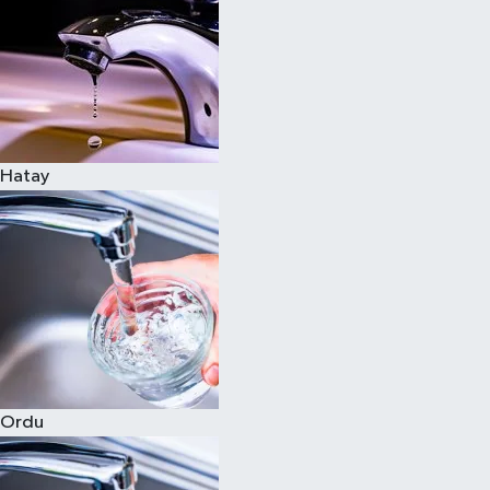
Hatay
Ordu