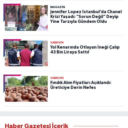
MAGAZİN
Jennifer Lopez İstanbul’da Chanel
Krizi Yaşadı: “Sorun Değil” Deyip
Yine Tarzıyla Gündem Oldu
SAMSUN
Yol Kenarında Otlayan İneği Çalıp
43 Bin Liraya Sattı!
SAMSUN
Fındık Alım Fiyatları Açıklandı:
Üreticiye Derin Nefes
Haber Gazetesi İçerik