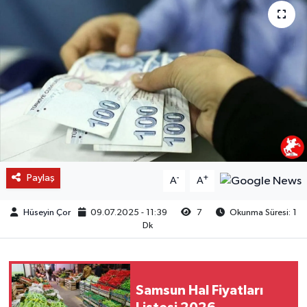
Paylaş
-
+
A
A
Hüseyin Çor
09.07.2025 - 11:39
7
Okunma Süresi: 1
Dk
Samsun Hal Fiyatları