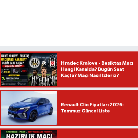
Hradec Kralove - Beşiktaş Maçı
Hangi Kanalda? Bugün Saat
Kaçta? Maçı Nasıl İzleriz?
Renault Clio Fiyatları 2026:
Temmuz Güncel Liste