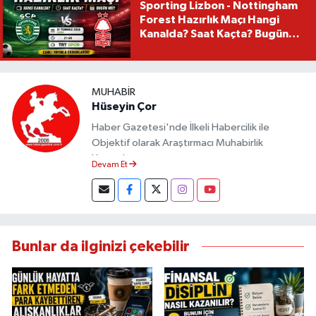
Sporting Lizbon - Nottingham
Forest Hazırlık Maçı Hangi
Kanalda? Saat Kaçta? Bugün
Mü?
MUHABIR
Hüseyin Çor
Haber Gazetesi'nde İlkeli Habercilik ile
Objektif olarak Araştırmacı Muhabirlik
Yapmaktayım.
Devam Et
Bunlar da ilginizi çekebilir