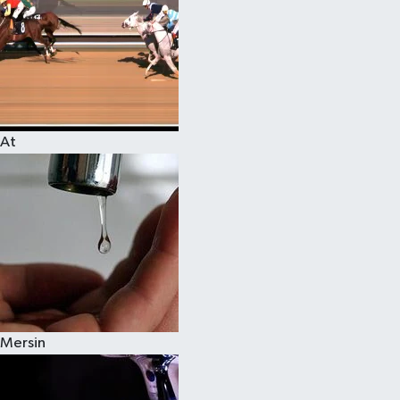
At
Mersin