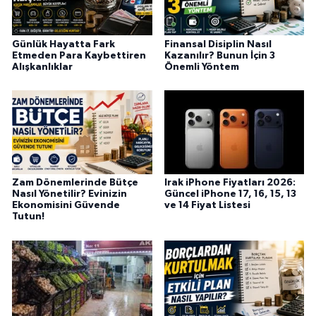
Günlük Hayatta Fark
Finansal Disiplin Nasıl
Etmeden Para Kaybettiren
Kazanılır? Bunun İçin 3
Alışkanlıklar
Önemli Yöntem
Zam Dönemlerinde Bütçe
Irak iPhone Fiyatları 2026:
Nasıl Yönetilir? Evinizin
Güncel iPhone 17, 16, 15, 13
Ekonomisini Güvende
ve 14 Fiyat Listesi
Tutun!