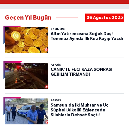
Geçen Yıl Bugün
06 Ağustos 2025
EKONOMİ
Altın Yatırımcısına Soğuk Duş!
Temmuz Ayında İlk Kez Kayıp Yazdı
ASAYIŞ
CANİK’TE FECİ KAZA SONRASI
GERİLİM TIRMANDI
ASAYIŞ
Samsun'da İki Muhtar ve Üç
Şüpheli Alkollü Eğlencede
Silahlarla Dehşet Saçtı!