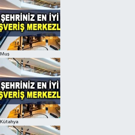
Muş
Kütahya