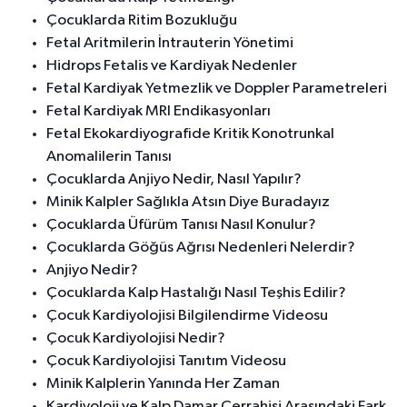
Çocuklarda Ritim Bozukluğu
Fetal Aritmilerin İntrauterin Yönetimi
Hidrops Fetalis ve Kardiyak Nedenler
Fetal Kardiyak Yetmezlik ve Doppler Parametreleri
Fetal Kardiyak MRI Endikasyonları
Fetal Ekokardiyografide Kritik Konotrunkal
Anomalilerin Tanısı
Çocuklarda Anjiyo Nedir, Nasıl Yapılır?
Minik Kalpler Sağlıkla Atsın Diye Buradayız
Çocuklarda Üfürüm Tanısı Nasıl Konulur?
Çocuklarda Göğüs Ağrısı Nedenleri Nelerdir?
Anjiyo Nedir?
Çocuklarda Kalp Hastalığı Nasıl Teşhis Edilir?
Çocuk Kardiyolojisi Bilgilendirme Videosu
Çocuk Kardiyolojisi Nedir?
Çocuk Kardiyolojisi Tanıtım Videosu
Minik Kalplerin Yanında Her Zaman
Kardiyoloji ve Kalp Damar Cerrahisi Arasındaki Fark