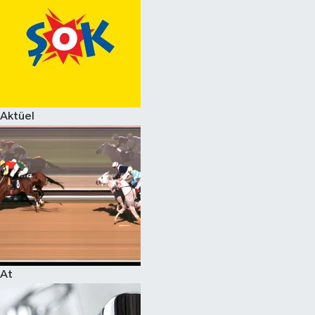
Aktüel
At