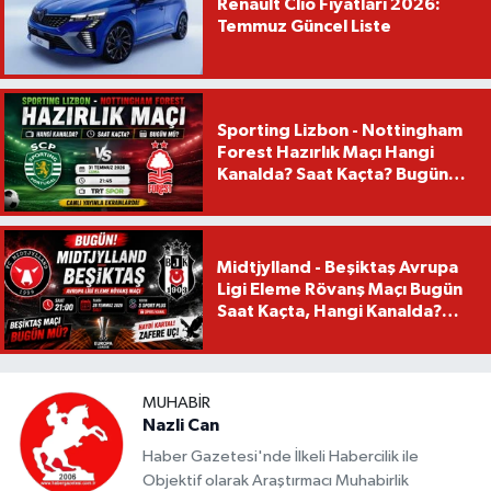
Renault Clio Fiyatları 2026:
Temmuz Güncel Liste
Sporting Lizbon - Nottingham
Forest Hazırlık Maçı Hangi
Kanalda? Saat Kaçta? Bugün
Mü?
Midtjylland - Beşiktaş Avrupa
Ligi Eleme Rövanş Maçı Bugün
Saat Kaçta, Hangi Kanalda?
Beşiktaş Maçı Bugün Mü?
MUHABIR
Nazli Can
Haber Gazetesi'nde İlkeli Habercilik ile
Objektif olarak Araştırmacı Muhabirlik