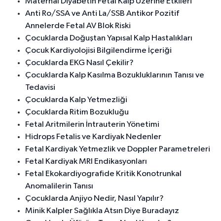
Maternal Diyabetin Fetal Kalp Üzerine Etkileri
Anti Ro/SSA ve Anti La/SSB Antikor Pozitif
Annelerde Fetal AV Blok Riski
Çocuklarda Doğuştan Yapısal Kalp Hastalıkları
Çocuk Kardiyolojisi Bilgilendirme İçeriği
Çocuklarda EKG Nasıl Çekilir?
Çocuklarda Kalp Kasılma Bozukluklarının Tanısı ve
Tedavisi
Çocuklarda Kalp Yetmezliği
Çocuklarda Ritim Bozukluğu
Fetal Aritmilerin İntrauterin Yönetimi
Hidrops Fetalis ve Kardiyak Nedenler
Fetal Kardiyak Yetmezlik ve Doppler Parametreleri
Fetal Kardiyak MRI Endikasyonları
Fetal Ekokardiyografide Kritik Konotrunkal
Anomalilerin Tanısı
Çocuklarda Anjiyo Nedir, Nasıl Yapılır?
Minik Kalpler Sağlıkla Atsın Diye Buradayız