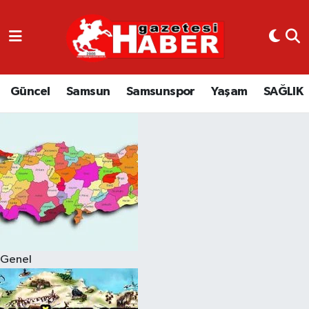
GÜNCEL
SAMSUN
Güncel
Samsun
Samsunspor
Yaşam
SAĞLIK
SAMSUNSPOR
EKONOMİ
YAŞAM
Genel