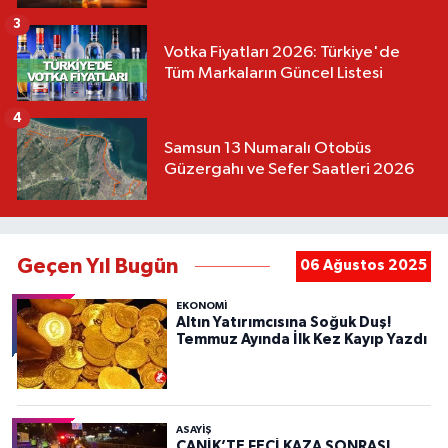
3
Votka Fiyatları 2026: Türkiye'de
Tüm Markaların Güncel Listesi
4
Samsun 13 Numaralı Otobüs
Güzergahı ve Sefer Saatleri 2026
Geçen Yıl Bugün
06 Ağustos 2025
EKONOMİ
Altın Yatırımcısına Soğuk Duş!
Temmuz Ayında İlk Kez Kayıp Yazdı
ASAYIŞ
CANİK’TE FECİ KAZA SONRASI