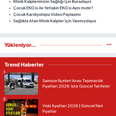
Minik Kalplerimizin Sağlığı İçin Buradayız
Çocuk EKG’si ile Yetişkin EKG’si Aynı mıdır?
Çocuk Kardiyolojisi Video Paylaşımı
Sağlıkla Atan Minik Kalpler İçin Yanınızdayız
Yükleniyor...
Trend Haberler
1
Samsun İlçeleri Arası Taşımacılık
Fiyatları 2026: İşte Güncel Tarifeler
2
Viski fiyatları 2026 | Güncel Net
Fiyatlar