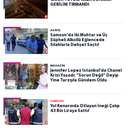
GERİLİM TIRMANDI
ASAYIŞ
Samsun'da İki Muhtar ve Üç
Şüpheli Alkollü Eğlencede
Silahlarla Dehşet Saçtı!
MAGAZİN
Jennifer Lopez İstanbul’da Chanel
Krizi Yaşadı: “Sorun Değil” Deyip
Yine Tarzıyla Gündem Oldu
SAMSUN
Yol Kenarında Otlayan İneği Çalıp
43 Bin Liraya Sattı!