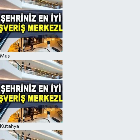
Muş
Kütahya