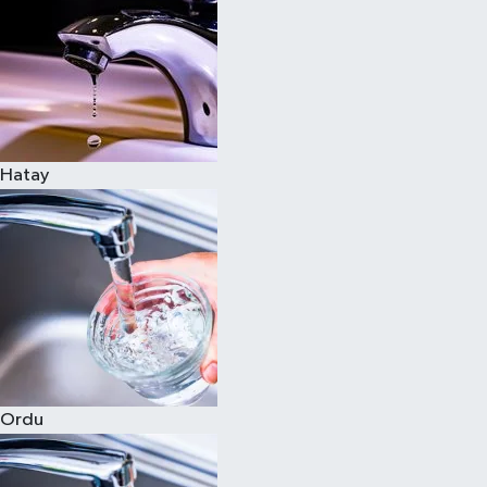
Hatay
Ordu