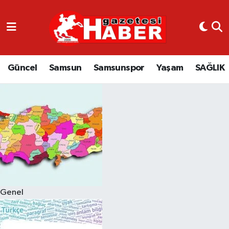
GÜNCEL
SAMSUN
Güncel
Samsun
Samsunspor
Yaşam
SAĞLIK
SAMSUNSPOR
EKONOMİ
YAŞAM
Genel