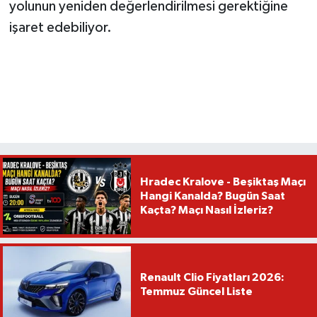
yolunun yeniden değerlendirilmesi gerektiğine
işaret edebiliyor.
Hradec Kralove - Beşiktaş Maçı
Hangi Kanalda? Bugün Saat
Kaçta? Maçı Nasıl İzleriz?
Renault Clio Fiyatları 2026:
Temmuz Güncel Liste