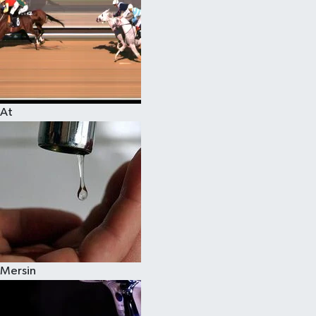
At
Mersin