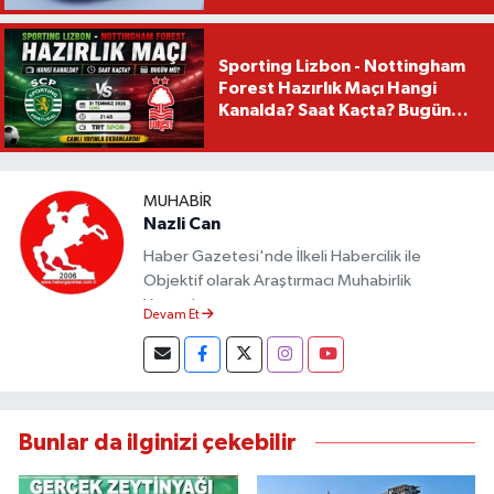
Sporting Lizbon - Nottingham
Forest Hazırlık Maçı Hangi
Kanalda? Saat Kaçta? Bugün
Mü?
MUHABIR
Nazli Can
Haber Gazetesi'nde İlkeli Habercilik ile
Objektif olarak Araştırmacı Muhabirlik
Yapmaktayım.
Devam Et
Bunlar da ilginizi çekebilir