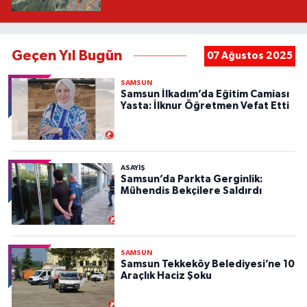
Geçen Yıl Bugün
07 Ağustos 2025
SAMSUN
Samsun İlkadım’da Eğitim Camiası
Yasta: İlknur Öğretmen Vefat Etti
ASAYIŞ
Samsun’da Parkta Gerginlik:
Mühendis Bekçilere Saldırdı
SAMSUN
Samsun Tekkeköy Belediyesi’ne 10
Araçlık Haciz Şoku