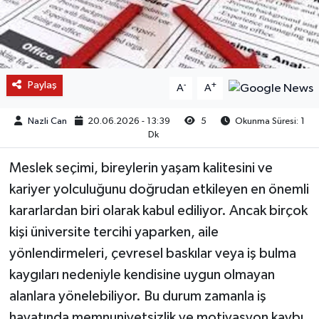
Paylaş
-
+
A
A
Nazli Can
20.06.2026 - 13:39
5
Okunma Süresi: 1
Dk
Meslek seçimi, bireylerin yaşam kalitesini ve
kariyer yolculuğunu doğrudan etkileyen en önemli
kararlardan biri olarak kabul ediliyor. Ancak birçok
kişi üniversite tercihi yaparken, aile
yönlendirmeleri, çevresel baskılar veya iş bulma
kaygıları nedeniyle kendisine uygun olmayan
alanlara yönelebiliyor. Bu durum zamanla iş
hayatında memnuniyetsizlik ve motivasyon kaybı