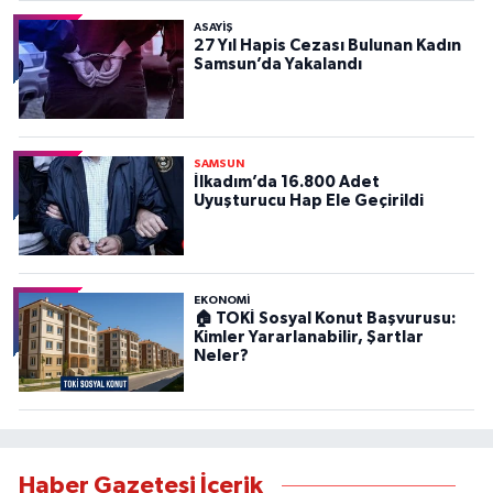
ASAYIŞ
27 Yıl Hapis Cezası Bulunan Kadın
Samsun’da Yakalandı
SAMSUN
İlkadım’da 16.800 Adet
Uyuşturucu Hap Ele Geçirildi
EKONOMİ
🏠 TOKİ Sosyal Konut Başvurusu:
Kimler Yararlanabilir, Şartlar
Neler?
Haber Gazetesi İçerik