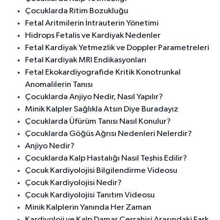
Çocuklarda Ritim Bozukluğu
Fetal Aritmilerin İntrauterin Yönetimi
Hidrops Fetalis ve Kardiyak Nedenler
Fetal Kardiyak Yetmezlik ve Doppler Parametreleri
Fetal Kardiyak MRI Endikasyonları
Fetal Ekokardiyografide Kritik Konotrunkal
Anomalilerin Tanısı
Çocuklarda Anjiyo Nedir, Nasıl Yapılır?
Minik Kalpler Sağlıkla Atsın Diye Buradayız
Çocuklarda Üfürüm Tanısı Nasıl Konulur?
Çocuklarda Göğüs Ağrısı Nedenleri Nelerdir?
Anjiyo Nedir?
Çocuklarda Kalp Hastalığı Nasıl Teşhis Edilir?
Çocuk Kardiyolojisi Bilgilendirme Videosu
Çocuk Kardiyolojisi Nedir?
Çocuk Kardiyolojisi Tanıtım Videosu
Minik Kalplerin Yanında Her Zaman
Kardiyoloji ve Kalp Damar Cerrahisi Arasındaki Fark