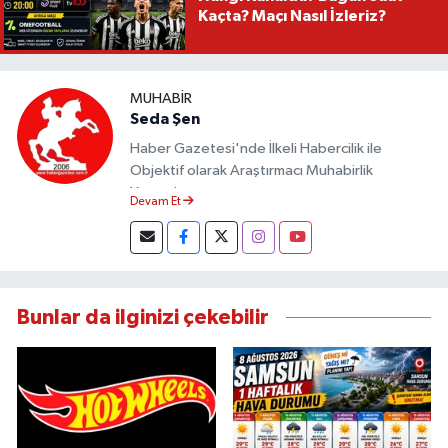
Kaçta? Maçı Nasıl İzleriz?
MUHABIR
Seda Şen
Haber Gazetesi'nde İlkeli Habercilik ile
Objektif olarak Araştırmacı Muhabirlik
Yapmaktayım.
Devam Et
Bunlar da ilginizi çekebilir