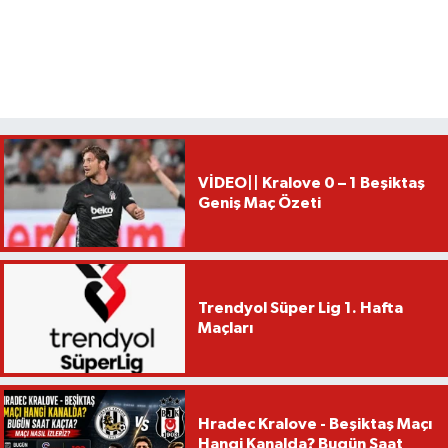
VİDEO|| Kralove 0 – 1 Beşiktaş
Geniş Maç Özeti
Trendyol Süper Lig 1. Hafta
Maçları
Hradec Kralove - Beşiktaş Maçı
Hangi Kanalda? Bugün Saat