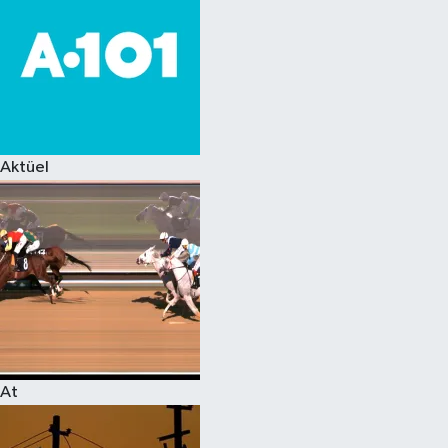
Aktüel
At