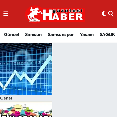
GÜNCEL
SAMSUN
Güncel
Samsun
Samsunspor
Yaşam
SAĞLIK
SAMSUNSPOR
EKONOMİ
YAŞAM
Genel