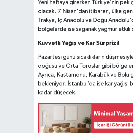
Yeni haftaya girerken Türkiye'nin pe
olacak. 7 Nisan'dan itibaren, ülke gen
Trakya, İç Anadolu ve Doğu Anadolu'd
bölgelerde ise sağanak yağmur etkili 
Kuvvetli Yağış ve Kar Sürprizi!
Pazartesi günü sıcaklıkların düşmesiyle
doğusu ve Orta Toroslar gibi bölgeler
Ayrıca, Kastamonu, Karabük ve Bolu gibi
bekleniyor. İstanbul’da ise kar yağışı
kadar düşecek.
Minimal Yaşam 
İçeriği Görüntül