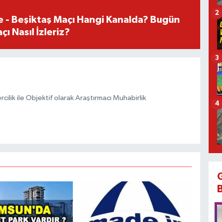
2
e - Beşiktaş Maçı Hangi Kanalda? Bugün
ı Nasıl İzleriz?
3
ilik ile Objektif olarak Araştırmacı Muhabirlik
4