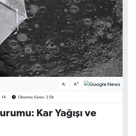
-
+
A
A
14
Okunma Süresi: 2 Dk
urumu: Kar Yağışı ve