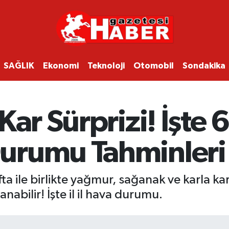
SAĞLIK
Ekonomi
Teknoloji
Otomobil
Sondakika
Kar Sürprizi! İşte 
urumu Tahminleri
ta ile birlikte yağmur, sağanak ve karla ka
nabilir! İşte il il hava durumu.