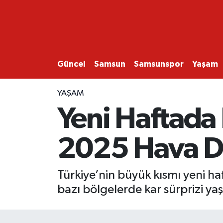
GÜNCEL
SAMSUN
Güncel
Samsun
Samsunspor
Yaşam
SAMSUNSPOR
YAŞAM
Yeni Haftada 
EKONOMİ
2025 Hava D
YAŞAM
Türkiye’nin büyük kısmı yeni haf
bazı bölgelerde kar sürprizi yaşa