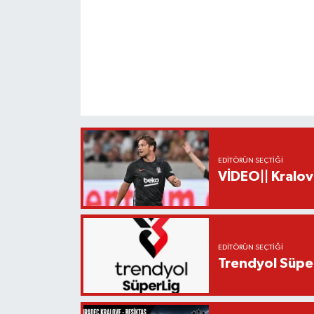
EDITÖRÜN SEÇTIĞI
VİDEO|| Kralov
EDITÖRÜN SEÇTIĞI
Trendyol Süper