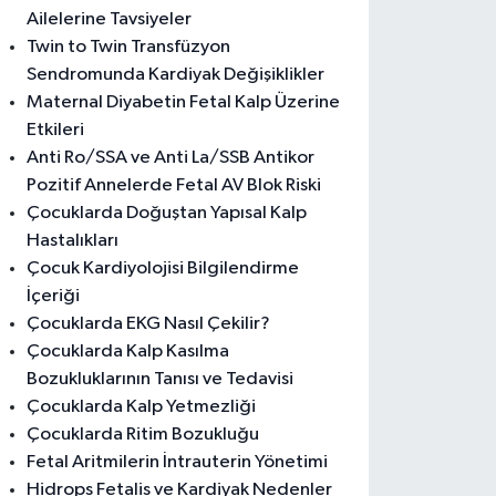
Ailelerine Tavsiyeler
Twin to Twin Transfüzyon
Sendromunda Kardiyak Değişiklikler
Maternal Diyabetin Fetal Kalp Üzerine
Etkileri
Anti Ro/SSA ve Anti La/SSB Antikor
Pozitif Annelerde Fetal AV Blok Riski
Çocuklarda Doğuştan Yapısal Kalp
Hastalıkları
Çocuk Kardiyolojisi Bilgilendirme
İçeriği
Çocuklarda EKG Nasıl Çekilir?
Çocuklarda Kalp Kasılma
Bozukluklarının Tanısı ve Tedavisi
Çocuklarda Kalp Yetmezliği
Çocuklarda Ritim Bozukluğu
Fetal Aritmilerin İntrauterin Yönetimi
Hidrops Fetalis ve Kardiyak Nedenler