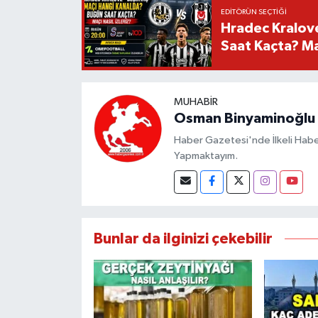
EDITÖRÜN SEÇTIĞI
Hradec Kralov
Saat Kaçta? Maç
MUHABIR
Osman Binyaminoğlu
Haber Gazetesi'nde İlkeli Haberc
Yapmaktayım.
Bunlar da ilginizi çekebilir