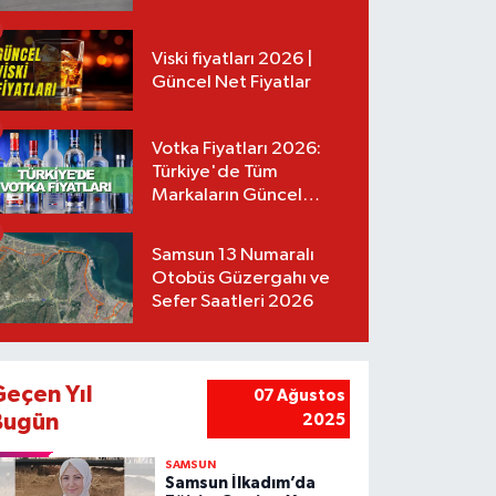
Tarifeler
Viski fiyatları 2026 |
Güncel Net Fiyatlar
Votka Fiyatları 2026:
Türkiye'de Tüm
Markaların Güncel
Listesi
Samsun 13 Numaralı
Otobüs Güzergahı ve
Sefer Saatleri 2026
Geçen Yıl
07 Ağustos
Bugün
2025
SAMSUN
Samsun İlkadım’da