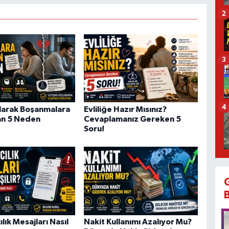
2
3
4
Olarak Boşanmalara
Evliliğe Hazır Mısınız?
an 5 Neden
Cevaplamanız Gereken 5
Soru!
ılık Mesajları Nasıl
Nakit Kullanımı Azalıyor Mu?