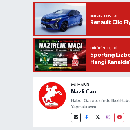
EDITÖRÜN SEÇTIĞI
Renault Clio F
EDITÖRÜN SEÇTIĞI
Sporting Lizbo
Hangi Kanalda
MUHABIR
Nazli Can
Haber Gazetesi'nde İlkeli Haberc
Yapmaktayım.