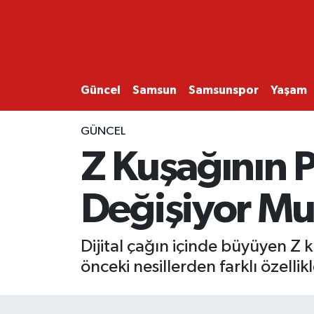
GÜNCEL
SAMSUN
Güncel
Samsun
Samsunspor
Yaşam
SAMSUNSPOR
GÜNCEL
Z Kuşağının P
EKONOMİ
Değişiyor M
YAŞAM
Dijital çağın içinde büyüyen Z 
önceki nesillerden farklı özellik