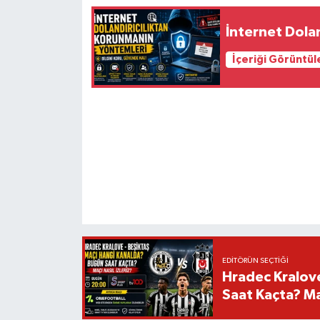
İnternet Dola
İçeriği Görüntül
EDITÖRÜN SEÇTIĞI
Hradec Kralov
Saat Kaçta? Maç