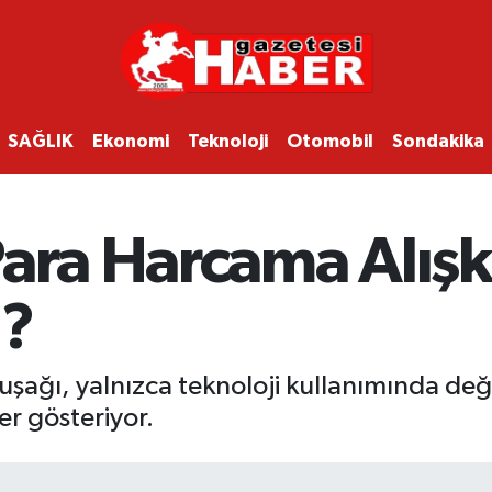
SAĞLIK
Ekonomi
Teknoloji
Otomobil
Sondakika
ara Harcama Alışka
u?
kuşağı, yalnızca teknoloji kullanımında değ
ler gösteriyor.