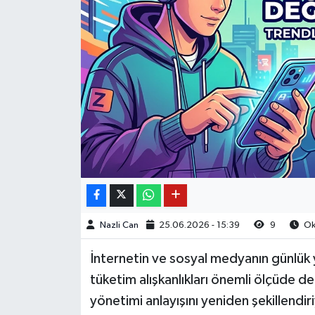
Nazli Can
25.06.2026 - 15:39
9
Oku
İnternetin ve sosyal medyanın günlük 
tüketim alışkanlıkları önemli ölçüde d
yönetimi anlayışını yeniden şekillendiri