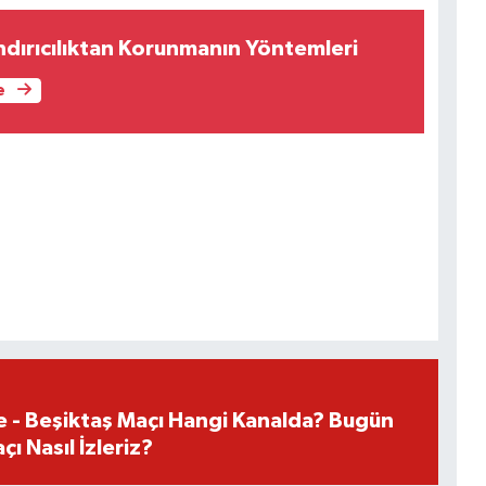
ndırıcılıktan Korunmanın Yöntemleri
e
e - Beşiktaş Maçı Hangi Kanalda? Bugün
ı Nasıl İzleriz?