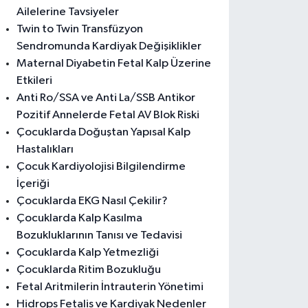
Ailelerine Tavsiyeler
Twin to Twin Transfüzyon
Sendromunda Kardiyak Değişiklikler
Maternal Diyabetin Fetal Kalp Üzerine
Etkileri
Anti Ro/SSA ve Anti La/SSB Antikor
Pozitif Annelerde Fetal AV Blok Riski
Çocuklarda Doğuştan Yapısal Kalp
Hastalıkları
Çocuk Kardiyolojisi Bilgilendirme
İçeriği
Çocuklarda EKG Nasıl Çekilir?
Çocuklarda Kalp Kasılma
Bozukluklarının Tanısı ve Tedavisi
Çocuklarda Kalp Yetmezliği
Çocuklarda Ritim Bozukluğu
Fetal Aritmilerin İntrauterin Yönetimi
Hidrops Fetalis ve Kardiyak Nedenler