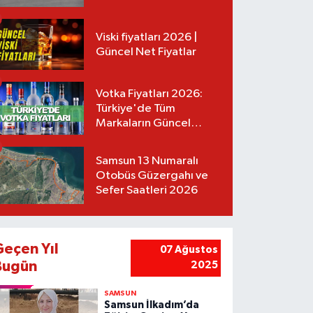
Tarifeler
Viski fiyatları 2026 |
Güncel Net Fiyatlar
Votka Fiyatları 2026:
Türkiye'de Tüm
Markaların Güncel
Listesi
Samsun 13 Numaralı
Otobüs Güzergahı ve
Sefer Saatleri 2026
Geçen Yıl
07 Ağustos
Bugün
2025
SAMSUN
Samsun İlkadım’da